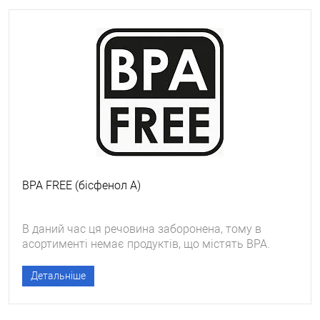
BPA FREE (бісфенол A)
В даний час ця речовина заборонена, тому в
асортименті немає продуктів, що містять BPA.
Детальніше