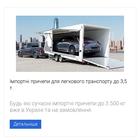
Імпортні причепи для легкового транспорту до 3,5
т.
Будь які сучасні імпортні причепи до 3.500 кг
вже в Україні та на замовлення.
Детальніше