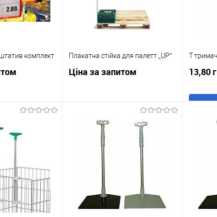
 штатив комплект
Плакатна стійка для палетт „UP”
Т тримач
итом
Ціна за запитом
13,80 
осити ціну
Запросити ціну
Купити
к
До
Купити в 1 клік
До
порівняння
порівняння
У обр
В наявності
У обране
В наявності