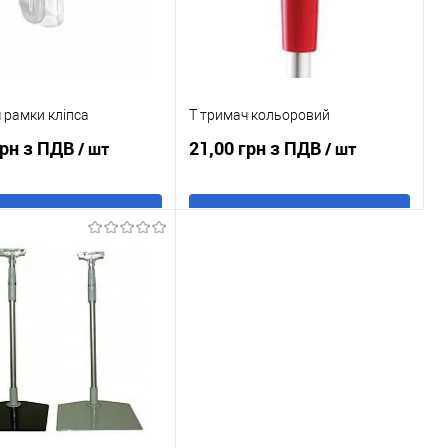
 рамки кліпса
Т тримач кольоровий
грн з ПДВ
21,00 грн з ПДВ
/ шт
/ шт
В кошик
В кошик
 в 1 клік
До
Купити в 1 клік
До
порівняння
порівняння
ане
В наявності
У обране
В наявності