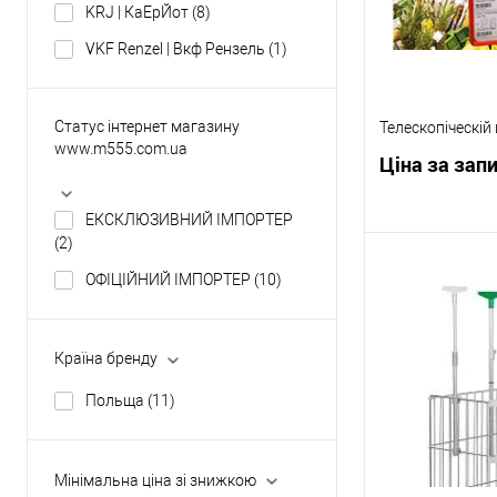
KRJ | КаЕрЙот
(8)
VKF Renzel | Вкф Рензель
(1)
Статус інтернет магазину
Телескопіческій
www.m555.com.ua
Ціна за зап
ЕКСКЛЮЗИВНИЙ ІМПОРТЕР
(2)
Запр
ОФІЦІЙНИЙ ІМПОРТЕР
(10)
Купити в 1 клі
Країна бренду
У обране
Польща
(11)
Мінімальна ціна зі знижкою