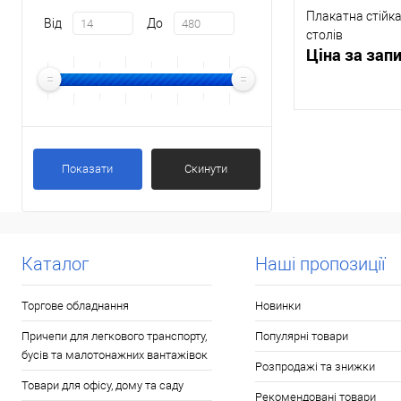
Плакатна стійка
Від
До
столів
Ціна за зап
Запр
Показати
Скинути
Купити в 1 клі
У обране
Каталог
Наші пропозиції
Торгове обладнання
Новинки
Причепи для легкового транспорту,
Популярні товари
бусів та малотонажних вантажівок
Розпродажі та знижки
Товари для офісу, дому та саду
Рекомендовані товари