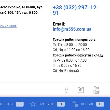
+38 (032) 297-12-
са: Україна, м.Львів, вул.
91
а б.109, "Б". тел. 0 800
Email:
ь на карті
info@m555.com.ua
Графік работи операторів
Пн-Пт: з 8:00 по 20:00
Сб, Нд: з 11:00 по 16:00
Графік роботи офісу та складу
Пн-Чт: з 8:00 по 17:00
Пт: з 8:00 по 16:30
Сб, Нд: Вихідний
ВНЯННЯ
0
ВИБРАНЕ
0
КОШИК
0