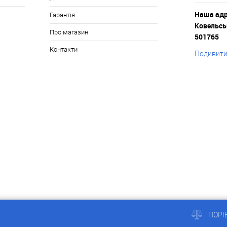
Наша адре
Гарантія
Ковельськ
Про магазин
501765
Контакти
Подивитис
a
ПОРІ