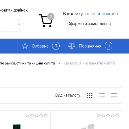
мовити дзвінок
В кошику
поки порожньо
0
Оформити замовлення
0
0
Вибране
Порівняння
•
ні рамки, стійки та кишені купити
Каталог Стійки плакатні купити
Вид каталогу: