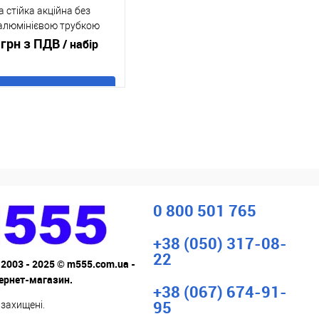
 стійка акційна без
 алюмінієвою трубкою
0 мм
 грн з ПДВ
/ набір
В кошик
 в 1 клік
До
порівняння
ане
В наявності
0 800 501 765
+38 (050) 317-08-
22
 2003 - 2025 © m555.com.ua -
тернет-магазин.
+38 (067) 674-91-
95
 захищені.