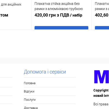
Плакатна стійка акційна без
Плакатна
 для акційних
рамки з алюмінієвою трубкою
рамки з
итом
300-600 мм
420,00 грн з ПДВ
800-145
402,60
/ набір
В кошик
осити ціну
Купити в 1 клік
До
Купити
к
До
порівняння
порівняння
У обране
В наявності
У обр
В наявності
Допомога і сервіси
Головна
Copyright
Відгуки
новий ін
Послуги
Всі права
Доставка