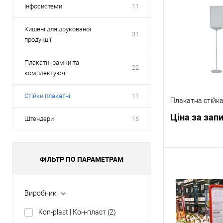
Інфосистеми
11
Кишені для друкованої
31
продукції
Плакатні рамки та
22
комплектуючі
Стійки плакатні
11
Плакатна стійка
Ціна за зап
Штендери
16
ФІЛЬТР ПО ПАРАМЕТРАМ
Запр
Купити в 1 клі
Виробник
Kon-plast | Кон-пласт
(2)
У обране