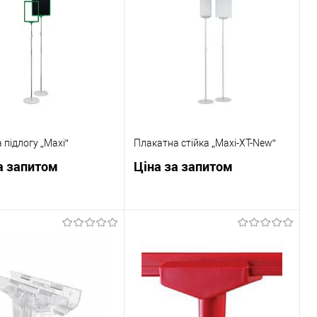
 підлогу „Maxi“
Плакатна стійка „Maxi-XT-New“
а запитом
Ціна за запитом
Запросити ціну
Запросити ціну
 в 1 клік
До
Купити в 1 клік
До
порівняння
порівняння
ане
В наявності
У обране
В наявності