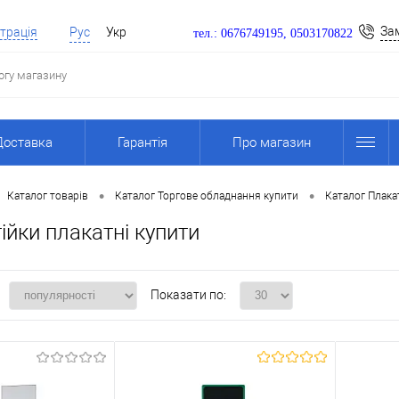
За
трація
Рус
Укр
тел.: 0676749195, 0503170822
Доставка
Гарантія
Про магазин
•
•
Каталог товарів
Каталог Торгове обладнання купити
Каталог Плакат
ійки плакатні купити
Показати по: