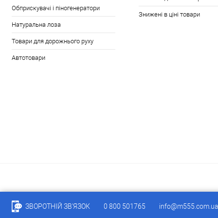
Обприскувачі і піногенератори
Знижені в ціні товари
Натуральна лоза
Товари для дорожнього руху
Автотовари
ЗВОРОТНІЙ ЗВ'ЯЗОК
0 800 501765
info@m555.com.u