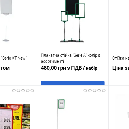
Плакатна стійка "Serie A" колір в
 "Serie XT New"
Стійка на
асортименті
итом
480,00 грн з ПДВ
Ціна з
/ набір
В кошик
осити ціну
Купити в 1 клік
До
к
До
Купити
порівняння
порівняння
У обране
В наявності
В наявності
У обр