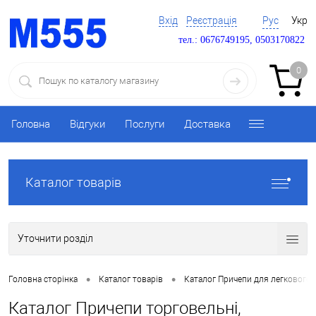
Вхід
Реєстрація
Рус
Укр
тел.: 0676749195, 0503170822
0
Головна
Відгуки
Послуги
Доставка
Каталог товарів
Уточнити розділ
•
•
Головна сторінка
Каталог товарів
Каталог Причепи для легкового 
Каталог Причепи торговельні,