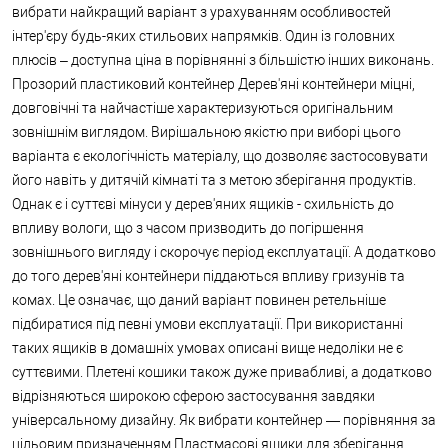
вибрати найкращий варіант з урахуванням особливостей
інтер'єру будь-яких стильових напрямків. Один із головних
плюсів – доступна ціна в порівнянні з більшістю інших виконань.
Прозорий пластиковий контейнер Дерев'яні контейнери міцні,
довговічні та найчастіше характеризуються оригінальним
зовнішнім виглядом. Вирішальною якістю при виборі цього
варіанта є екологічність матеріалу, що дозволяє застосовувати
його навіть у дитячій кімнаті та з метою зберігання продуктів.
Однак є і суттєві мінуси у дерев'яних ящиків - схильність до
впливу вологи, що з часом призводить до погіршення
зовнішнього вигляду і скорочує період експлуатації. А додатково
до того дерев'яні контейнери піддаються впливу гризунів та
комах. Це означає, що даний варіант повинен ретельніше
підбиратися під певні умови експлуатації. При використанні
таких ящиків в домашніх умовах описані вище недоліки не є
суттєвими. Плетені кошики також дуже привабливі, а додатково
відрізняються широкою сферою застосування завдяки
універсальному дизайну. Як вибрати контейнер — порівняння за
цільовим призначенням Пластмасові ящики для зберігання