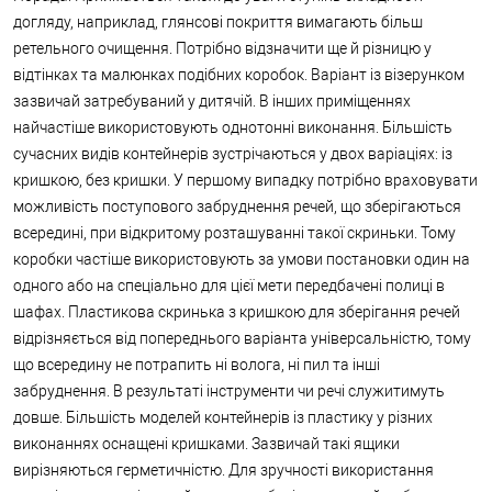
догляду, наприклад, глянсові покриття вимагають більш
ретельного очищення. Потрібно відзначити ще й різницю у
відтінках та малюнках подібних коробок. Варіант із візерунком
зазвичай затребуваний у дитячій. В інших приміщеннях
найчастіше використовують однотонні виконання. Більшість
сучасних видів контейнерів зустрічаються у двох варіаціях: із
кришкою, без кришки. У першому випадку потрібно враховувати
можливість поступового забруднення речей, що зберігаються
всередині, при відкритому розташуванні такої скриньки. Тому
коробки частіше використовують за умови постановки один на
одного або на спеціально для цієї мети передбачені полиці в
шафах. Пластикова скринька з кришкою для зберігання речей
відрізняється від попереднього варіанта універсальністю, тому
що всередину не потрапить ні волога, ні пил та інші
забруднення. В результаті інструменти чи речі служитимуть
довше. Більшість моделей контейнерів із пластику у різних
виконаннях оснащені кришками. Зазвичай такі ящики
вирізняються герметичністю. Для зручності використання