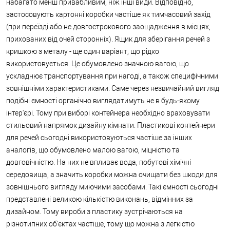
набагато менш привабливим, ніж інші види. Відповідно,
застосовують картонні коробки частіше як тимчасовий захід
(при переїзді або не довгострокового заощадження в місцях,
прихованих від очей сторонніх). Ящик для зберігання речей з
кришкою з металу - ще один варіант, що рідко
використовується. Це обумовлено значною вагою, що
ускладнює транспортування при нагоді, а також специфічними
зовнішніми характеристиками. Саме через незвичайний вигляд
подібні ємності органічно виглядатимуть не в будь-якому
інтер'єрі. Тому при виборі контейнера необхідно враховувати
стильовий напрямок дизайну кімнати. Пластикові контейнери
для речей сьогодні використовуються частіше за інших
аналогів, що обумовлено малою вагою, міцністю та
довговічністю. На них не впливає вода, побутові хімічні
середовища, а значить коробки можна очищати без шкоди для
зовнішнього вигляду миючими засобами. Такі ємності сьогодні
представлені великою кількістю виконань, відмінних за
дизайном. Тому вироби з пластику зустрічаються на
різнотипних об'єктах частіше, тому що можна з легкістю