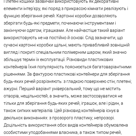
Плетені кошики зазвичай використовують як декоративні
елементи інтер'єру, які поряд з прикрасою кімнати реалізують і
функцію зберігання речей. Картонні коробки дозволяють
зберігати будь-які предмети, починаючи інструментами і
закінчуючи одягом, іграшками. Але найчастіше такий варіант
використовують не на постійно й основі. Слід зазначити, що
сучасні картонні коробки щільні, мають привабливий зовнішній
вигляд і покриті спеціальним полімерним шаром, який значно
збільшує термін їх експлуатації. Різновиди пластикових
контейнерів Їхня популярність пояснюється багатоваріантними
рішеннями. За фактурою пластикові контейнери для зберігання
будь-яких речей розрізняють: з гладкою поверхнею стін; плетені;
ажурні. Перший варіант універсальний, тому що не містить
отворів, нещільностей, а значить, може застосовуватися не
тільки для зберігання будь-яких речей, іграшок, але і рідин, а
також сипких матеріалів. Цей різновид контейнерів існує в
декількох виконаннях: з прозорого пластику; непрозорі.
Доцільність використання обох видів контейнерів обумовлена
особистими уподобаннями власника, а також типом речей,