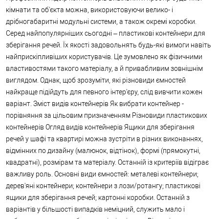
кімнати та об'єкта можна, використовуючи велико- і
дрібногабаритні модульні системи, а також окремі коробки.
Серед найпопулярніших сьогодні – пластикові контейнери для
зберігання речей. Їх якості задовольнять будь-які вимоги навіть
найприскіпливіших користувачів. Це зумовлено як фізичними
властивостями такого матеріалу, а й привабливим зовнішнім
виглядом. Однак, щоб зрозуміти, які різновиди ємностей
найкраще підійдуть для певного інтер'єру, слід вивчити кожен
варіант. Зміст видів контейнерів Як вибрати контейнер -
порівняння за цільовим призначенням Різновиди пластикових
контейнерів Огляд видів контейнерів Ящики для зберігання
речей у шафі та квартирі можна зустріти в різних виконаннях,
відмінних по дизайну (малюнок, відтінок), формі (прямокутні,
квадратні), розмірам та матеріалу. Останній із критеріїв відіграє
важливу роль. Основні види ємностей: металеві контейнери;
дерев'яні контейнери; контейнери з лози/ротангу; пластикові
ящики для зберігання речей; картонні коробки. Останній з
варіантів у більшості випадків неміцний, служить мало і