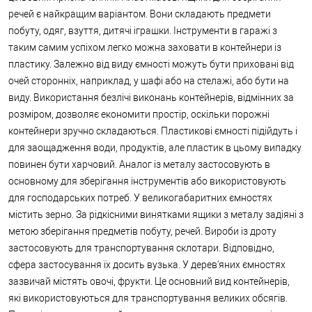
речей є найкращим варіантом. Вони складають предмети
побуту, одяг, взуття, дитячі іграшки. Інструменти в гаражі з
таким самим успіхом легко можна заховати в контейнери із
пластику. Залежно від виду ємності можуть бути приховані від
очей сторонніх, наприклад, у шафі або на стелажі, або бути на
виду. Використання безлічі виконань контейнерів, відмінних за
розміром, дозволяє економити простір, оскільки порожні
контейнери зручно складаються. Пластикові ємності підійдуть і
для заощадження води, продуктів, але пластик в цьому випадку
повинен бути харчовий. Аналог із металу застосовують в
основному для зберігання інструментів або використовують
для господарських потреб. У великогабаритних ємностях
містить зерно. За рідкісними винятками ящики з металу задіяні з
метою зберігання предметів побуту, речей. Вироби із дроту
застосовують для транспортування склотари. Відповідно,
сфера застосування їх досить вузька. У дерев'яних ємностях
зазвичай містять овочі, фрукти. Це основний вид контейнерів,
які використовуються для транспортування великих обсягів.