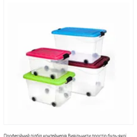
Професійний підбір контейнерів Вивільнити простір будь-якої