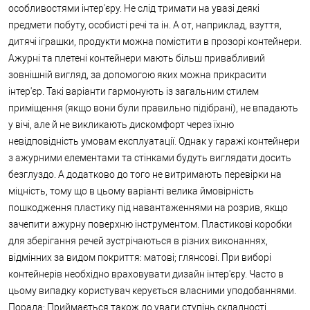
особливостями інтер'єру. Не слід тримати на увазі деякі
предмети побуту, особисті речі та ін. А от, наприклад, взуття,
дитячі іграшки, продукти можна помістити в прозорі контейнери.
Ажурні та плетені контейнери мають більш привабливий
зовнішній вигляд, за допомогою яких можна прикрасити
інтер'єр. Такі варіанти гармонують із загальним стилем
приміщення (якщо вони були правильно підібрані), не впадають
у вічі, але й не викликають дискомфорт через їхню
невідповідність умовам експлуатації. Однак у гаражі контейнери
з ажурними елементами та стінками будуть виглядати досить
безглуздо. А додатково до того не витримають перевірки на
міцність, тому що в цьому варіанті велика ймовірність
пошкодження пластику під навантаженнями на розрив, якщо
зачепити ажурну поверхню інструментом. Пластикові коробки
для зберігання речей зустрічаються в різних виконаннях,
відмінних за видом покриття: матові; глянсові. При виборі
контейнерів необхідно враховувати дизайн інтер'єру. Часто в
цьому випадку користувач керується власними уподобаннями.
Порада: Приймається також до уваги ступінь складності