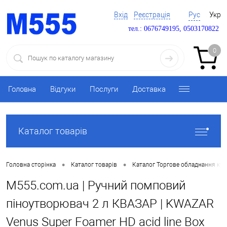
Вхід
Реєстрація
Рус
Укр
тел.: 0676749195, 0503170822
0
Головна
Відгуки
Послуги
Доставка
Каталог товарів
•
•
Головна сторінка
Каталог товарів
Каталог Торгове обладнання ку
M555.com.ua | Ручний помповий
піноутворювач 2 л КВАЗАР | KWAZAR
Venus Super Foamer HD acid line Box