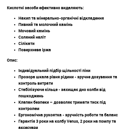
Кислотні засоби ефективно видаляють:
Накип та мінерально-органічні відкладення
Пивний та молочний камінь
Мочовий камінь
Соляний наліт
Сілікати
Поверхнева іржа
Опис:
Індивідуальний підбір щільності піни
Прозора шкала рівня рідини - зручне дозування та
контроль витрати
Стабілізуюче кільце - захищає дно колби від
пошкоджень
Клапан безпеки – дозволяє тримати тиск під
контролем
Ергономічна рукоятка - зручність роботи та баланс
Гарантія 3 роки на колбу Venus, 2 роки на помпу та
аксесуари