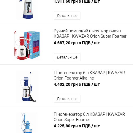
1.311,60 грн з ПДВ
/ шт
Детальніше
Ручний помповий піноутворювачл
КВАЗАР | KWAZAR Orion Super Foamer
HD acid line
4.687,20 грн з ПДВ
/ шт
Детальніше
Піногенератор 6 л КВАЗАР | KWAZAR
Orion Foamer Alkaline
4.402,20 грн з ПДВ
/ шт
Детальніше
Піногенератор 6 л КВАЗАР | KWAZAR
Orion Super Foamer
4.225,80 грн з ПДВ
/ шт