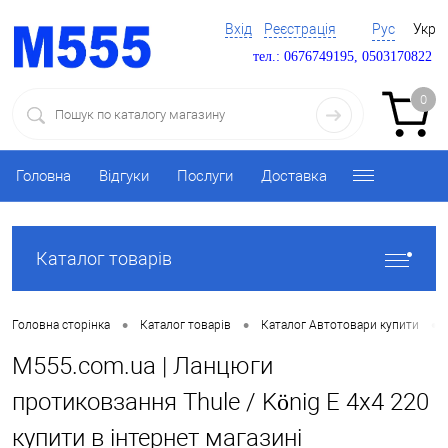
Вхід
Реєстрація
Рус
Укр
тел.: 0676749195, 0503170822
0
Головна
Відгуки
Послуги
Доставка
Каталог товарів
•
•
•
Головна сторінка
Каталог товарів
Каталог Автотовари купити
M555.com.ua | Ланцюги
протиковзання Thule / König E 4x4 220
купити в інтернет магазині