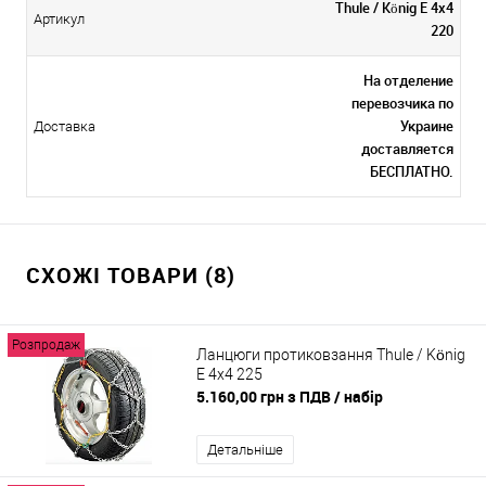
Thule / König E 4x4
Артикул
220
На отделение
перевозчика по
Украине
Доставка
доставляется
БЕСПЛАТНО.
СХОЖІ ТОВАРИ (8)
Розпродаж
Ланцюги протиковзання Thule / König
E 4x4 225
5.160,00 грн з ПДВ
/ набір
Детальніше