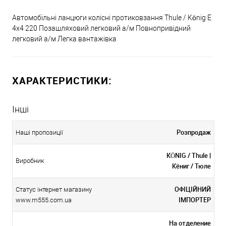
Автомобільні ланцюги колісні протиковзання Thule / König E
4x4 220 Позашляховий легковий а/м Повнопривідний
легковий а/м Легка вантажівка
ХАРАКТЕРИСТИКИ:
Інші
Розпродаж
Наші пропозиції
KÖNIG / Thule |
Виробник
Кёниг / Тюле
ОФІЦІЙНИЙ
Статус інтернет магазину
ІМПОРТЕР
www.m555.com.ua
На отделение