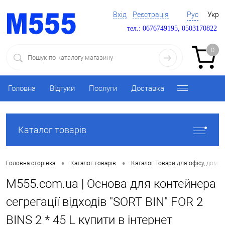
Вхід
Реєстрація
Рус
Укр
тел.: 0676749195, 0503170822
0
Головна
Відгуки
Послуги
Доставка
Каталог товарів
•
•
Головна сторінка
Каталог товарів
Каталог Товари для офісу, дому 
M555.com.ua | Основа для контейнера
сегрегації відходів "SORT BIN" FOR 2
BINS 2 * 45 L купити в інтернет