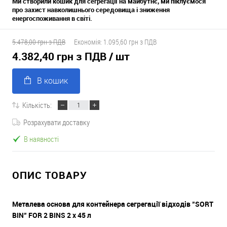
Ми створили кошик
для сегрегації на майбутнє, ми піклуємося
про захист навколишнього середовища і зниження
енергоспоживання в світі.
5.478,00 грн з ПДВ
Економія:
1.095,60 грн з ПДВ
4.382,40 грн з ПДВ
/ шт
В кошик
Кількість:
Розрахувати доставку
В наявності
ОПИС ТОВАРУ
Металева основа для контейнера сегрегації відходів "SORT
BIN" FOR 2 BINS 2 х 45 л