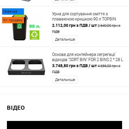
Новинка
Урна для сортування сміття з
плаваючою кришкою 90 л TOPBIN
Хіт продажу
GLASS
2.112,00 грн з ПДВ
/ шт
2.640,00 грн з
ПДВ
Детальніше
Основа для контейнера сегрегації
відходів "SORT BIN" FOR 2 BINS 2 * 28 L
3.748,80 грн з ПДВ
/ шт
4.686,00 грн з
ПДВ
Детальніше
ВІДЕО