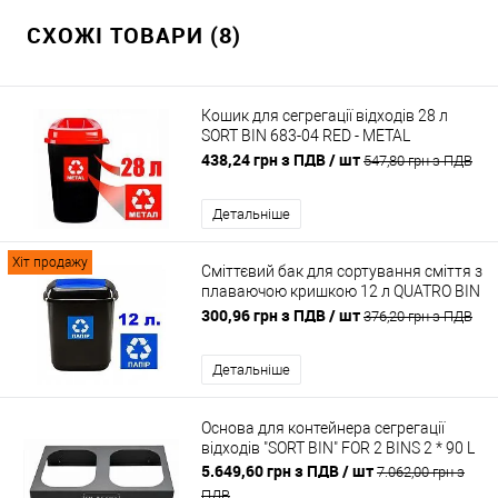
СХОЖІ ТОВАРИ (8)
Кошик для сегрегації відходів 28 л
SORT BIN 683-04 RED - METAL
5907749946833
438,24 грн з ПДВ
/ шт
547,80 грн з ПДВ
Детальніше
Хіт продажу
Сміттєвий бак для сортування сміття з
плаваючою кришкою 12 л QUATRO BIN
PAPER
300,96 грн з ПДВ
/ шт
376,20 грн з ПДВ
Детальніше
Основа для контейнера сегрегації
відходів "SORT BIN" FOR 2 BINS 2 * 90 L
5.649,60 грн з ПДВ
/ шт
7.062,00 грн з
ПДВ