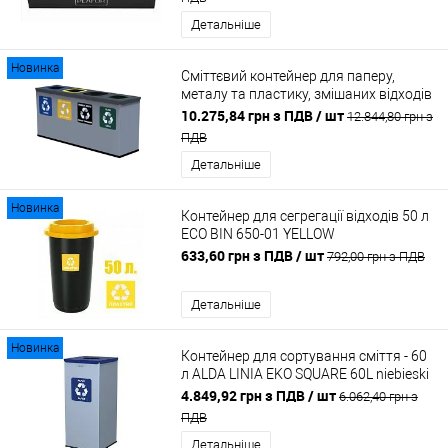
Детальніше
Новинка
Сміттєвий контейнер для паперу,
металу та пластику, змішаних відходів
та скла - 4х12 літрів ALDA EKO STATION
10.275,84 грн з ПДВ
/ шт
12.844,80 грн з
MINI
ПДВ
Детальніше
Новинка
Контейнер для сегрегації відходів 50 л
ECO BIN 650-01 YELLOW
5907749916508
633,60 грн з ПДВ
/ шт
792,00 грн з ПДВ
Детальніше
Новинка
Контейнер для сортування сміття - 60
л ALDA LINIA EKO SQUARE 60L niebieski
RAL 5002
4.849,92 грн з ПДВ
/ шт
6.062,40 грн з
ПДВ
Детальніше