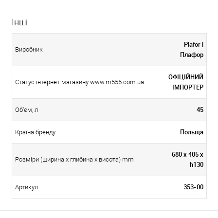
Інші
Plafor |
Виробник
Плафор
ОФІЦІЙНИЙ
Статус інтернет магазину www.m555.com.ua
ІМПОРТЕР
45
Об'єм, л
Польща
Країна бренду
680 x 405 x
Розміри (ширина х глибина х висота) mm
h130
353-00
Артикул