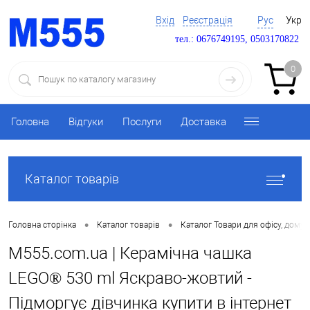
Вхід
Реєстрація
Рус
Укр
тел.: 0676749195, 0503170822
0
Головна
Відгуки
Послуги
Доставка
Каталог товарів
•
•
Головна сторінка
Каталог товарів
Каталог Товари для офісу, дому 
M555.com.ua | Керамічна чашка
LEGO® 530 ml Яскраво-жовтий -
Підморгує дівчинка купити в інтернет