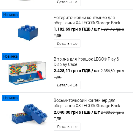
Детальніше
Новинка
Чотириточковий контейнер для
зберігання Х4 LEGO® Storage Brick
1.182,69 грн з ПДВ
/ шт
1.391,40 грн з
ПДВ
Детальніше
Новинка
Вітрина для іграшок LEGO® Play &
Display Case
2.428,11 грн з ПДВ
/ шт
2.856,60 грн з
ПДВ
Детальніше
Новинка
Восьмиточковий контейнер для
зберігання Х8 LEGO® Storage Brick
BLUE
2.040,00 грн з ПДВ
/ шт
2.400,00 грн з
ПДВ
Детальніше