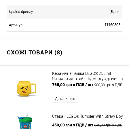
Данія
Країна бренду
41460803
Артикул
СХОЖІ ТОВАРИ (8)
Керамічна чашка LEGO® 255 ml
Яскраво-жовтий - Підморгує дівчинка
765,00 грн з ПДВ
/ шт
900,00 грн з ПДВ
Детальніше
Стакан LEGO® Tumbler With Straw Boy
459,00 грн з ПДВ
/ шт
540,00 грн з ПДВ