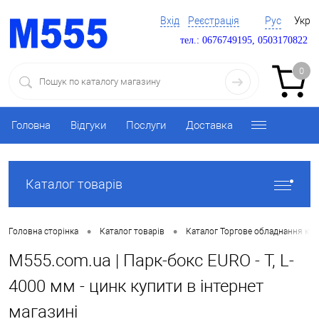
Вхід
Реєстрація
Рус
Укр
тел.: 0676749195, 0503170822
0
Головна
Відгуки
Послуги
Доставка
Каталог товарів
•
•
Головна сторінка
Каталог товарів
Каталог Торгове обладнання ку
M555.com.ua | Парк-бокс EURO - T, L-
4000 мм - цинк купити в інтернет
магазині