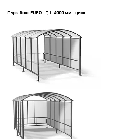
Парк-бокс EURO - T, L-4000 мм - цинк