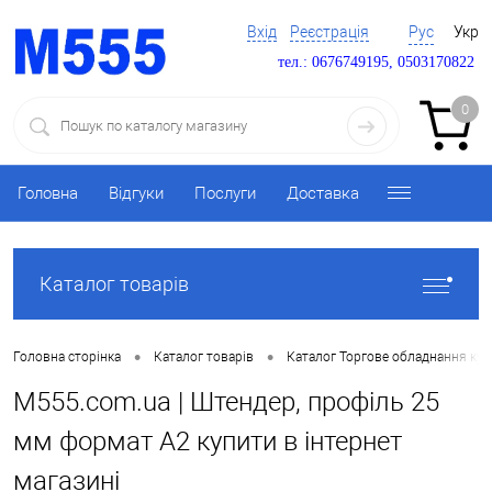
Вхід
Реєстрація
Рус
Укр
тел.: 0676749195, 0503170822
0
Головна
Відгуки
Послуги
Доставка
Каталог товарів
•
•
Головна сторінка
Каталог товарів
Каталог Торгове обладнання ку
M555.com.ua | Штендер, профіль 25
мм формат А2 купити в інтернет
магазині