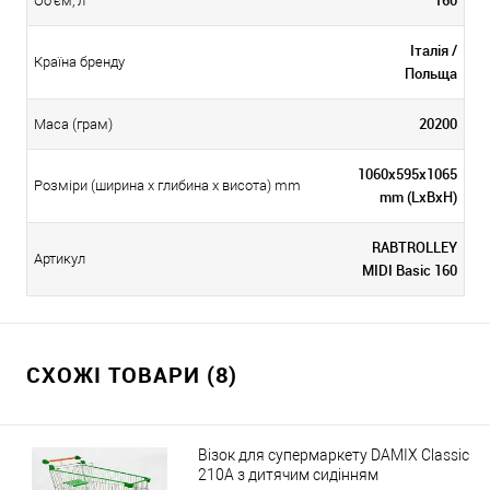
Об'єм, л
Італія /
Країна бренду
Польща
20200
Маса (грам)
1060x595x1065
Розміри (ширина х глибина х висота) mm
mm (LxBxH)
RABTROLLEY
Артикул
MIDI Basic 160
СХОЖІ ТОВАРИ (8)
Візок для супермаркету DAMIX Classic
210A з дитячим сидінням