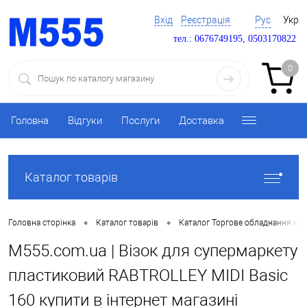
Вхід
Реєстрація
Рус
Укр
тел.: 0676749195, 0503170822
0
Головна
Відгуки
Послуги
Доставка
Каталог товарів
•
•
Головна сторінка
Каталог товарів
Каталог Торгове обладнання ку
M555.com.ua | Візок для супермаркету
пластиковий RABTROLLEY MIDI Basic
160 купити в інтернет магазині