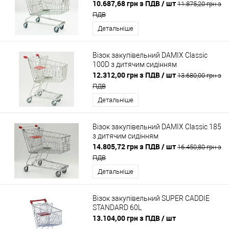
10.687,68 грн з ПДВ
/ шт
11.875,20 грн з
ПДВ
Детальніше
Візок закупівельний DAMIX Classic
100D з дитячим сидінням
12.312,00 грн з ПДВ
/ шт
13.680,00 грн з
ПДВ
Детальніше
Візок закупівельний DAMIX Classic 185
з дитячим сидінням
14.805,72 грн з ПДВ
/ шт
16.450,80 грн з
ПДВ
Детальніше
Візок закупівельний SUPER CADDIE
STANDARD 60L
13.104,00 грн з ПДВ
/ шт