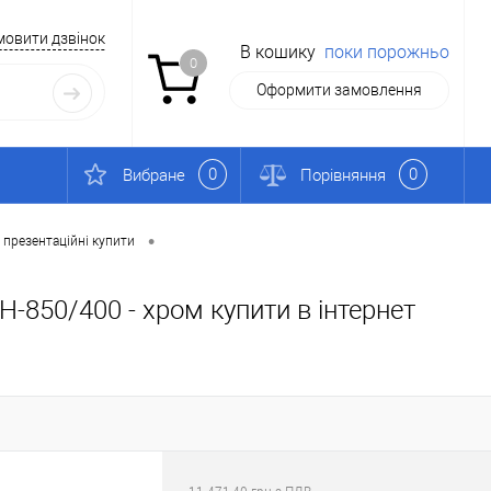
мовити дзвінок
В кошику
поки порожньо
0
Оформити замовлення
0
0
Вибране
Порівняння
•
 презентаційні купити
-850/400 - хром купити в інтернет