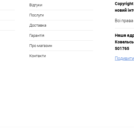
Copyright
Відгуки
новий ін
Послуги
Всі права
Доставка
Наша адре
Гарантія
Ковельськ
Про магазин
501765
Контакти
Подивитис