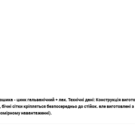
шика - цинк гальванічний + лак. Технічні дані: Конструкція вигот
бічні сітки кріпляться безпосередньо до стійок. але виготовлені з
номірному навантаженні).