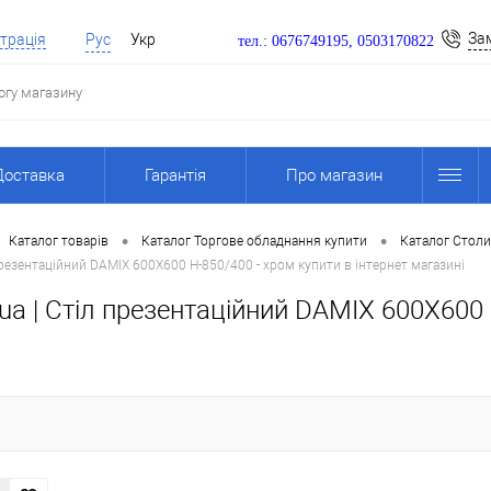
За
трація
Рус
Укр
тел.: 0676749195, 0503170822
Доставка
Гарантія
Про магазин
•
•
Каталог товарів
Каталог Торгове обладнання купити
Каталог Столи
резентаційний DAMIX 600X600 H-850/400 - хром купити в інтернет магазині
a | Стіл презентаційний DAMIX 600X600 H