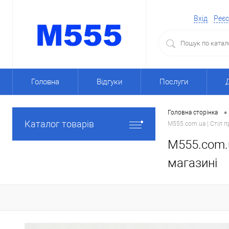
Вхід
Реєс
Головна
Відгуки
Послуги
•
Головна сторінка
Каталог товарів
M555.com.ua | Стіл п
M555.com.u
магазині