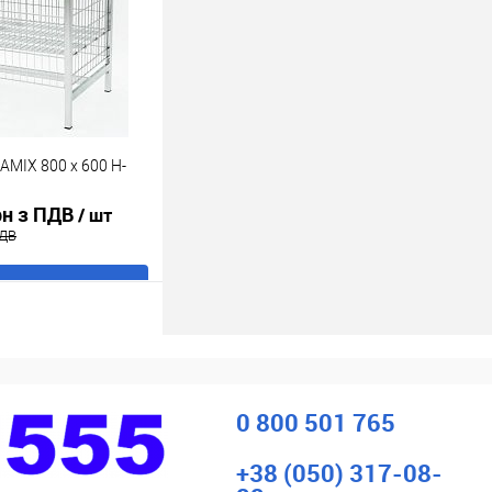
DAMIX 800 x 600 H-
рн з ПДВ
/ шт
ПДВ
В кошик
ік
До
порівняння
В наявності
0 800 501 765
+38 (050) 317-08-