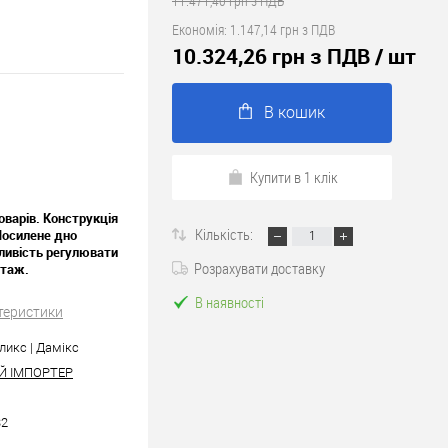
11.471,40 грн з ПДВ
Економія:
1.147,14 грн з ПДВ
10.324,26 грн з ПДВ
/ шт
В кошик
Купити в 1 клік
оварів. Конструкція
Кількість:
Посилене дно
жливість регулювати
Розрахувати доставку
нтаж.
В наявності
теристики
ликс | Дамікс
Й ІМПОРТЕР
32