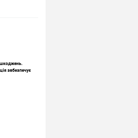
пошкоджень.
кція забезпечує