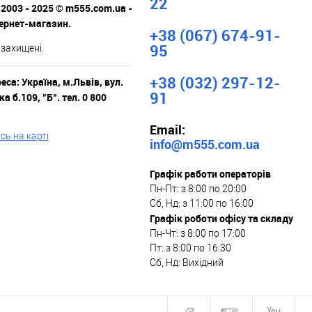
22
 2003 - 2025 © m555.com.ua -
тернет-магазин.
+38 (067) 674-91-
95
 захищені.
+38 (032) 297-12-
са: Україна, м.Львів, вул.
91
а б.109, "Б". тел. 0 800
Email:
ь на карті
info@m555.com.ua
Графік работи операторів
Пн-Пт: з 8:00 по 20:00
Сб, Нд: з 11:00 по 16:00
Графік роботи офісу та складу
Пн-Чт: з 8:00 по 17:00
Пт: з 8:00 по 16:30
Сб, Нд: Вихідний