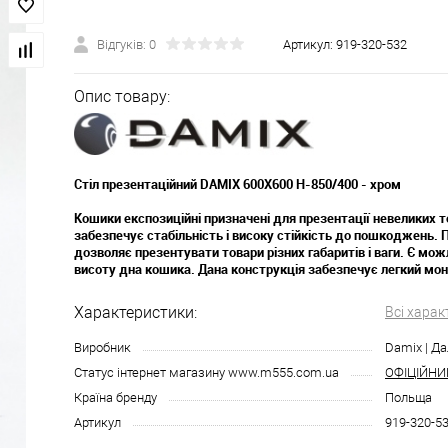
Відгуків: 0
Артикул:
919-320-532
Опис товару:
Стіл презентаційний DAMIX 600X600 H-850/400 - хром
Кошики експозиційні призначені для презентації невеликих т
забезпечує стабільність і високу стійкість до пошкоджень. 
дозволяє презентувати товари різних габаритів і ваги. Є мо
висоту дна кошика. Дана конструкція забезпечує легкий мо
Характеристики:
Всі харак
Виробник
Damix | Да
Статус інтернет магазину www.m555.com.ua
ОФІЦІЙНИ
Країна бренду
Польща
Артикул
919-320-5