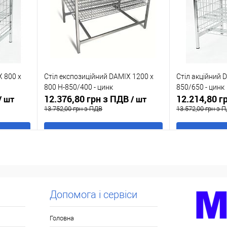
X 800 x
Стіл експозиційний DAMIX 1200 x
Стіл акційний 
800 H-850/400 - цинк
850/650 - цинк
12.376,80 грн з ПДВ
12.214,80 г
/ шт
/ шт
13.752,00 грн з ПДВ
13.572,00 грн з 
В кошик
Купити в 1 клік
До
Купити в 1 кл
ння
порівняння
аявності
У обране
В наявності
У обране
Допомога і сервіси
Головна