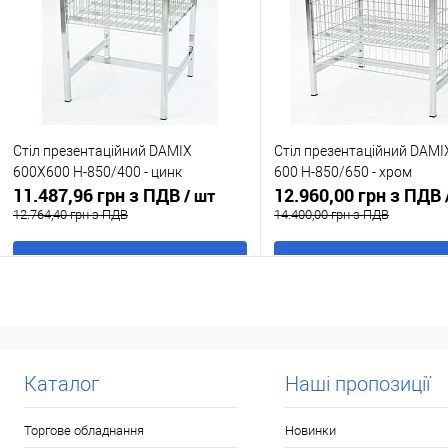
Стіл презентаційний DAMIX
Стіл презентаційний DAMI
600X600 H-850/400 - цинк
600 H-850/650 - хром
11.487,96 грн з ПДВ
12.960,00 грн з ПДВ
/ шт
12.764,40 грн з ПДВ
14.400,00 грн з ПДВ
В кошик
В кошик
Купити в 1 клік
До
Купити в 1 клік
До
порівняння
порівня
У обране
В наявності
У обране
В н
Каталог
Наші пропозиції
Торгове обладнання
Новинки