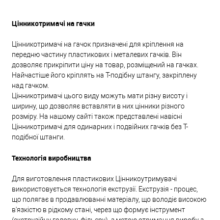
Цінникотримачі на гачки
Цінникотримачі на гачок призначені для кріплення на
передню частину пластикових і металевих гачків. Він
дозволяє прикріпити ціну на товар, розміщений на гачках.
Найчастіше його кріплять на Т-подібну штангу, закріплену
над гачком.
Цінникотримачі цього виду можуть мати різну висоту і
ширину, що дозволяє вставляти в них цінники різного
розміру. На нашому сайті також представлені навісні
Цінникотримачі для одинарних і подвійних гачків без Т-
подібної штанги.
Технологія виробництва
Для виготовлення пластикових Цінникоутримувачі
використовується технологія екструзії. Екструзія - процес,
що полягає в продавлюванні матеріалу, що володіє високою
в'язкістю в рідкому стані, через що формує інструмент
(екструзійну головку, фільєру), з метою отримання виробу з