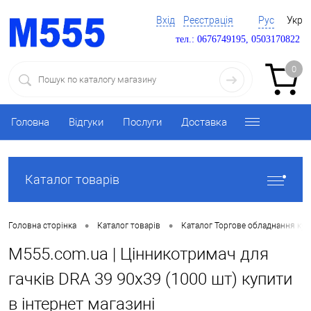
Вхід
Реєстрація
Рус
Укр
тел.: 0676749195, 0503170822
0
Головна
Відгуки
Послуги
Доставка
Каталог товарів
•
•
Головна сторінка
Каталог товарів
Каталог Торгове обладнання ку
M555.com.ua | Цінникотримач для
гачків DRA 39 90х39 (1000 шт) купити
в інтернет магазині