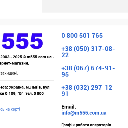
росити ціну
ік
До
порівняння
0 800 501 765
Під
замовлення
+38 (050) 317-08-
22
 2003 - 2025 © m555.com.ua -
тернет-магазин.
+38 (067) 674-91-
95
 захищені.
+38 (032) 297-12-
са: Україна, м.Львів, вул.
91
а б.109, "Б". тел. 0 800
Email:
ь на карті
info@m555.com.ua
Графік работи операторів