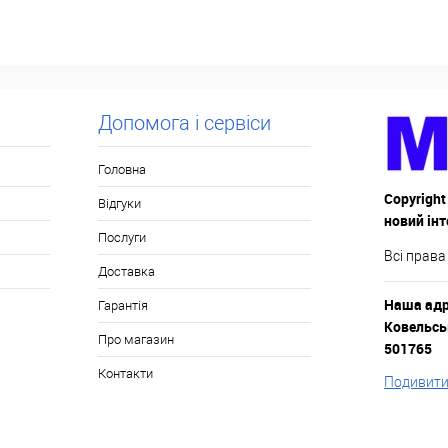
ну
Запросити ціну
Зап
Купити в 1 клік
До
Купити в 1 кл
ння
порівняння
Допомога і сервіси
У обране
Під
У обране
ення
замовлення
Головна
Copyright
Відгуки
новий ін
Послуги
Всі права
Доставка
Наша адре
Гарантія
Ковельськ
Про магазин
501765
Контакти
Подивитис