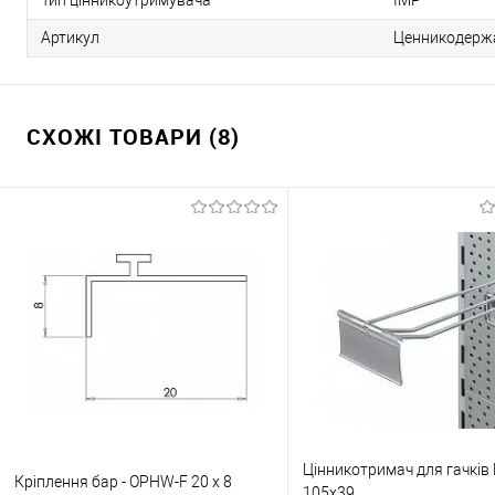
Тип цінникоутримувача
IMP
Артикул
Ценникодержа
СХОЖІ ТОВАРИ (8)
Цінникотримач для гачків
Кріплення бар - OPHW-F 20 x 8
105х39