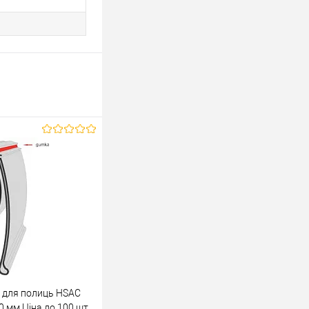
 для полиць HSAC
0 мм Ціна до 100 шт