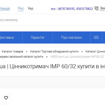
За
трація
Рус
Укр
тел.: 0676749195, 0503170822
Доставка
Гарантія
Про магазин
•
•
Каталог товарів
Каталог Торгове обладнання купити
Каталог Цінни
•
мувачі загальний каталог купити
M555.com.ua | Цінникотримач IMP 60/32 
a | Цінникотримач IMP 60/32 купити в ін