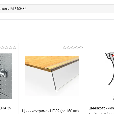
тель IMP 60/32
 DRA 39
Цінникотримач
Цінникоутримач HE 39 (до 150 шт)
39 (20mm) 1.00