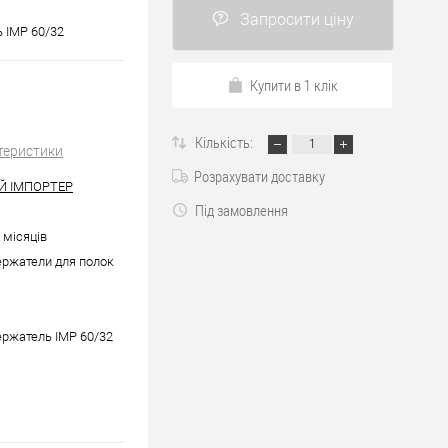
Запросити ціну
 IMP 60/32
Купити в 1 клік
Кількість:
теристики
Розрахувати доставку
Й ІМПОРТЕР
Під замовлення
6 місяців
ржатели для полок
а
ржатель IMP 60/32