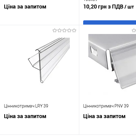
Ціна за запитом
10,20 грн з ПДВ
/ шт
В кошик
Запросити ціну
Купити в 1 клік
До
Купити в 1 клік
До
порівня
порівняння
У обране
В н
У обране
Під
замовлення
Цінникотримач LRY 39
Цінникотримач PNV 39
Ціна за запитом
Ціна за запитом