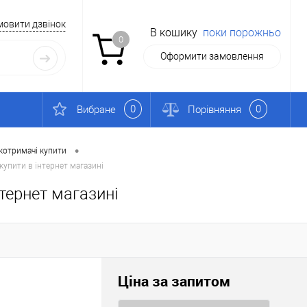
мовити дзвінок
В кошику
поки порожньо
0
Оформити замовлення
0
0
Вибране
Порівняння
•
котримачі купити
купити в інтернет магазині
тернет магазині
Ціна за запитом