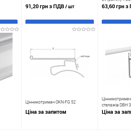
91,20 грн з ПДВ
63,60 грн з
/ шт
В кошик
Купити в 1 клік
До
Купити в 1 кл
ння
порівняння
аявності
У обране
В наявності
У обране
Цінникотримач
Цінникотримач OKN-FG 52
стелажів DBH 
Ціна за запитом
Ціна за за