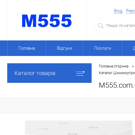
Вхід
Реєс
Головна
Відгуки
Послуги
•
Головна сторінка
Каталог товарів
Каталог Цінникоутри
M555.com.u