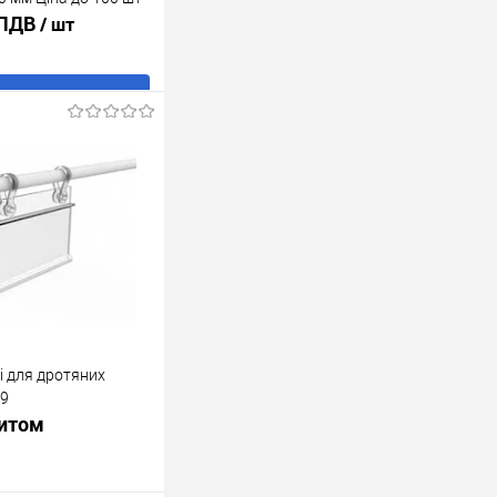
 ПДВ
/ шт
В кошик
ік
До
порівняння
В наявності
і для дротяних
39
питом