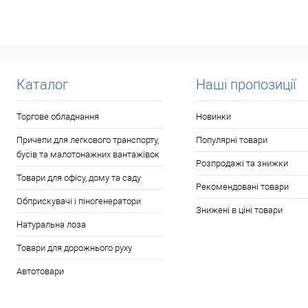
Запросити ціну
Запросити ці
Купити в 1 клік
До
Купити в 1 клік
До
порівняння
порівня
Каталог
Наші пропозиції
У обране
Під
У обране
Під
замовлення
замовл
Торгове обладнання
Новинки
Причепи для легкового транспорту,
Популярні товари
бусів та малотонажних вантажівок
Розпродажі та знижки
Товари для офісу, дому та саду
Рекомендовані товари
Обприскувачі і піногенератори
Знижені в ціні товари
Натуральна лоза
Товари для дорожнього руху
Автотовари