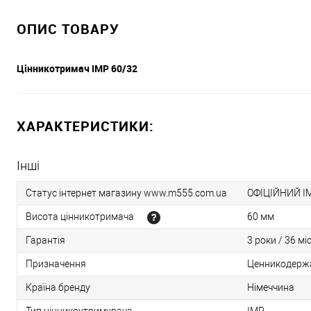
ОПИС ТОВАРУ
Цінникотримач IMP 60/32
ХАРАКТЕРИСТИКИ:
Інші
Статус інтернет магазину www.m555.com.ua
ОФІЦІЙНИЙ І
Висота цінникотримача
60 мм
Гарантія
3 роки / 36 мі
Призначення
Ценникодержа
Країна бренду
Німеччина