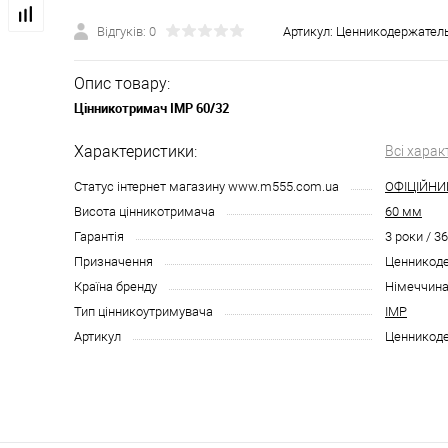
Відгуків: 0
Артикул:
Ценникодержатель
Опис товару:
Цінникотримач IMP 60/32
Характеристики:
Всі харак
Статус інтернет магазину www.m555.com.ua
ОФІЦІЙНИ
Висота цінникотримача
60 мм
Гарантія
3 роки / 3
Призначення
Ценникоде
Країна бренду
Німеччин
Тип цінникоутримувача
IMP
Артикул
Ценникоде