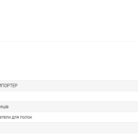
МПОРТЕР
сяців
тели для полок