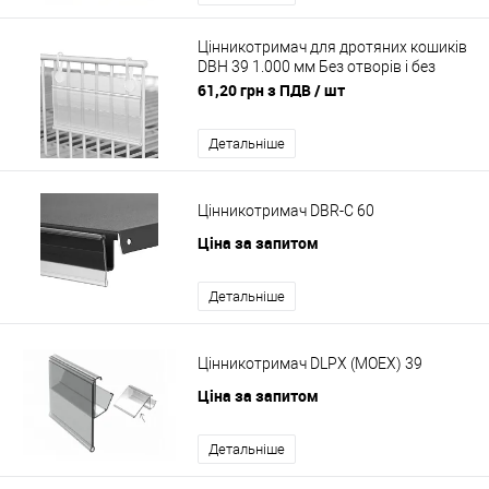
Цінникотримач для дротяних кошиків
DBH 39 1.000 мм Без отворів і без
клипс Ціна до 150 шт
61,20 грн з ПДВ
/ шт
Детальніше
Цінникотримач DBR-C 60
Ціна за запитом
Детальніше
Цінникотримач DLPX (MOEX) 39
Ціна за запитом
Детальніше