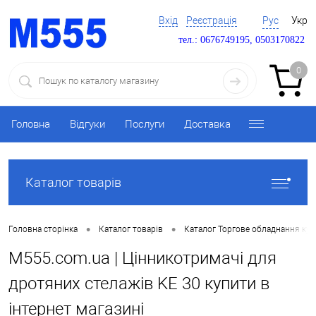
Вхід
Реєстрація
Рус
Укр
тел.: 0676749195, 0503170822
0
Головна
Відгуки
Послуги
Доставка
Каталог товарів
•
•
Головна сторінка
Каталог товарів
Каталог Торгове обладнання ку
M555.com.ua | Цінникотримачі для
дротяних стелажів KE 30 купити в
інтернет магазині