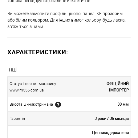
кошика легке, функціональне й естетичне.
Ви можете замовити профіль цінової панелі KE прозорим
або білим кольором. Для інших вимог кольору, будь ласка,
зв'яжіться з нами.
ХАРАКТЕРИСТИКИ:
Інші
ОФІЦІЙНИЙ
Статус інтернет магазину
ІМПОРТЕР
www.m555.com.ua
30 мм
Висота цінникотримача
3 роки / 36 місяців
Гарантія
Ценникодержатели