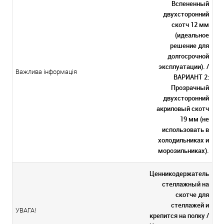
Вспененный
двухсторонний
скотч 12 мм
(идеальное
решение для
долгосрочной
эксплуатации). /
Важлива інформація
ВАРИАНТ 2:
Прозрачный
двухсторонний
акриловый скотч
19 мм (не
использовать в
холодильниках и
морозильниках).
Ценникодержатель
стеллажный на
скотче для
стеллажей и
УВАГА!
крепится на полку /