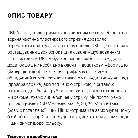
ОПИС ТОВАРУ
DBR-V - це цінникотримач з розширеним верхом. Збільшена
верхня частина пластикового стрижня дозволяє
перемістити планку знизу на іншу панель DBR. Це дасть вам
розташування двох рейок під так званим дублюванням.
Цінникотримач DBR-V буде оцінений особливо там, де на
додаток до ціни необхідно включити додаткову інформацію
(банер дій тощо). Навіть цей профіль із цінниками
обладнаний самоклеючою стрічкою у стандартному вигляді
(прозора стрічка) або вспіненою стрічкою, яка також
підходить для більш грубих поверхонь. Для холодильників
ми рекомендуємо лише вспінену стрічку. Ми пропонуємо
цінникотримач DBR-V розмірами 26, 30, 39, 52 та 60 мм
(розмір вставленої ціни). Цінникотримач за замовчуванням у
білій або прозорій версії. Будь ласка, зв'яжіться з нами щодо
інших вимог щодо кольору.
Технологія виробництва