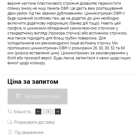
верхня частина пластикового стрижня дозволяє перемістити
планку знизу на іншу панель DBR. Це дасть вам розташування
двох рейок під так званим дублюванням. Цінникотримач DBR-V
буде оцінений особливо там, де на додаток до ціни необхідно
включити додаткову інформацію (банер дій тощо). Навіть цей
профіль із цінниками обладнаний самоклеючою стрічкою у
стандартному вигляді (прозора стрічка) або вспіненою стрічкою,
яка також підходить для більш грубих поверхонь. Для
холодильників ми рекомендуємо лише вспінену стрічку. Ми
пропонуємо цінникотримач DBR-V розмірами 26, 30, 39, 52 та 60
мм (розмір вставленої ціни). Цінникотримач за замовчуванням у
білій або прозорій версії. Будь ласка, зв'яжіться з нами щодо інших
вимог щодо кольору.
Ціна за запитом
Запросити ціну
Кількість:
Розрахувати доставку
Під замовлення