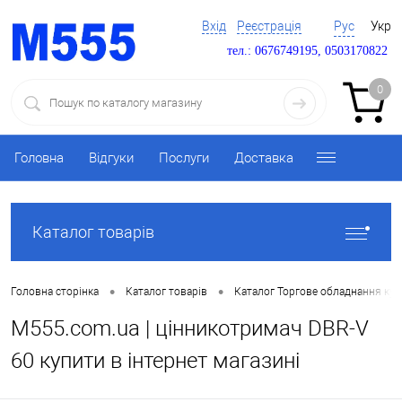
Вхід
Реєстрація
Рус
Укр
тел.: 0676749195, 0503170822
0
Головна
Відгуки
Послуги
Доставка
Каталог товарів
•
•
Головна сторінка
Каталог товарів
Каталог Торгове обладнання ку
M555.com.ua | цінникотримач DBR-V
60 купити в інтернет магазині