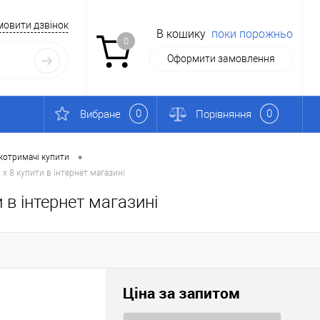
мовити дзвінок
В кошику
поки порожньо
0
Оформити замовлення
0
0
Вибране
Порівняння
•
котримачі купити
 x 8 купити в інтернет магазині
 в інтернет магазині
Ціна за запитом