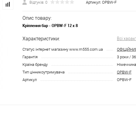
Відгуків: 0
Артикул:
OPBW-F
Опис товару:
Кріплення бар - OPBW-F 12 x 8
Характеристики:
Всі харак
Статус інтернет магазину www.m555.com.ua
ОФІЦІЙНИ
Гарантія
3 роки / 3
Країна бренду
Німеччин
Тип цінникоутримувача
OPBW-F
Артикул
OPBW-F