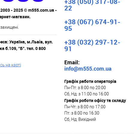
+38 (050) 317-08-
22
 2003 - 2025 © m555.com.ua -
тернет-магазин.
+38 (067) 674-91-
95
 захищені.
+38 (032) 297-12-
са: Україна, м.Львів, вул.
91
а б.109, "Б". тел. 0 800
Email:
ь на карті
info@m555.com.ua
Графік работи операторів
Пн-Пт: з 8:00 по 20:00
Сб, Нд: з 11:00 по 16:00
Графік роботи офісу та складу
Пн-Чт: з 8:00 по 17:00
Пт: з 8:00 по 16:30
Сб, Нд: Вихідний