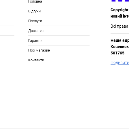
Головна
Copyright
Відгуки
новий ін
Послуги
Всі права
Доставка
Наша адре
Гарантія
Ковельськ
Про магазин
501765
Контакти
Подивитис