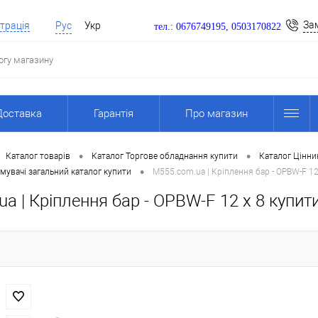
За
трація
Рус
Укр
тел.: 0676749195, 0503170822
Доставка
Гарантія
Про магазин
•
•
Каталог товарів
Каталог Торгове обладнання купити
Каталог Цінни
•
мувачі загальний каталог купити
M555.com.ua | Кріплення бар - OPBW-F 12
a | Кріплення бар - OPBW-F 12 x 8 купити