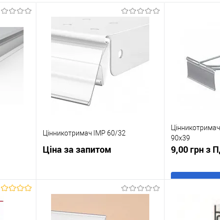
Цінникотримач 
Цінникотримач IMP 60/32
90х39
Ціна за запитом
9,00 грн з 
ну
Запросити ціну
Купити в 1 кл