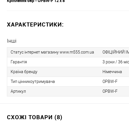
Кріплення бар - OPBW-F 12 x 8
ХАРАКТЕРИСТИКИ:
Інші
Статус інтернет магазину www.m555.com.ua
ОФІЦІЙНИЙ І
Гарантія
3 роки / 36 мі
Країна бренду
Німеччина
Тип цінникоутримувача
OPBW-F
Артикул
OPBW-F
СХОЖІ ТОВАРИ (8)