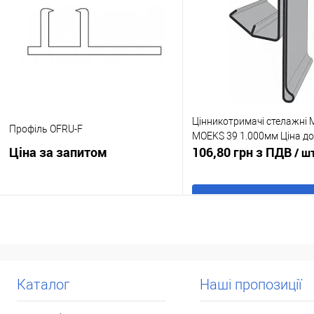
Купити в 1 клік
До
порівняння
порівня
У обране
В наявності
У обране
Під
замовл
Цінникотримачі стелажні 
Профіль OFRU-F
MOEKS 39 1.000мм Ціна до
Ціна за запитом
106,80 грн з ПДВ
/ ш
В кошик
Запросити ціну
Купити в 1 клік
До
Купити в 1 клік
До
порівня
порівняння
У обране
В н
Каталог
Наші пропозиції
У обране
Під
замовлення