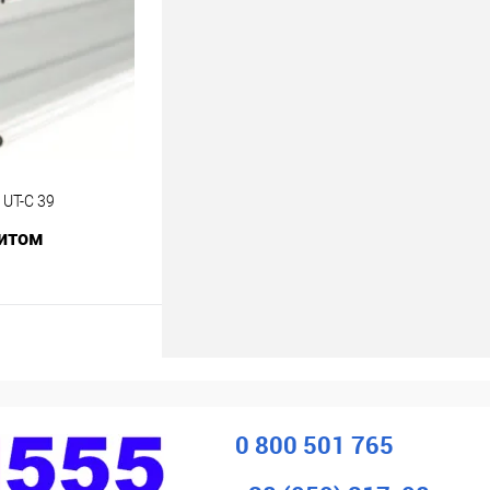
порівняння
В наявності
UT-C 39
питом
росити ціну
ік
До
порівняння
0 800 501 765
Під
замовлення