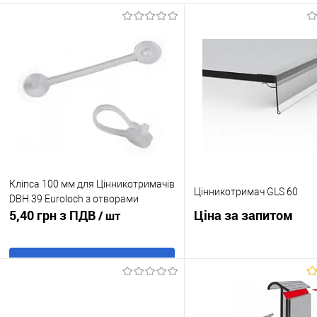
Кліпса 100 мм для Цінникотримачів
Цінникотримач GLS 60
DBH 39 Euroloch з отворами
5,40 грн з ПДВ
Ціна за запитом
/ шт
В кошик
Запросити ці
Купити в 1 клік
До