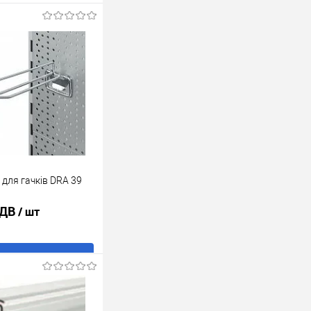
для гачків DRA 39
ПДВ
/ шт
В кошик
ік
До