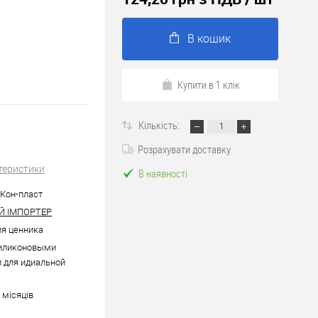
В кошик
Купити в 1 клік
Кількість:
Розрахувати доставку
теристики
В наявності
| Кон-пласт
Й ІМПОРТЕР
ля ценника
силиконовыми
 для идиальной
6 місяців