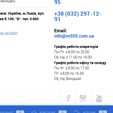
95
 захищені.
+38 (032) 297-12-
са: Україна, м.Львів, вул.
91
а б.109, "Б". тел. 0 800
Email:
ь на карті
info@m555.com.ua
Графік работи операторів
Пн-Пт: з 8:00 по 20:00
Сб, Нд: з 11:00 по 16:00
Графік роботи офісу та складу
Пн-Чт: з 8:00 по 17:00
Пт: з 8:00 по 16:30
Сб, Нд: Вихідний
ВНЯННЯ
0
ВИБРАНЕ
0
КОШИК
0