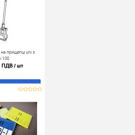
на прищепці uni з
i 100
 з ПДВ
/ шт
В кошик
ік
До
порівняння
В наявності