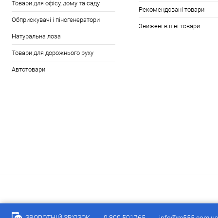
Товари для офісу, дому та саду
Рекомендовані товари
Обприскувачі і піногенератори
Знижені в ціні товари
Натуральна лоза
Товари для дорожнього руху
Автотовари
ЗВОРОТНІЙ ЗВ'ЯЗОК
0 800 501765
info@m555.com.u