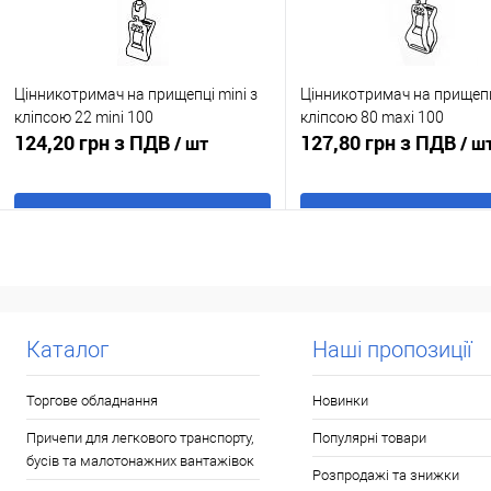
Цінникотримач на прищепці mini з
Цінникотримач на прищепці
кліпсою 22 mini 100
кліпсою 80 maxi 100
124,20 грн з ПДВ
127,80 грн з ПДВ
/ шт
/ ш
В кошик
В кошик
Купити в 1 клік
До
Купити в 1 клік
До
порівняння
порівня
У обране
В наявності
У обране
В н
Каталог
Наші пропозиції
Торгове обладнання
Новинки
Причепи для легкового транспорту,
Популярні товари
бусів та малотонажних вантажівок
Розпродажі та знижки