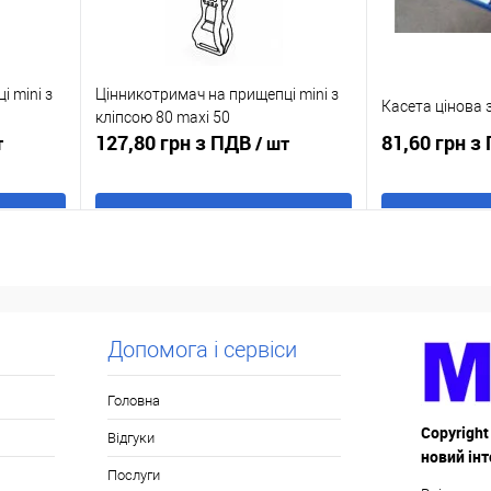
 mini з
Цінникотримач на прищепці mini з
Касета цінова з
кліпсою 80 maxi 50
127,80 грн з ПДВ
81,60 грн з
т
/ шт
В кошик
Купити в 1 клік
До
Купити в 1 кл
ння
порівняння
аявності
У обране
В наявності
У обране
Допомога і сервіси
Головна
Copyright
Відгуки
новий ін
Послуги