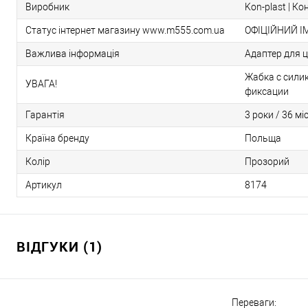
Виробник
Kon-plast | Ко
Статус інтернет магазину www.m555.com.ua
ОФІЦІЙНИЙ І
Важлива інформація
Адаптер для 
Жабка с сили
УВАГА!
фиксации
Гарантія
3 роки / 36 мі
Країна бренду
Польща
Колір
Прозорий
Артикул
8174
ВІДГУКИ (1)
Переваги: