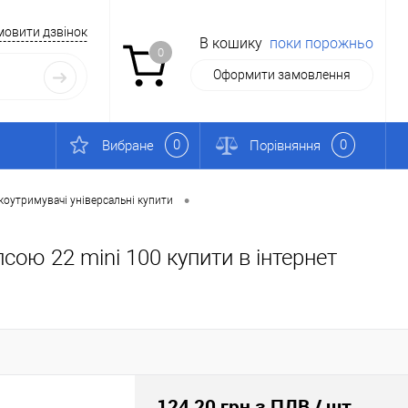
мовити дзвінок
В кошику
поки порожньо
0
Оформити замовлення
0
0
Вибране
Порівняння
•
коутримувачі універсальні купити
сою 22 mini 100 купити в інтернет
124,20 грн з ПДВ
/ шт