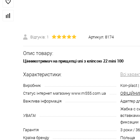
Відгуків: 1
Артикул:
8174
Опис товару:
Цінникотримач на прищепці uni з кліпсою 22 mini 100
Характеристики:
Всі харак
Виробник
Kon-plast 
Статус інтернет магазину www.m555.com.ua
ОФІЦІЙНИ
Важлива інформація
Адаптер д
Жабка с 
УВАГА!
вставками
фиксации
Гарантія
3 роки / 3
Країна бренду
Польща