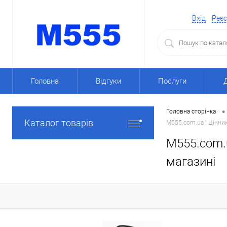
Вхід
Реєс
Головна
Відгуки
Послуги
•
Головна сторінка
Каталог товарів
M555.com.ua | Цінник
M555.com.u
магазині