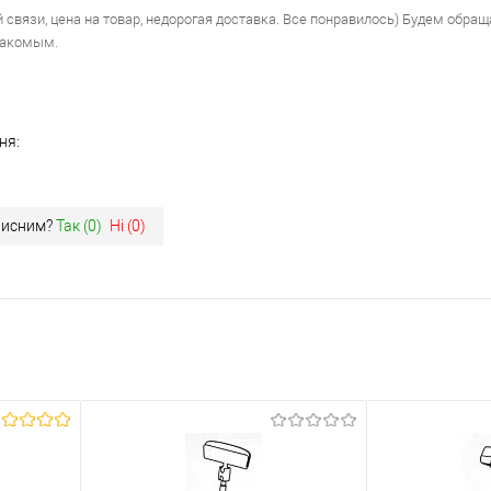
 связи, цена на товар, недорогая доставка. Все понравилось) Будем обращ
накомым.
ня:
орисним?
Так (
0
)
Ні (
0
)