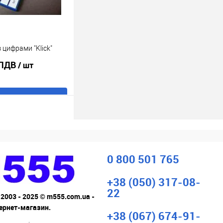
 цифрами "Klick"
 ПДВ
/ шт
В кошик
ік
До
порівняння
В наявності
0 800 501 765
+38 (050) 317-08-
22
 2003 - 2025 © m555.com.ua -
тернет-магазин.
+38 (067) 674-91-