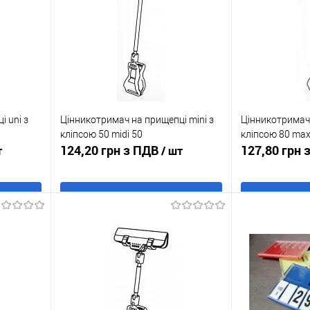
 uni з
Цінникотримач на прищепці mini з
Цінникотримач 
кліпсою 50 midi 50
кліпсою 80 max
124,20 грн з ПДВ
127,80 грн
т
/ шт
В кошик
Купити в 1 клік
До
Купити в 1 кл
ння
порівняння
аявності
У обране
В наявності
У обране