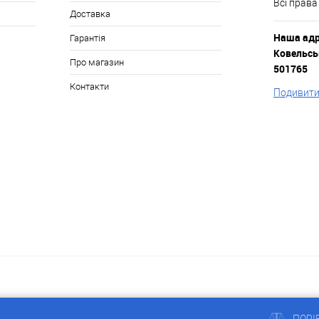
Всі права
Доставка
Наша адре
Гарантія
Ковельськ
Про магазин
501765
Контакти
Подивитис
a
ПОРІ