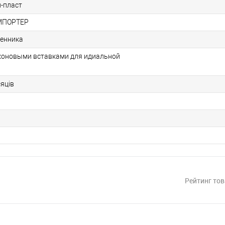
н-пласт
МПОРТЕР
ценника
коновыми вставками для идиальной
сяців
Рейтинг тов