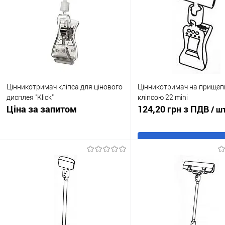
Цінникотримач кліпса для цінового
Цінникотримач на прищепці
дисплея "Klick"
кліпсою 22 mini
Ціна за запитом
124,20 грн з ПДВ
/ ш
В кошик
Запросити ціну
Купити в 1 клік
До
Купити в 1 клік
До
порівня
порівняння
У обране
В н
У обране
В наявності