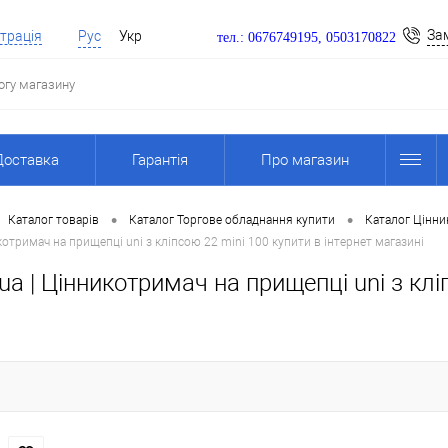
За
трація
Рус
Укр
тел.: 0676749195, 0503170822
Доставка
Гарантія
Про магазин
•
•
Каталог товарів
Каталог Торгове обладнання купити
Каталог Цінни
отримач на прищепці uni з кліпсою 22 mini 100 купити в інтернет магазині
a | Цінникотримач на прищепці uni з кліп