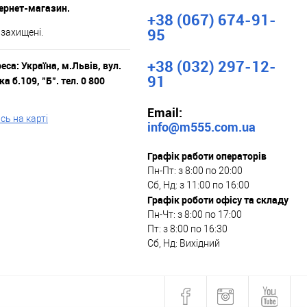
тернет-магазин.
+38 (067) 674-91-
95
 захищені.
+38 (032) 297-12-
са: Україна, м.Львів, вул.
91
а б.109, "Б". тел. 0 800
Email:
ь на карті
info@m555.com.ua
Графік работи операторів
Пн-Пт: з 8:00 по 20:00
Сб, Нд: з 11:00 по 16:00
Графік роботи офісу та складу
Пн-Чт: з 8:00 по 17:00
Пт: з 8:00 по 16:30
Сб, Нд: Вихідний