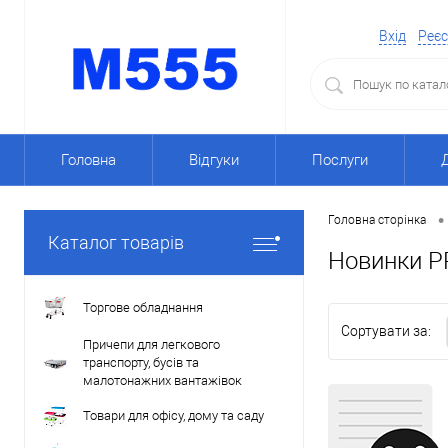
Вхід
Реєс
Головна
Відгуки
Послуги
•
Головна сторінка
Каталог товарів
Новинки P
Торгове обладнання
Сортувати за:
Причепи для легкового
транспорту, бусів та
малотонажних вантажівок
Товари для офісу, дому та саду