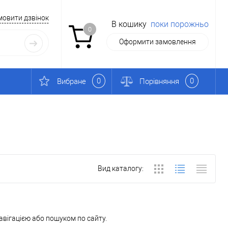
мовити дзвінок
В кошику
поки порожньо
0
Оформити замовлення
0
0
Вибране
Порівняння
Вид каталогу:
вігацією або пошуком по сайту.