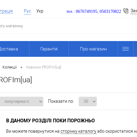
За
трація
Рус
Укр
тел.: 0676749195, 0503170822
Доставка
Гарантія
Про магазин
•
Колекції
Новинки PROFIm[ua]
ROFIm[ua]
Показати по:
В ДАНОМУ РОЗДІЛІ ПОКИ ПОРОЖНЬО
Ви можете повернутися на
сторінку каталогу
або скористатися на