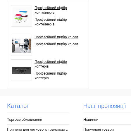
Професійний підбір
контейнерів.
Професійний підбір
контейнерів.
Професійний підбір крісел
Професійний підбір крісел
Професійний підбір
коптерів
Професійний підбір
коптерів
Каталог
Наші пропозиції
Торгове обладнання
Новинки
Причепи для легкового транспорту,
Популярні товари