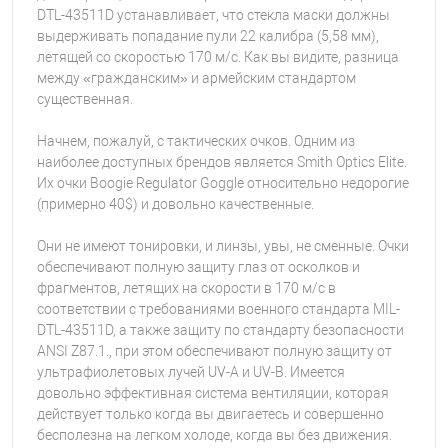
DTL-43511D устанавливает, что стекла маски должны
выдерживать попадание пули 22 калибра (5,58 мм),
летящей со скоростью 170 м/с. Как вы видите, разница
между «гражданским» и армейским стандартом
существенная.
Начнем, пожалуй, с тактических очков. Одним из
наиболее доступных брендов является Smith Optics Elite.
Их очки Boogie Regulator Goggle относительно недорогие
(примерно 40$) и довольно качественные.
Они не имеют тонировки, и линзы, увы, не сменные. Очки
обеспечивают полную защиту глаз от осколков и
фрагментов, летящих на скорости в 170 м/с в
соответствии с требованиями военного стандарта MIL-
DTL-43511D, а также защиту по стандарту безопасности
ANSI Z87.1., при этом обеспечивают полную защиту от
ультрафиолетовых лучей UV-A и UV-B. Имеется
довольно эффективная система вентиляции, которая
действует только когда вы двигаетесь и совершенно
бесполезна на легком холоде, когда вы без движения.