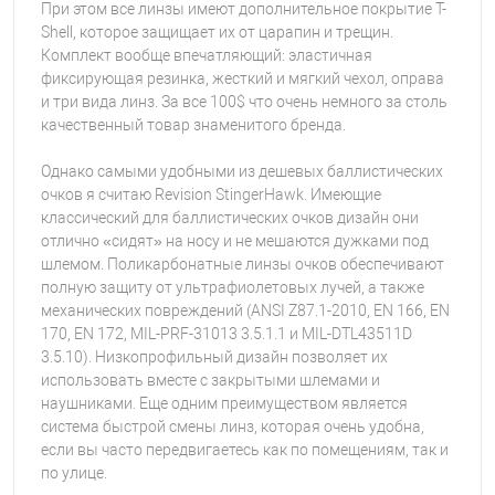
При этом все линзы имеют дополнительное покрытие T-
Shell, которое защищает их от царапин и трещин.
Комплект вообще впечатляющий: эластичная
фиксирующая резинка, жесткий и мягкий чехол, оправа
и три вида линз. За все 100$ что очень немного за столь
качественный товар знаменитого бренда.
Однако самыми удобными из дешевых баллистических
очков я считаю Revision StingerHawk. Имеющие
классический для баллистических очков дизайн они
отлично «сидят» на носу и не мешаются дужками под
шлемом. Поликарбонатные линзы очков обеспечивают
полную защиту от ультрафиолетовых лучей, а также
механических повреждений (ANSI Z87.1-2010, EN 166, EN
170, EN 172, MIL-PRF-31013 3.5.1.1 и MIL-DTL43511D
3.5.10). Низкопрофильный дизайн позволяет их
использовать вместе с закрытыми шлемами и
наушниками. Еще одним преимуществом является
система быстрой смены линз, которая очень удобна,
если вы часто передвигаетесь как по помещениям, так и
по улице.