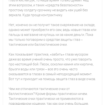
глаз и кистей рук, то наша армия только думает над
этим вопросом, и таких «средств безопасности»
простому солдату-срочнику не видать как ушей без
зеркала. Куда проще контрактнику.
Нет, конечно он не получит такое снаряжение на складе,
однако может приобрести его сам, ведь новые глаза или
пальцы в магазине не купишь ни за какие деньги. Пока
мы только поговорим о средстве защиты глаз –
тактические или баллистические очки.
Как показывает практика, «забить» глаза мусором
даже во время учений очень просто, что уже говорить
про настоящий бой. Песок, осколки камня или кирпича,
брызги воды или грязи – все это очень часто
оказывается в глазах в самый неподходящий момент.
Вот тут и приходит на помощь защита глаз в виде очков.
Чем же отличаются тактические очки от
баллистических? Кроме формы практически ничем.
Тактические очки практически не применяются в
повседневном ношении, так как они очень большие,