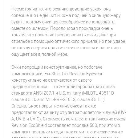
Несмотря на то, что резинка довольно узкая, она
совершенно не дышит и кожа под ней в сильную жару
зудит, поэтому очки целесообразнее использовать
вместе со шлемом. Поролоновая прокладка очень
тонкая, что позволяет использовать очки даже при
стрельбе с помощью оптического прицела, но при ударе
по стеклу энергия практически не гасится и ваше лицо
ощущает все в полной мере.
Очки попроще и конструктивнее, но побогаче
комплектацией, ExoShield от Revision Eyewear
конструктивно не отличаются от своего
предшественника — та же поликарбонатная линза
стандарта ANSI Z87.1 и U.S. military (MILDTL-43511D,
clause 3.5.10 and MIL-PRF-31013, clause 3.5.1.1).
Специальное покрытие линз очков так же
предоставляют защиту от ультрафиолетовых лучей (UV-
A, UV-B и UV-C). Стоимость комплекта тактических очков
Revision ExoShield составляет порядка 50$, при этом в
комплект поставки входят как сами тактические очки с