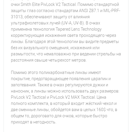
очки Smith Elite PivLock V2 Tactical. Помимо стандартной
защиты глаз согласно стандартам ANSI Z87.1 и MIL-PRF-
31013, обеспечивают защиту от влияния
ультрафиолетовых лучей (UV-A, UV-B). В очках
применена технология Tapered Lens Technology
корректирующая искажения света проходящего через
линзы. Благодаря этой технологии вы видите предметы
без их визуального смещения, искажения или
размытости, что немаловажно при ведении стрельбы на
расстояния свыше четырехсот метров.
Помимо этого поликарбонатные линзы имеют
покрытие, предотвращающее появления царапин и
запотевания. Также в очках регулируются дужки и
наносник, а линзы можно использовать двух размеров:
PivLock V2 Tactical и PivLock V2 MAX Tactical. Цена
полного комплекта, в который входит жёсткий чехол и
две сменные линзы, обойдется вам в целых 160$ что, в
общем то, дороговато для очков, которые быстро
приходят в негодность.