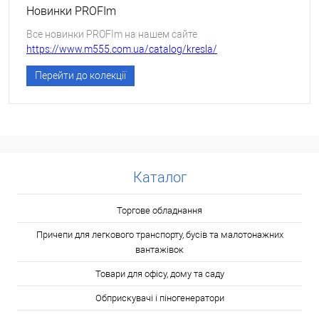
Новинки PROFIm
Все новинки PROFIm на нашем сайте
https://www.m555.com.ua/catalog/kresla/
Перейти до колекції
Каталог
Торгове обладнання
Причепи для легкового транспорту, бусів та малотонажних
вантажівок
Товари для офісу, дому та саду
Обприскувачі і піногенератори