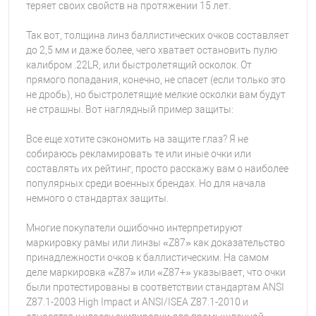
теряет своих свойств на протяжении 15 лет.
Так вот, толщина линз баллистических очков составляет
до 2,5 мм и даже более, чего хватает остановить пулю
калибром .22LR, или быстролетящий осколок. От
прямого попадания, конечно, не спасет (если только это
не дробь), но быстролетящие мелкие осколки вам будут
не страшны. Вот наглядный пример защиты:
Все еще хотите сэкономить на защите глаз? Я не
собираюсь рекламировать те или иные очки или
составлять их рейтинг, просто расскажу вам о наиболее
популярных среди военных брендах. Но для начала
немного о стандартах защиты.
Многие покупатели ошибочно интерпретируют
маркировку рамы или линзы «Z87» как доказательство
принадлежности очков к баллистическим. На самом
деле маркировка «Z87» или «Z87+» указывает, что очки
были протестированы в соответствии стандартам ANSI
Z87.1-2003 High Impact и ANSI/ISEA Z87.1-2010 и