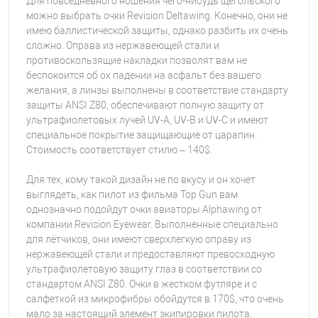
Для повседневного ношения чего-нибудь щегольского
можно выбрать очки Revision Deltawing. Конечно, они не
имею баллистической защиты, однако разбить их очень
сложно. Оправа из нержавеющей стали и
противоскользящие накладки позволят вам не
беспокоится об ох падении на асфальт без вашего
желания, а линзы выполнены в соответствие стандарту
защиты ANSI Z80, обеспечивают полную защиту от
ультрафиолетовых лучей UV-A, UV-B и UV-C и имеют
специальное покрытие защищающие от царапин.
Стоимость соответствует стилю – 140$.
Для тех, кому такой дизайн не по вкусу и он хочет
выглядеть, как пилот из фильма Top Gun вам
однозначно подойдут очки авиаторы Alphawing от
компании Revision Eyewear. Выполненные специально
для лётчиков, они имеют сверхлегкую оправу из
нержавеющей стали и предоставляют превосходную
ультрафиолетовую защиту глаз в соответствии со
стандартом ANSI Z80. Очки в жестком футляре и с
салфеткой из микрофибры обойдутся в 170$, что очень
мало за настоящий элемент экипировки пилота.