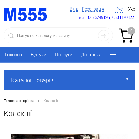
Вхід
Реєстрація
Рус
Укр
тел.: 0676749195, 0503170822
0
Головна
Відгуки
Послуги
Доставка
Каталог товарів
•
Головна сторінка
Колекції
Колекції