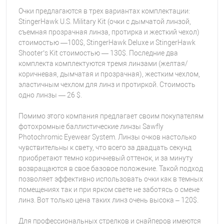
Очки предлагаются в трех вариантах комплектации:
StingerHawk U.S. Military Kit (очки с дымчатой линзой,
съемная прозрачная линза, протирка и жесткий чехол)
стоимостью —100$, StingerHawk Deluxe и StingerHawk
Shooter’s Kit стоимостью — 130$. Последние два
комплекта комплектуются тремя линзами (желтая/
коричневая, дымчатая и прозрачная), жестким чехлом,
эластичным чехлом для линз и протиркой. Стоимость
одно линзы — 26 $.
Помимо этого компания предлагает своим покупателям
фотохромные баллистические линзы Sawfly
Photochromic Eyewear System. Линзы очков настолько
чувствительны к свету, что всего за двадцать секунд
приобретают темно коричневый оттенок, и за минуту
возвращаются в свое базовое положение. Такой подход
позволяет эффективно использовать очки как в темных
помещениях так и при ярком свете не заботясь о смене
линз. Вот только цена таких линз очень высока – 120$.
Для профессиональных стрелков и снайперов имеются