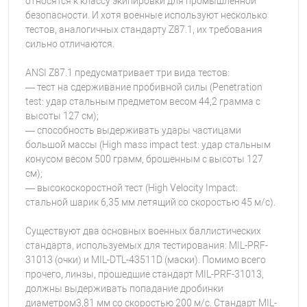
относятся к классу экипировки для промышленной
безопасности. И хотя военные используют несколько
тестов, аналогичных стандарту Z87.1, их требования
сильно отличаются.
ANSI Z87.1 предусматривает три вида тестов:
— тест на сдерживание пробивной силы (Penetration
test: удар стальным предметом весом 44,2 грамма с
высоты 127 см);
— способность выдерживать удары частицами
большой массы (High mass impact test: удар стальным
конусом весом 500 грамм, брошенным с высоты 127
см);
— высокоскоростной тест (High Velocity Impact:
стальной шарик 6,35 мм летящий со скоростью 45 м/с).
Существуют два основных военных баллистических
стандарта, используемых для тестирования: MIL-PRF-
31013 (очки) и MIL-DTL-43511D (маски). Помимо всего
прочего, линзы, прошедшие стандарт MIL-PRF-31013,
должны выдерживать попадание дробинки
диаметром3,81 мм со скоростью 200 м/с. Стандарт MIL-