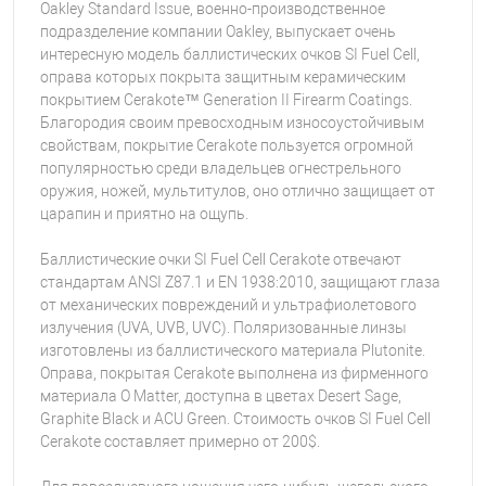
Oakley Standard Issue, военно-производственное
подразделение компании Oakley, выпускает очень
интересную модель баллистических очков SI Fuel Cell,
оправа которых покрыта защитным керамическим
покрытием Cerakote™ Generation II Firearm Coatings.
Благородия своим превосходным износоустойчивым
свойствам, покрытие Cerakote пользуется огромной
популярностью среди владельцев огнестрельного
оружия, ножей, мультитулов, оно отлично защищает от
царапин и приятно на ощупь.
Баллистические очки SI Fuel Cell Cerakote отвечают
стандартам ANSI Z87.1 и EN 1938:2010, защищают глаза
от механических повреждений и ультрафиолетового
излучения (UVA, UVB, UVC). Поляризованные линзы
изготовлены из баллистического материала Plutonite.
Оправа, покрытая Cerakote выполнена из фирменного
материала O Matter, доступна в цветах Desert Sage,
Graphite Black и ACU Green. Стоимость очков SI Fuel Cell
Cerakote составляет примерно от 200$.