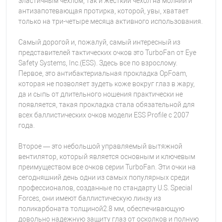
эластичным чехлом, так и жесткий чехол на молнии и
антизапотевающая протирка, которой, увы, хватает
только на три-четыре месяца активного использования.
Самый дорогой и, пожалуй, самый интересный из
представителей тактических очков это TurboFan от Eye
Safety Systems, Inc.(ESS). Здесь все по взрослому.
Первое, это антибактериальная прокладка OpFoam,
которая не позволяет зудеть коже вокруг глаз в жару,
да и сыпь от длительного ношения практически не
появляется, такая прокладка стала обязательной для
всех баллистических очков модели ESS Profile с 2007
года.
Второе — это небольшой управляемый вытяжной
вентилятор, который является основным и ключевым
преимуществом все очков серии TurboFan. Эти очки на
сегодняшний день одни из самых популярных среди
профессионалов, созданные по стандарту U.S. Special
Forces, они имеют баллистическую линзу из
поликарбоната толщиной2.8 мм, обеспечивающую
довольно надежную защиту глаз от осколков и полную