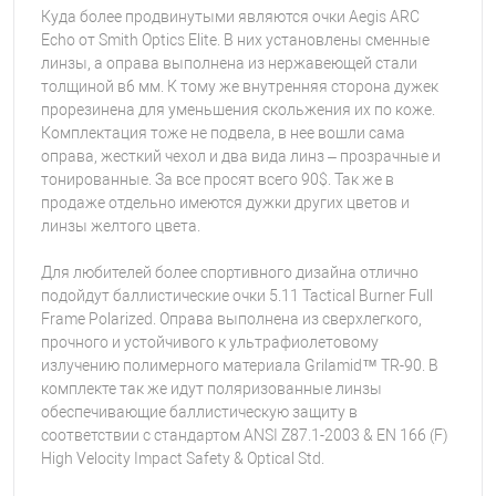
Куда более продвинутыми являются очки Aegis ARC
Echo от Smith Optics Elite. В них установлены сменные
линзы, а оправа выполнена из нержавеющей стали
толщиной в6 мм. К тому же внутренняя сторона дужек
прорезинена для уменьшения скольжения их по коже.
Комплектация тоже не подвела, в нее вошли сама
оправа, жесткий чехол и два вида линз – прозрачные и
тонированные. За все просят всего 90$. Так же в
продаже отдельно имеются дужки других цветов и
линзы желтого цвета.
Для любителей более спортивного дизайна отлично
подойдут баллистические очки 5.11 Tactical Burner Full
Frame Polarized. Оправа выполнена из сверхлегкого,
прочного и устойчивого к ультрафиолетовому
излучению полимерного материала Grilamid™ TR-90. В
комплекте так же идут поляризованные линзы
обеспечивающие баллистическую защиту в
соответствии с стандартом ANSI Z87.1-2003 & EN 166 (F)
High Velocity Impact Safety & Optical Std.