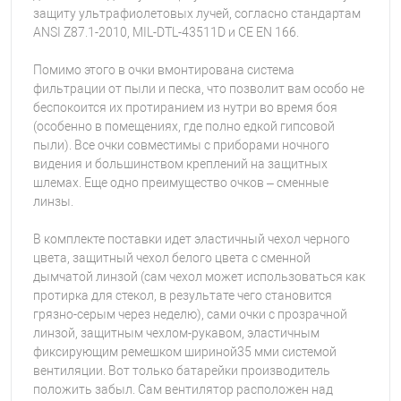
защиту ультрафиолетовых лучей, согласно стандартам
ANSI Z87.1-2010, MIL-DTL-43511D и CE EN 166.
Помимо этого в очки вмонтирована система
фильтрации от пыли и песка, что позволит вам особо не
беспокоится их протиранием из нутри во время боя
(особенно в помещениях, где полно едкой гипсовой
пыли). Все очки совместимы с приборами ночного
видения и большинством креплений на защитных
шлемах. Еще одно преимущество очков – сменные
линзы.
В комплекте поставки идет эластичный чехол черного
цвета, защитный чехол белого цвета с сменной
дымчатой линзой (сам чехол может использоваться как
протирка для стекол, в результате чего становится
грязно-серым через неделю), сами очки с прозрачной
линзой, защитным чехлом-рукавом, эластичным
фиксирующим ремешком шириной35 мми системой
вентиляции. Вот только батарейки производитель
положить забыл. Сам вентилятор расположен над