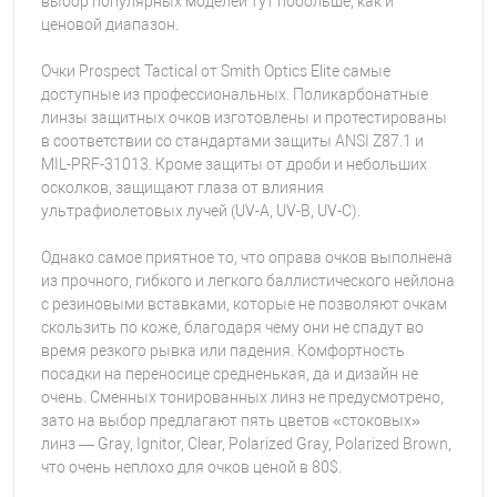
выбор популярных моделей тут побольше, как и
ценовой диапазон.
Очки Prospect Tactical от Smith Optics Elite самые
доступные из профессиональных. Поликарбонатные
линзы защитных очков изготовлены и протестированы
в соответствии со стандартами защиты ANSI Z87.1 и
MIL-PRF-31013. Кроме защиты от дроби и небольших
осколков, защищают глаза от влияния
ультрафиолетовых лучей (UV-A, UV-B, UV-C).
Однако самое приятное то, что оправа очков выполнена
из прочного, гибкого и легкого баллистического нейлона
с резиновыми вставками, которые не позволяют очкам
скользить по коже, благодаря чему они не спадут во
время резкого рывка или падения. Комфортность
посадки на переносице средненькая, да и дизайн не
очень. Сменных тонированных линз не предусмотрено,
зато на выбор предлагают пять цветов «стоковых»
линз — Gray, Ignitor, Clear, Polarized Gray, Polarized Brown,
что очень неплохо для очков ценой в 80$.