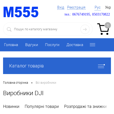
Вхід
Реєстрація
Рус
Укр
тел.: 0676749195, 0503170822
0
Головна
Відгуки
Послуги
Доставка
Каталог товарів
•
Головна сторінка
Всі виробники
Виробники DJI
Новинки
Популярні товари
Розпродажі та знижки