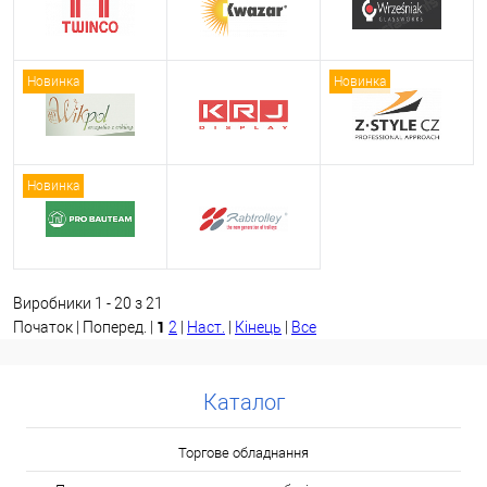
Новинка
Новинка
Новинка
Виробники 1 - 20 з 21
1
Початок | Поперед. |
2
|
Наст.
|
Кінець
|
Все
Каталог
Торгове обладнання