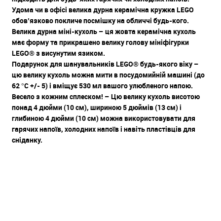
Удома чи в офісі велика дурна керамічна кружка LEGO
обов’язково покличе посмішку на обличчі будь-кого.
Велика дурна міні-кухоль – ця жовта керамічна кухоль
має форму та прикрашено велику голову мініфігурки
LEGO® з висунутим язиком.
Подарунок для шанувальників LEGO® будь-якого віку –
цю велику кухоль можна мити в посудомийній машині (до
62 °C +/- 5) і вміщує 530 мл вашого улюбленого напою.
Весело з кожним сплеском! – Цю велику кухоль висотою
понад 4 дюйми (10 см), шириною 5 дюймів (13 см) і
глибиною 4 дюйми (10 см) можна використовувати для
гарячих напоїв, холодних напоїв і навіть пластівців для
сніданку.