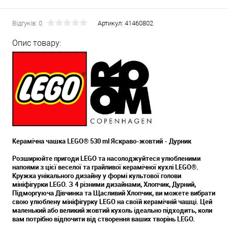
Відгуків: 0
Артикул:
41460802
Опис товару:
Керамічна чашка LEGO® 530 ml Яскраво-жовтий - Дурник
Розширюйте пригоди LEGO та насолоджуйтеся улюбленими
напоями з цієї веселої та грайливої керамічної кухлі LEGO®.
Кружка унікального дизайну у формі культової голови
мініфігурки LEGO. З 4 різними дизайнами, Хлопчик, Дурний,
Підморгуюча Дівчинка та Щасливий Хлопчик, ви можете вибрати
свою улюблену мініфігурку LEGO на своїй керамічній чашці. Цей
маленький або великий жовтий кухоль ідеально підходить, коли
вам потрібно відпочити від створення ваших творінь LEGO.