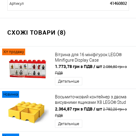
41460802
Артикул
СХОЖІ ТОВАРИ (8)
Хіт продажу
Вітрина для 16 мініфігурок LEGO®
Minifigure Display Case
1.773,78 грн з ПДВ
/ шт
2.086,80 грн з
ПДВ
Детальніше
Новинка
Восьмиточковий контейнер з двома
висувними ящиками Х8 LEGO® Stud
Brick Drawer
2.364,87 грн з ПДВ
/ шт
2.782,20 грн з
ПДВ
Детальніше