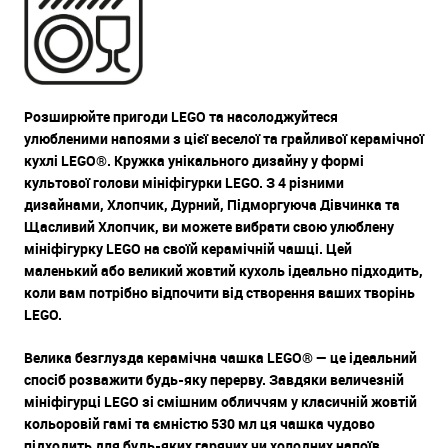
Розширюйте пригоди LEGO та насолоджуйтеся
улюбленими напоями з цієї веселої та грайливої керамічної
кухлі LEGO®. Кружка унікального дизайну у формі
культової голови мініфігурки LEGO. З 4 різними
дизайнами, Хлопчик, Дурний, Підморгуюча Дівчинка та
Щасливий Хлопчик, ви можете вибрати свою улюблену
мініфігурку LEGO на своїй керамічній чашці. Цей
маленький або великий жовтий кухоль ідеально підходить,
коли вам потрібно відпочити від створення ваших творінь
LEGO.
Велика безглузда керамічна чашка LEGO® — це ідеальний
спосіб розважити будь-яку перерву. Завдяки величезній
мініфігурці LEGO зі смішним обличчям у класичній жовтій
кольоровій гамі та ємністю 530 мл ця чашка чудово
підходить для будь-яких гарячих чи холодних напоїв.