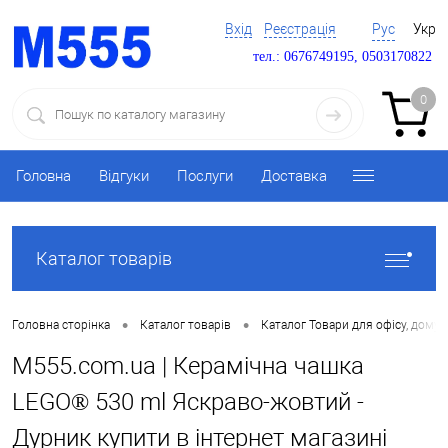
Вхід
Реєстрація
Рус
Укр
тел.: 0676749195, 0503170822
0
Головна
Відгуки
Послуги
Доставка
Каталог товарів
•
•
Головна сторінка
Каталог товарів
Каталог Товари для офісу, дому 
M555.com.ua | Керамічна чашка
LEGO® 530 ml Яскраво-жовтий -
Дурник купити в інтернет магазині