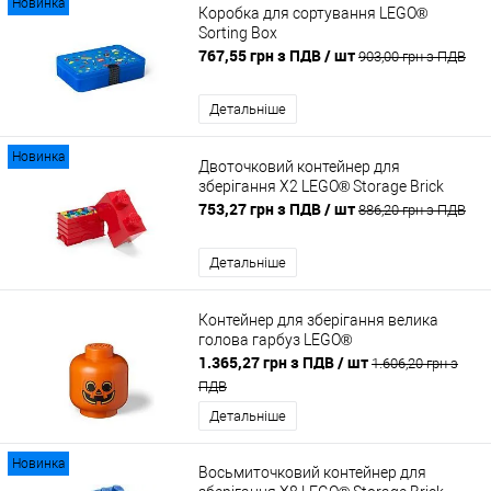
Новинка
Коробка для сортування LEGO®
Sorting Box
767,55 грн з ПДВ
/ шт
903,00 грн з ПДВ
Детальніше
Новинка
Двоточковий контейнер для
зберігання Х2 LEGO® Storage Brick
753,27 грн з ПДВ
/ шт
886,20 грн з ПДВ
Детальніше
Контейнер для зберігання велика
голова гарбуз LEGO®
1.365,27 грн з ПДВ
/ шт
1.606,20 грн з
ПДВ
Детальніше
Новинка
Восьмиточковий контейнер для