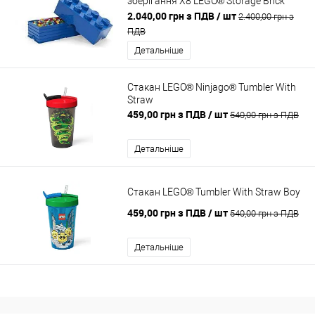
зберігання Х8 LEGO® Storage Brick
BLUE
2.040,00 грн з ПДВ
/ шт
2.400,00 грн з
ПДВ
Детальніше
Стакан LEGO® Ninjago® Tumbler With
Straw
459,00 грн з ПДВ
/ шт
540,00 грн з ПДВ
Детальніше
Стакан LEGO® Tumbler With Straw Boy
459,00 грн з ПДВ
/ шт
540,00 грн з ПДВ
Детальніше