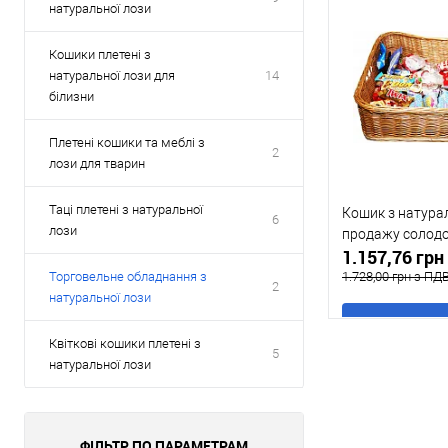
натуральної лози
Кошики плетені з
натуральної лози для
14
білизни
Плетені кошики та меблі з
2
лози для тварин
Таці плетені з натуральної
Кошик з натура
6
лози
продажу солодощ
1.157,76 гр
1.728,00 грн з ПД
Торговельне обладнання з
2
натуральної лози
В
Квіткові кошики плетені з
5
натуральної лози
Купити в 1 клі
У обране
ФІЛЬТР ПО ПАРАМЕТРАМ