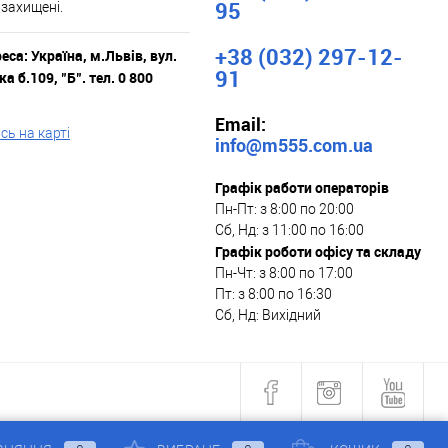
95
 захищені.
+38 (032) 297-12-
са: Україна, м.Львів, вул.
91
а б.109, "Б". тел. 0 800
Email:
ь на карті
info@m555.com.ua
Графік работи операторів
Пн-Пт: з 8:00 по 20:00
Сб, Нд: з 11:00 по 16:00
Графік роботи офісу та складу
Пн-Чт: з 8:00 по 17:00
Пт: з 8:00 по 16:30
Сб, Нд: Вихідний