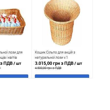
льної лози для
Кошик Сільпо для акцій з
ів і квітів
натуральної лози v.1
н з ПДВ
3.015,00 грн з ПДВ
/ шт
/ шт
В
4.500,00 грн з ПДВ
 кошик
В кошик
к
До
Купити в 1 клік
До
порівняння
порівняння
В наявності
У обране
В наявності