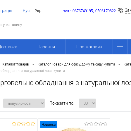
За
трація
Рус
Укр
тел.: 0676749195, 0503170822
Доставка
Гарантія
Про магазин
•
•
Каталог товарів
Каталог Товари для офісу, дому та саду купити
Ката
 обладнання з натуральної лози купити
рговельне обладнання з натуральної ло
Показати по:
Новинка