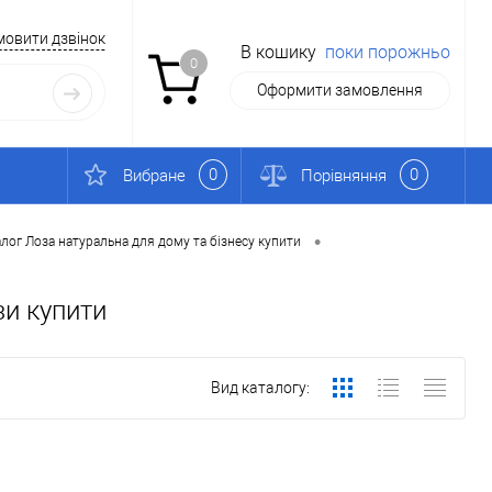
мовити дзвінок
В кошику
поки порожньо
0
Оформити замовлення
0
0
Вибране
Порівняння
•
лог Лоза натуральна для дому та бізнесу купити
зи купити
Вид каталогу: