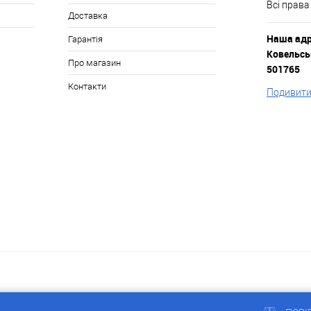
Всі права
Доставка
Наша адре
Гарантія
Ковельськ
Про магазин
501765
Контакти
Подивитис