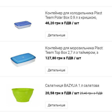
Контейнер для холодильника Plast
Team Polar Box 0.9 л з кришкою,
харчовий
46,20 грн з ПДВ
/ шт
Детальніше
Контейнер для морозильника Plast
Team Top Box 2,7 л з таймером, з
кришкою, харчовий
127,80 грн з ПДВ
/ шт
Детальніше
Салатниця BAZYLIA 1 л салатова
20,58 грн з ПДВ
/ шт
29,40 грн з ПДВ
Детальніше