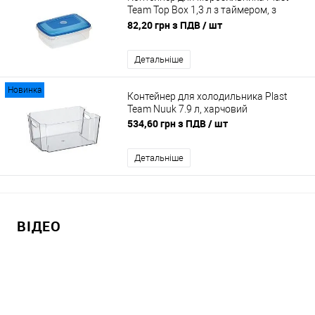
Team Top Box 1,3 л з таймером, з
кришкою, харчовий
82,20 грн з ПДВ
/ шт
Детальніше
Новинка
Контейнер для холодильника Plast
Team Nuuk 7.9 л, харчовий
534,60 грн з ПДВ
/ шт
Детальніше
ВІДЕО