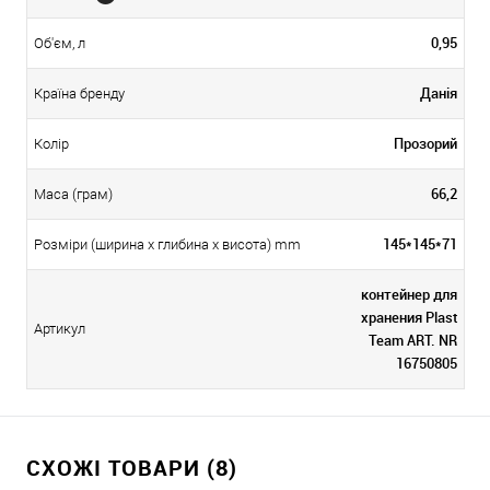
0,95
Об'єм, л
Данія
Країна бренду
Прозорий
Колір
66,2
Маса (грам)
145*145*71
Розміри (ширина х глибина х висота) mm
контейнер для
хранения Plast
Артикул
Team ART. NR
16750805
СХОЖІ ТОВАРИ (8)