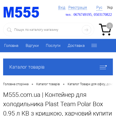
Вхід
Реєстрація
Рус
Укр
тел.: 0676749195, 0503170822
0
Головна
Відгуки
Послуги
Доставка
Каталог товарів
•
•
Головна сторінка
Каталог товарів
Каталог Товари для офісу, дому 
M555.com.ua | Контейнер для
холодильника Plast Team Polar Box
0.95 л КВ з кришкою, харчовий купити