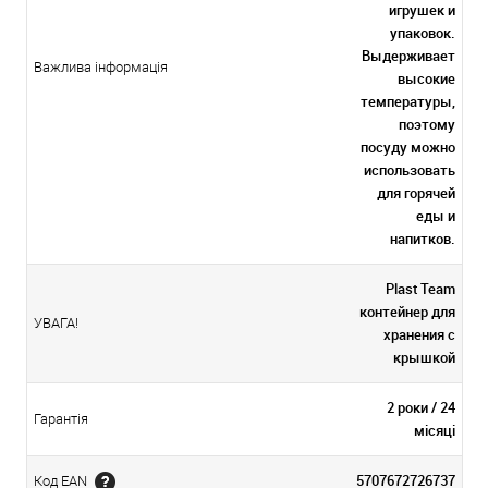
игрушек и
упаковок.
Выдерживает
Важлива інформація
высокие
температуры,
поэтому
посуду можно
использовать
для горячей
еды и
напитков.
Plast Team
контейнер для
УВАГА!
хранения с
крышкой
2 роки / 24
Гарантія
місяці
5707672726737
Код EAN