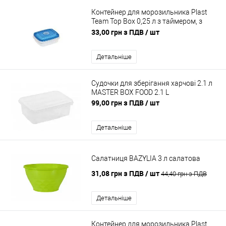
Контейнер для морозильника Plast
Team Top Box 0,25 л з таймером, з
кришкою, харчовий
33,00 грн з ПДВ
/ шт
Детальніше
Судочки для зберігання харчові 2.1 л
MASTER BOX FOOD 2.1 L
99,00 грн з ПДВ
/ шт
Детальніше
Салатниця BAZYLIA 3 л салатова
31,08 грн з ПДВ
/ шт
44,40 грн з ПДВ
Детальніше
Контейнер для морозильника Plast