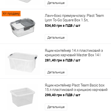
Детальніше
Хіт продажу
Ланч-бокс преміум-класу. Plast Team
Lyon To-Go Square Box 1.5л,
квадратний
534,60 грн з ПДВ
/ шт
Детальніше
Ящик-контейнер 14 л пластиковий з
кришкою харчовий Master Box 14 l
281,40 грн з ПДВ
/ шт
Детальніше
Ящик-контейнер Plast Team Basic box
15 л пластиковий з кришкою харчовий
299,40 грн з ПДВ
/ шт
Детальніше