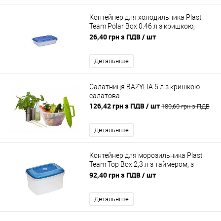
Контейнер для холодильника Plast
Team Polar Box 0.46 л з кришкою,
харчовий
26,40 грн з ПДВ
/ шт
Детальніше
Салатниця BAZYLIA 5 л з кришкою
салатова
126,42 грн з ПДВ
/ шт
180,60 грн з ПДВ
Детальніше
Контейнер для морозильника Plast
Team Top Box 2,3 л з таймером, з
кришкою, харчовий
92,40 грн з ПДВ
/ шт
Детальніше