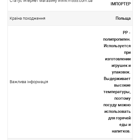
Статус інтернет магазину www.m555.com.ua
ІМПОРТЕР
Польща
Країна походження
PP -
полипропилен.
Используется
при
изготовлении
игрушек и
упаковок.
Выдерживает
Важлива інформація
высокие
температуры,
поэтому
посуду можно
использовать
для горячей
еды и
напитков.