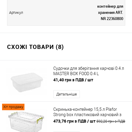
контейнер для
хранения ART.
Артикул
NR 22360800
СХОЖІ ТОВАРИ (8)
Судочки для зберігання харчові 0.4 л
MASTER BOX FOOD 0.4 L
41,40 грн з ПДВ
/ шт
Детальніше
Хіт продажу
Скринька-контейнер 15,5 л Plafor
Strong box пластиковий харчовий з
кришкою
473,76 грн з ПДВ
/ шт
592,20 грн з ПДВ