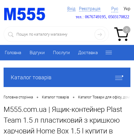
Вхід
Реєстрація
Рус
Укр
тел.: 0676749195, 0503170822
0
Головна
Відгуки
Послуги
Доставка
Каталог товарів
•
•
Головна сторінка
Каталог товарів
Каталог Товари для офісу, дому 
M555.com.ua | Ящик-контейнер Plast
Team 1.5 л пластиковий з кришкою
харчовий Home Box 1.5 l купити в