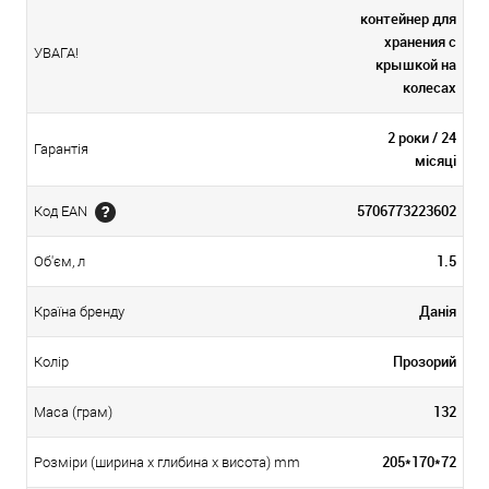
контейнер для
хранения с
УВАГА!
крышкой на
колесах
2 роки / 24
Гарантія
місяці
5706773223602
Код EAN
1.5
Об'єм, л
Данія
Країна бренду
Прозорий
Колір
132
Маса (грам)
205*170*72
Розміри (ширина х глибина х висота) mm