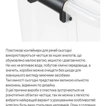
Пластикові контейнери для речей сьогодні
використовуються частіше за інших аналогів, що
обумовлено малою вагою, міцністю і довговічністю.
На них не впливає вода, побутові хімічні середовища, а
значить, коробки можна очищати без шкоди для
зовнішнього вигляду миючими засобами.
Такі ємності сьогодні представлені великою кількістю
виконань, відмінних по дизайну.
З цієї причини вироби з пластика зустрічаються на
різнотипних об'єктах частіше, так як можна з легкістю
вибрати найкращий варіант з урахуванням особливостей
інтер'єру будь-яких стильових напрямків. Один з головних