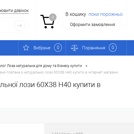
мовити дзвінок
В кошику
поки порожньо
0
Оформити замовлення
0
0
Вибране
Порівняння
•
лог Лоза натуральна для дому та бізнесу купити
зни плетена з натуральної лози 60X38 H40 купити в інтернет магазині
льної лози 60X38 H40 купити в