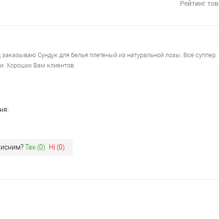
Рейтинг тов
 заказываю Сундук для белья плетеный из натуральной лозы. Все суппер.
и. Хороших Вам клиентов.
ня:
орисним?
Так (
0
)
Ні (
0
)