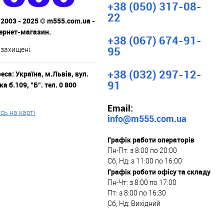
+38 (050) 317-08-
22
 2003 - 2025 © m555.com.ua -
тернет-магазин.
+38 (067) 674-91-
95
 захищені.
+38 (032) 297-12-
са: Україна, м.Львів, вул.
91
а б.109, "Б". тел. 0 800
Email:
ь на карті
info@m555.com.ua
Графік работи операторів
Пн-Пт: з 8:00 по 20:00
Сб, Нд: з 11:00 по 16:00
Графік роботи офісу та складу
Пн-Чт: з 8:00 по 17:00
Пт: з 8:00 по 16:30
Сб, Нд: Вихідний