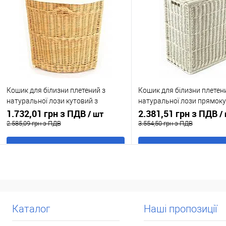
порівняння
порівня
У обране
В наявності
У обране
В н
Кошик для білизни плетений з
Кошик для білизни плетен
натуральної лози кутовий з
натуральної лози прямок
тканиною 44x42 h 57
1.732,01 грн з ПДВ
вибілений 46x34 h 60
2.381,51 грн з ПДВ
/ шт
/
2.585,09 грн з ПДВ
3.554,50 грн з ПДВ
В кошик
В кошик
Купити в 1 клік
До
Купити в 1 клік
До
порівняння
порівня
У обране
В наявності
У обране
В н
Каталог
Наші пропозиції