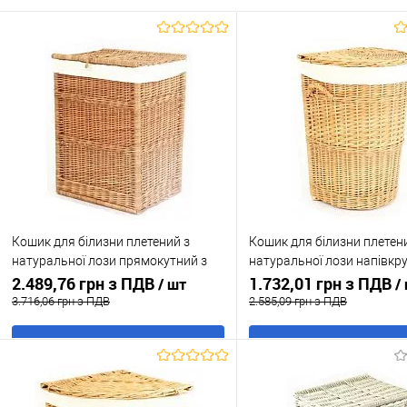
Кошик для білизни плетений з
Кошик для білизни плетен
натуральної лози прямокутний з
натуральної лози напівкру
тканиною 46x34 h 60
2.489,76 грн з ПДВ
тканиною 46x39 h 55
1.732,01 грн з ПДВ
/ шт
/
3.716,06 грн з ПДВ
2.585,09 грн з ПДВ
В кошик
В кошик
Купити в 1 клік
До
Купити в 1 клік
До