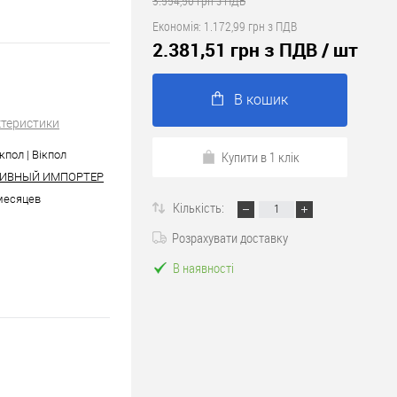
3.554,50 грн з ПДВ
Економія:
1.172,99 грн з ПДВ
2.381,51 грн з ПДВ
/ шт
В кошик
ктеристики
икпол | Вікпол
Купити в 1 клік
ИВНЫЙ ИМПОРТЕР
 месяцев
Кількість:
Розрахувати доставку
В наявності