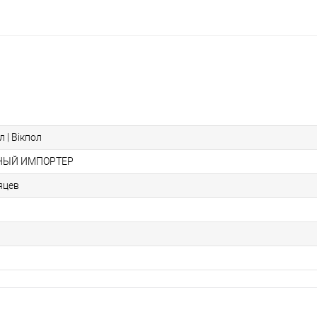
л | Вікпол
НЫЙ ИМПОРТЕР
сяцев