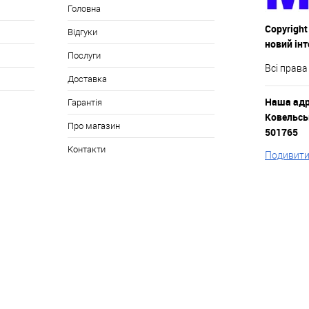
Головна
Copyright
Відгуки
новий ін
Послуги
Всі права
Доставка
Наша адре
Гарантія
Ковельськ
Про магазин
501765
Контакти
Подивитис