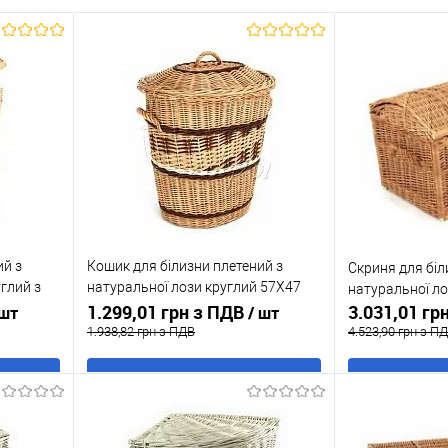
ий з
Кошик для білизни плетений з
Скриня для біл
глий з
натуральної лози круглий 57X47
натуральної л
H57
1.299,01 грн з ПДВ
3.031,01 гр
 шт
/ шт
1.938,82 грн з ПДВ
4.523,90 грн з П
В кошик
Купити в 1 клік
До
Купити в 1 кл