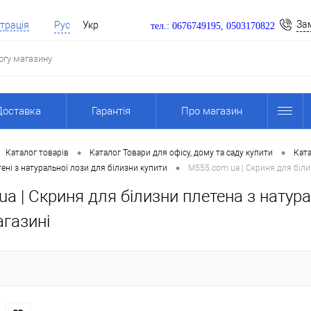
За
трація
Рус
Укр
тел.: 0676749195, 0503170822
Доставка
Гарантія
Про магазин
•
•
Каталог товарів
Каталог Товари для офісу, дому та саду купити
Ката
•
ені з натуральної лози для білизни купити
M555.com.ua | Скриня для біли
a | Скриня для білизни плетена з натура
агазині