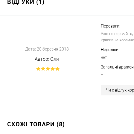
ВІДГУКИ (1)
Переваги:
Уже не первый год
красивые корзинк
Дата:
20 березня 2018
Недоліки:
нет
Автор:
Оля
Загальні вражен
+
Чи є відгук к
СХОЖІ ТОВАРИ (8)