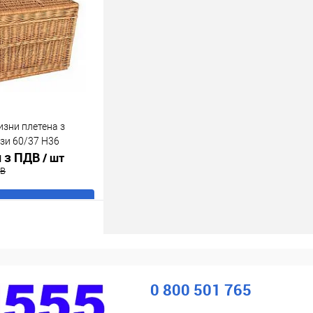
порівняння
В наявності
изни плетена з
зи 60/37 H36
н з ПДВ
/ шт
ДВ
В кошик
ік
До
порівняння
В наявності
0 800 501 765