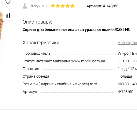
Відгуків: 1
Артикул:
4-148/60
Опис товару:
Скриня для білизни плетена з натуральної лози 60X38 H40
Характеристики:
Все хара
Производитель
Wikpol | В
Статус интернет магазина www.m555.com.ua
ЭКСКЛЮЗ
Гарантия
1 год / 12
Страна бренда
Польша
Розміри (ширина х глибина х висота) mm
60X38 H40
Артикул
4-148/60