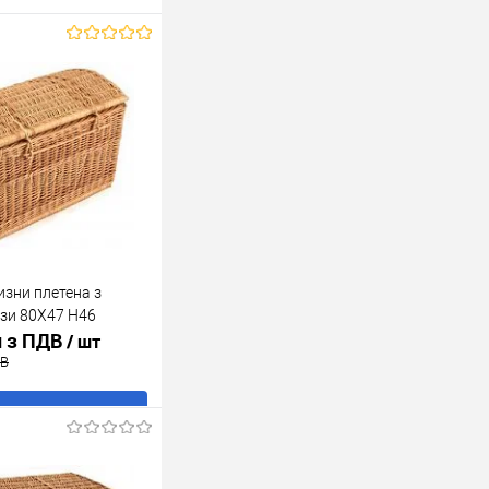
изни плетена з
ози 80X47 H46
н з ПДВ
/ шт
ДВ
В кошик
ік
До