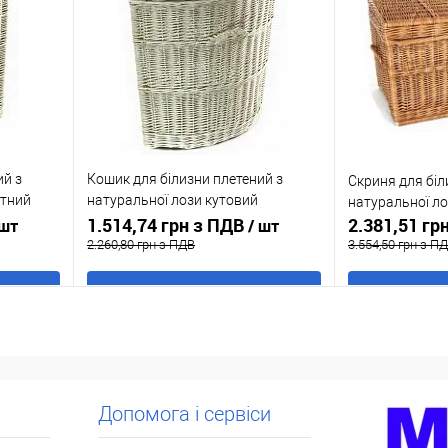
ння
порівняння
аявності
У обране
В наявності
У обране
ий з
Кошик для білизни плетений з
Скриня для біл
утний
натуральної лози кутовий
натуральної ло
вибілений 44x42 h 57
1.514,74 грн з ПДВ
2.381,51 гр
 шт
/ шт
2.260,80 грн з ПДВ
3.554,50 грн з П
В кошик
Купити в 1 клік
До
Купити в 1 кл
ння
порівняння
аявності
У обране
В наявності
У обране
Допомога і сервіси