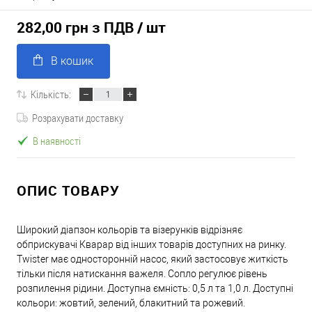
282,00 грн з ПДВ
/ шт
В кошик
Кількість:
Розрахувати доставку
В наявності
ОПИС ТОВАРУ
Широкий діапзон кольорів та візерунків відрізняє
обприскувачі Кварар від інших товарів доступних на ринку.
Twister має односторонній насос, який застосовує житкість
тільки після натискання важеля. Сопло регулює рівень
розпилення рідини. Доступна ємність: 0,5 л та 1,0 л. Доступні
кольори: жовтий, зелений, блакитний та рожевий.