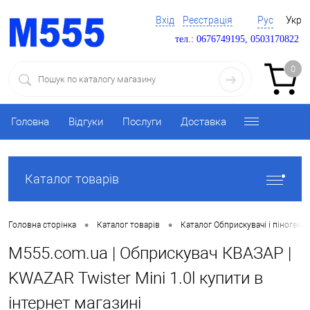
Вхід
Реєстрація
Рус
Укр
тел.: 0676749195, 0503170822
0
Головна
Відгуки
Послуги
Доставка
Каталог товарів
•
•
Головна сторінка
Каталог товарів
Каталог Обприскувачі і піногене
M555.com.ua | Обприскувач КВАЗАР |
KWAZAR Twister Mini 1.0l купити в
інтернет магазині