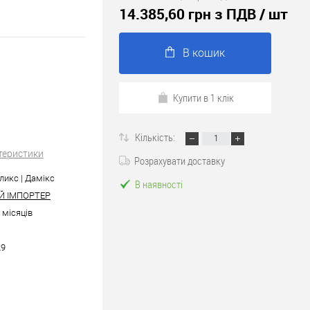
14.385,60 грн з ПДВ
/ шт
В кошик
Купити в 1 клік
Кількість:
теристики
Розрахувати доставку
ликс | Дамікс
В наявності
Й ІМПОРТЕР
6 місяців
29