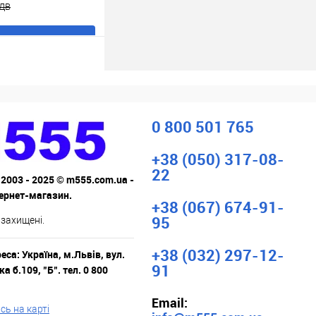
ПДВ
В кошик
ік
До
порівняння
В наявності
0 800 501 765
+38 (050) 317-08-
22
 2003 - 2025 © m555.com.ua -
тернет-магазин.
+38 (067) 674-91-
95
 захищені.
+38 (032) 297-12-
са: Україна, м.Львів, вул.
91
а б.109, "Б". тел. 0 800
Email:
ь на карті