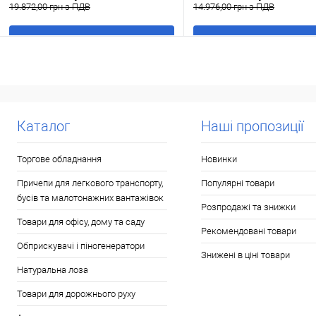
19.872,00 грн з ПДВ
14.976,00 грн з ПДВ
В кошик
В кошик
Купити в 1 клік
До
Купити в 1 клік
До
порівняння
порівня
У обране
В наявності
У обране
В н
Каталог
Наші пропозиції
Торгове обладнання
Новинки
Причепи для легкового транспорту,
Популярні товари
бусів та малотонажних вантажівок
Розпродажі та знижки
Товари для офісу, дому та саду
Рекомендовані товари
Обприскувачі і піногенератори
Знижені в ціні товари
Натуральна лоза
Товари для дорожнього руху