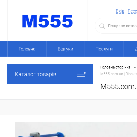
Вхід
Реєс
Головна
Відгуки
Послуги
•
Головна сторінка
Каталог товарів
M555.com.ua | Візок 
M555.com.u