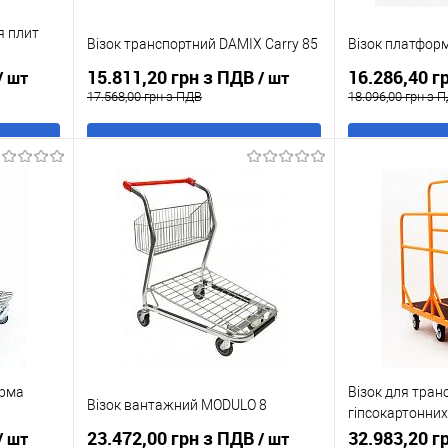
я плит
Візок транспортний DAMIX Carry 85
Візок платформ
15.811,20 грн з ПДВ
16.286,40 г
/ шт
/ шт
17.568,00 грн з ПДВ
18.096,00 грн з 
В кошик
Купити в 1 клік
До
Купити в 1 кл
ння
порівняння
аявності
У обране
В наявності
У обране
орма
Візок для тра
Візок вантажний MODULO 8
гіпсокартонних
23.472,00 грн з ПДВ
CARRY WP3
32.983,20 г
/ шт
/ шт