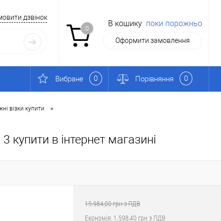
мовити дзвінок
В кошику
поки порожньо
0
Оформити замовлення
0
0
Вибране
Порівняння
•
жні візки купити
3 купити в інтернет магазині
15.984,00 грн з ПДВ
Економія:
1.598,40 грн з ПДВ