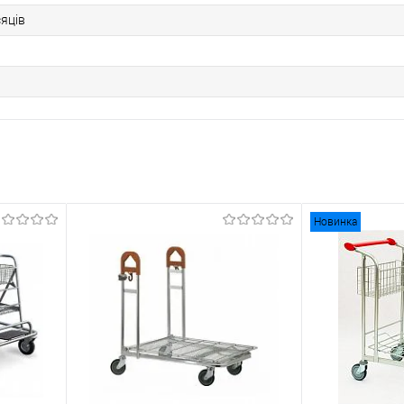
сяців
Новинка