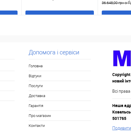
36.648,00 грн з 
В кошик
Купити в 1 клік
До
Купити в 1 кл
ння
порівняння
аявності
У обране
В наявності
У обране
Допомога і сервіси
Головна
Copyright
Відгуки
новий ін
Послуги
Всі права
Доставка
Наша адре
Гарантія
Ковельськ
Про магазин
501765
Контакти
Подивитис