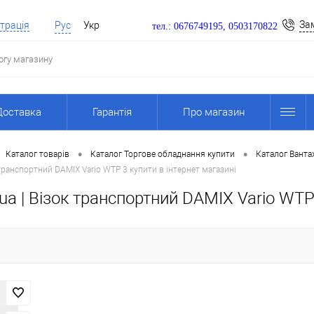
За
трація
Рус
Укр
тел.: 0676749195, 0503170822
Доставка
Гарантія
Про магазин
•
•
Каталог товарів
Каталог Торгове обладнання купити
Каталог Ванта
транспортний DAMIX Vario WTP 3 купити в інтернет магазині
a | Візок транспортний DAMIX Vario WTP 