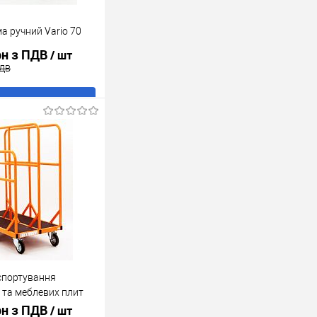
а ручний Vario 70
рн з ПДВ
/ шт
ПДВ
В кошик
ік
До
порівняння
В наявності
нспортування
 та меблевих плит
рн з ПДВ
/ шт