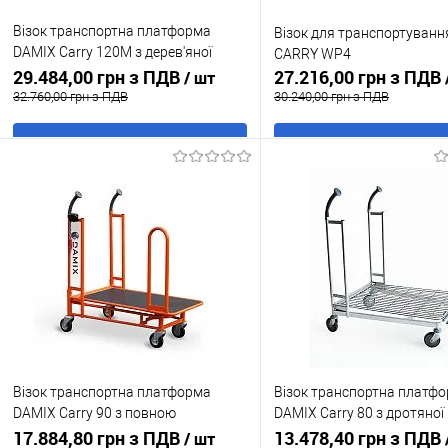
Візок транспортна платформа
Візок для транспортуванн
DAMIX Carry 120M з дерев'яної
CARRY WP4
платформою, з кошиком, без
29.484,00 грн з ПДВ
27.216,00 грн з ПДВ
/ шт
підставки для нотаток
32.760,00 грн з ПДВ
30.240,00 грн з ПДВ
В кошик
В кошик
Купити в 1 клік
До
Купити в 1 клік
До
порівняння
порівня
У обране
В наявності
У обране
В н
Візок транспортна платформа
Візок транспортна платф
DAMIX Carry 90 з повною
DAMIX Carry 80 з дротяної
платформою
17.884,80 грн з ПДВ
платформою
13.478,40 грн з ПДВ
/ шт