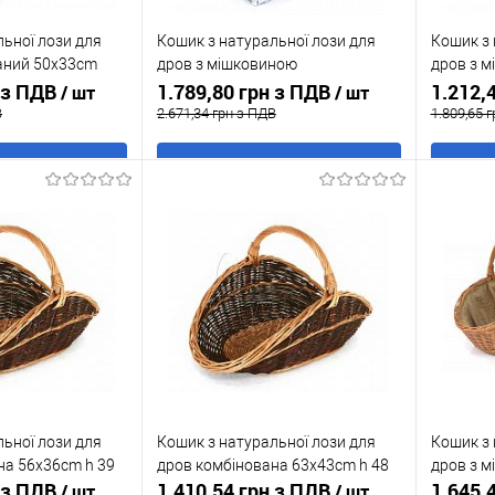
льної лози для
Кошик з натуральної лози для
Кошик з 
аний 50x33cm
дров з мішковиною
дров з 
н з ПДВ
пофарбований 45x30cm h30 /
1.789,80 грн з ПДВ
пофарбо
1.212,
/ шт
/ шт
42cm
40cm
В
2.671,34 грн з ПДВ
1.809,65 
 кошик
В кошик
к
До
Купити в 1 клік
До
Купити
порівняння
порівняння
Під
У обране
Під
У обр
замовлення
замовлення
льної лози для
Кошик з натуральної лози для
Кошик з 
на 56x36cm h 39
дров комбінована 63x43cm h 48
дров з м
н з ПДВ
1.410,54 грн з ПДВ
1.645,
/ шт
/ шт