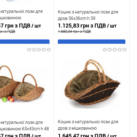
натуральної лози для
Кошик з натуральної лози для
мішковиною
дров 56x36cm h 39
ваний 50x33cm h25 /
47 грн з ПДВ
1.125,83 грн з ПДВ
/ шт
/ шт
грн з ПДВ
1.680,34 грн з ПДВ
В кошик
В кошик
 в 1 клік
До
Купити в 1 клік
До
порівняння
порівняння
ане
Під
У обране
В наявності
замовлення
Кошик з натуральної лози для
натуральної лози для
дров з мішковиною
ішковиною 63x43cm h 48
47 грн з ПДВ
комбінований 63x43cm h 48
1.645,47 грн з ПДВ
/ шт
/ шт