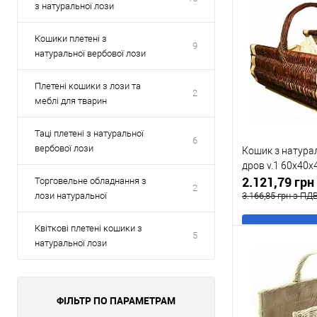
з натуральної лози
Кошики плетені з
9
натуральної вербової лози
Плетені кошики з лози та
2
меблі для тварин
Таці плетені з натуральної
6
вербової лози
Кошик з натура
дров v.1 60x40x
2.121,79 гр
Торговельне обладнання з
2
3.166,85 грн з ПД
лози натуральної
Квіткові плетені кошики з
В
5
натуральної лози
Купити в 1 клі
ФІЛЬТР ПО ПАРАМЕТРАМ
У обране