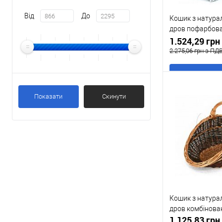
Від
До
Кошик з натура
дров пофарбов
h25 / 40cm
1.524,29 гр
2.275,06 грн з ПД
В
Показати
Скинути
Купити в 1 клі
У обране
Кошик з натура
дров комбінова
1.125,83 гр