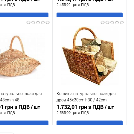
грн з ПДВ
2.455,92 грн з ПДВ
В кошик
В кошик
 в 1 клік
До
Купити в 1 клік
До
порівняння
порівняння
ане
В наявності
У обране
В наявності
натуральної лози для
Кошик з натуральної лози для
43cm h 48
дров 45x30cm h30 / 42cm
01 грн з ПДВ
1.732,01 грн з ПДВ
/ шт
/ шт
грн з ПДВ
2.585,09 грн з ПДВ
В кошик
В кошик