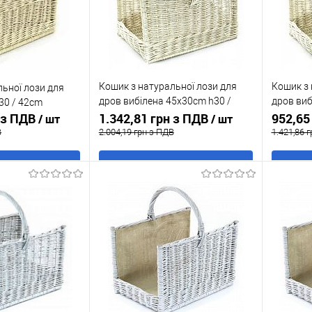
замовлення
Кошик з натуральної лози для
Кошик з 
льної лози для
дров вибілена 45x30cm h30 /
дров виб
30 / 42cm
н з ПДВ
42cm
1.342,81 грн з ПДВ
40cm
952,65
/ шт
/ шт
В
2.004,19 грн з ПДВ
1.421,86 
 кошик
В кошик
к
До
Купити в 1 клік
До
Купити
порівняння
порівняння
В наявності
У обране
В наявності
У обр