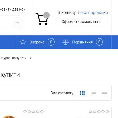
мовити дзвінок
В кошику
поки порожньо
0
Оформити замовлення
0
0
Вибране
Порівняння
•
натуральна купити
 купити
Вид каталогу: