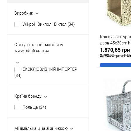
Виробник
Wikpol | Викпол | Вікпол
(34)
Кошик з натура
дров 45x30cm h
Статус інтернет магазину
1.870,65 гр
www.m555.com.ua
2.792,02 грн з ПД
ЕКСКЛЮЗИВНИЙ ІМПОРТЕР
В
(34)
Купити в 1 клі
Країна бренду
У обране
Польща
(34)
Мінімальна ціна зі знижкою