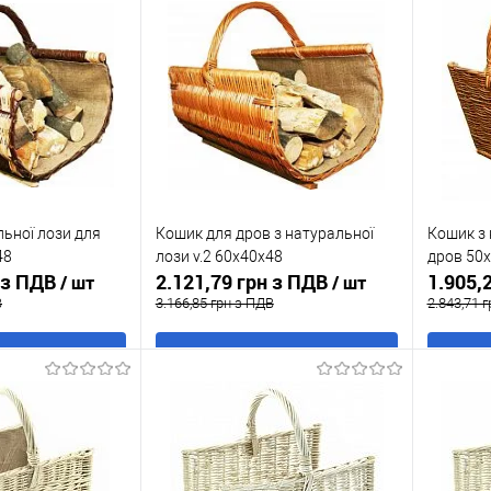
льної лози для
Кошик для дров з натуральної
Кошик з 
48
лози v.2 60x40x48
дров 50x
н з ПДВ
2.121,79 грн з ПДВ
1.905,
/ шт
/ шт
В
3.166,85 грн з ПДВ
2.843,71 
 кошик
В кошик
к
До
Купити в 1 клік
До
Купити
порівняння
порівняння
Під
У обране
В наявності
У обр