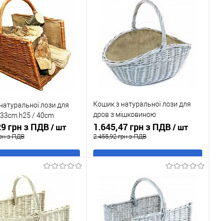
Кошик з натуральної лози для
натуральної лози для
дров з мішковиною
33cm h25 / 40cm
29 грн з ПДВ
пофарбований 56x36cm h 39
1.645,47 грн з ПДВ
/ шт
/ шт
грн з ПДВ
2.455,92 грн з ПДВ
В кошик
В кошик
 в 1 клік
До
Купити в 1 клік
До
порівняння
порівняння
ане
В наявності
У обране
В наявності