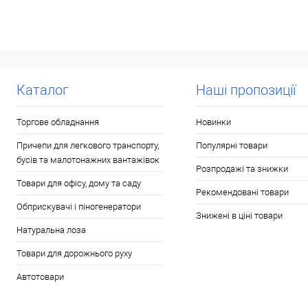
Купити в 1 клі
У обране
Каталог
Наші пропозиції
Торгове обладнання
Новинки
Причепи для легкового транспорту,
Популярні товари
бусів та малотонажних вантажівок
Розпродажі та знижки
Товари для офісу, дому та саду
Рекомендовані товари
Обприскувачі і піногенератори
Знижені в ціні товари
Натуральна лоза
Товари для дорожнього руху
Автотовари