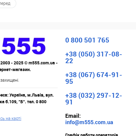
перед
 в 1 клік
До
Купити в 1 клік
До
порівняння
порівняння
ане
В наявності
У обране
Під
замовлення
0 800 501 765
+38 (050) 317-08-
22
 2003 - 2025 © m555.com.ua -
тернет-магазин.
+38 (067) 674-91-
95
 захищені.
+38 (032) 297-12-
са: Україна, м.Львів, вул.
91
а б.109, "Б". тел. 0 800
Email:
ь на карті
info@m555.com.ua
Графік работи операторів