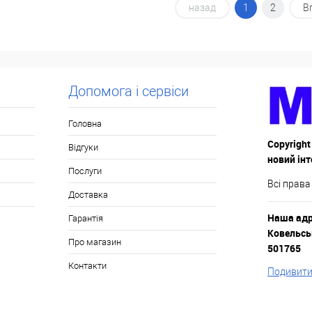
назад
1
2
В
к
До
Купити в 1 клік
До
Купити
порівняння
порівняння
В наявності
У обране
В наявності
У обр
Допомога і сервіси
Головна
Copyright
Відгуки
новий ін
Послуги
Всі права
Доставка
Наша адре
Гарантія
Ковельськ
Про магазин
501765
Контакти
Подивитис