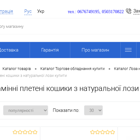
За
трація
Рус
Укр
тел.: 0676749195, 0503170822
Доставка
Гарантія
Про магазин
•
•
Каталог товарів
Каталог Торгове обладнання купити
Каталог Лоза 
ені кошики з натуральної лози купити
мінні плетені кошики з натуральної лози
Показати по: