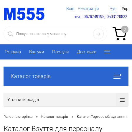
Вхід
Реєстрація
Рус
Укр
тел.: 0676749195, 0503170822
0
Головна
Відгуки
Послуги
Доставка
Каталог товарів
Уточнити розділ
•
•
Головна сторінка
Каталог товарів
Каталог Торгове обладнання ку
Каталог Взуття для персоналу