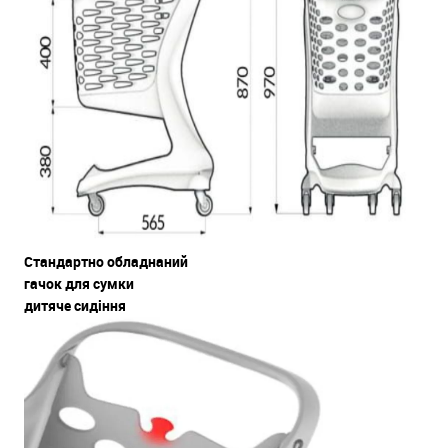
Стандартно обладнаний
гачок для сумки
дитяче сидіння