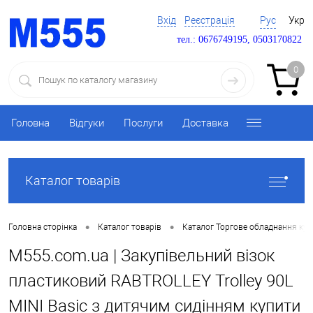
Вхід
Реєстрація
Рус
Укр
тел.: 0676749195, 0503170822
0
Головна
Відгуки
Послуги
Доставка
Каталог товарів
•
•
Головна сторінка
Каталог товарів
Каталог Торгове обладнання ку
M555.com.ua | Закупівельний візок
пластиковий RABTROLLEY Trolley 90L
MINI Basic з дитячим сидінням купити