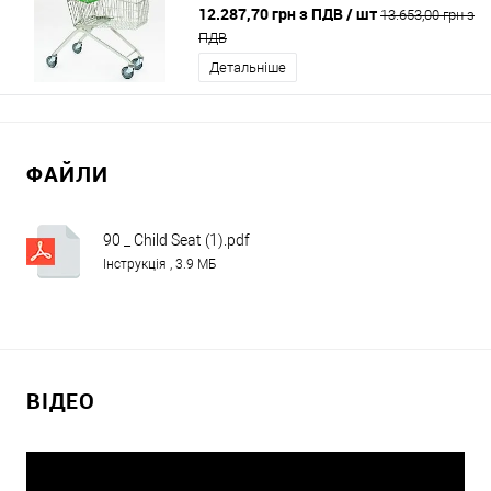
12.287,70 грн з ПДВ
/ шт
13.653,00 грн з
ПДВ
Детальніше
ФАЙЛИ
90 _ Child Seat (1).pdf
Інструкція , 3.9 МБ
ВІДЕО