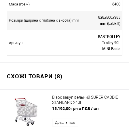
8400
Маса (грам)
828x500x983
Розміри (ширина х глибина х висота) mm
mm (LxBxH)
RABTROLLEY
Trolley 90L
Артикул
MINI Basic
СХОЖІ ТОВАРИ (8)
Візок закупівельний SUPER CADDIE
STANDARD 240L
15.192,00 грн з ПДВ
/ шт
Детальніше