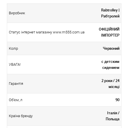
Rabtrolley |
Виробник
Рабтролей
ОФІЦІЙНИЙ
Статус інтернет магазину www.m555.com.ua
ІМПОРТЕР
Червоний
Колір
с детским
УВАГА!
сидением
2 роки / 24
Гарантія
місяці
90
Об'єм, л
Італія /
Країна бренду
Польща