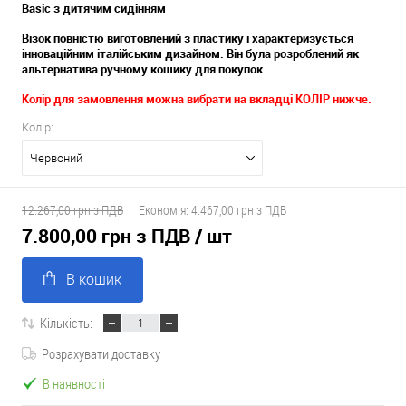
Basic з дитячим сидінням
Візок повністю виготовлений з пластику і характеризується
інноваційним італійським дизайном. Він була розроблений як
альтернатива ручному кошику для покупок.
Колір для замовлення можна вибрати на вкладці КОЛІР нижче.
Колір:
Червоний
12.267,00 грн з ПДВ
Економія:
4.467,00 грн з ПДВ
7.800,00 грн з ПДВ
/ шт
В кошик
Кількість:
Розрахувати доставку
В наявності