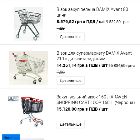
Візок закупівельна DAMIX Avant 80
цинк
8.579,52 грн з ПДВ
/ шт
9.532,80 грн з
ПДВ
Детальніше
Візок для супермаркету DAMIX Avant
210 з дитячим сидінням
14.251,14 грн з ПДВ
/ шт
15.834,60 грн з
ПДВ
Детальніше
Закупівельний візок 160 л ARAVEN
SHOPPING CART LOOP 160 L. (Червона)
15.120,00 грн з ПДВ
/ шт
Детальніше
Новинка