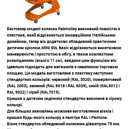
Бестселер моделі коляски Rabtrolley виконаний повністю з
пластика, який відрізняється інноваційним італійським
дизайном, тепер він додатково обладнаний практичним
дитячим кріслом.MINI 90L Basic відрізняється винятковою
маневреністю і простотою в обігу, а також компактним
розміщенням (всього 11 см), завдяки цим функціям він
ідеально підходить для магазинів з невеликою торговою
площею. Ця модель виготовлена ​​з пластику наступних
стандартних кольорів: червоний (RAL 3020), помаранчевий
(RAL 2003), зелений (RAL 6018 і RAL 6029), синій (RAL5012 і
RAL 5022) і сірий (RAL7015).
Кришка з дитячим сидінням стандартно виконана в сірому
кольорі.
Для більших замовлень можливе виготовлення візків і
кришки будь-якого кольору з палітри RAL і Pantone.
Візок стандартно обладнаний колесами діаметром 75 мм.