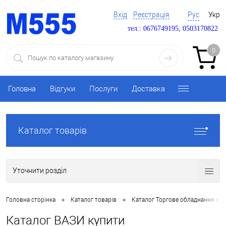
Вхід
Реєстрація
Рус
Укр
тел.: 0676749195, 0503170822
0
Головна
Відгуки
Послуги
Доставка
Каталог товарів
Уточнити розділ
•
•
Головна сторінка
Каталог товарів
Каталог Торгове обладнання ку
Каталог ВАЗИ купити