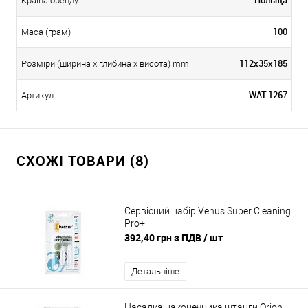
Країна бренду
100
Маса (грам)
112х35х185
Розміри (ширина х глибина х висота) mm
WAT.1267
Артикул
СХОЖІ ТОВАРИ (8)
Сервісний набір Venus Super Cleaning
Pro+
392,40 грн з ПДВ
/ шт
Детальніше
Насадка наконечника штанги Orion