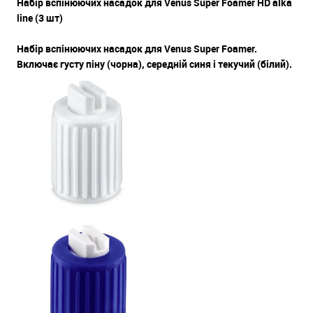
Набір вспінюючих насадок для Venus Super Foamer HD alka
line (3 шт)
Набір вспінюючих насадок для Venus Super Foamer.
Включає густу піну (чорна), середній синя і текучий (білий).