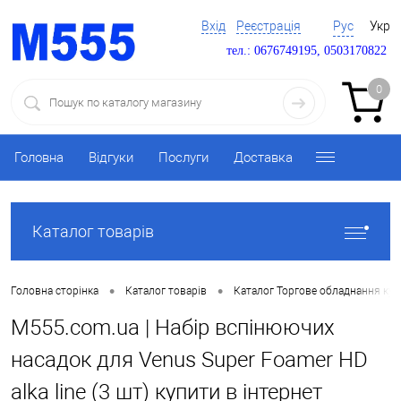
Вхід
Реєстрація
Рус
Укр
тел.: 0676749195, 0503170822
0
Головна
Відгуки
Послуги
Доставка
Каталог товарів
•
•
Головна сторінка
Каталог товарів
Каталог Торгове обладнання ку
M555.com.ua | Набір вспінюючих
насадок для Venus Super Foamer HD
alka line (3 шт) купити в інтернет