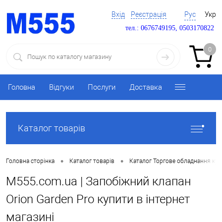
Вхід
Реєстрація
Рус
Укр
тел.: 0676749195, 0503170822
0
Головна
Відгуки
Послуги
Доставка
Каталог товарів
•
•
Головна сторінка
Каталог товарів
Каталог Торгове обладнання ку
M555.com.ua | Запобіжний клапан
Orion Garden Pro купити в інтернет
магазині