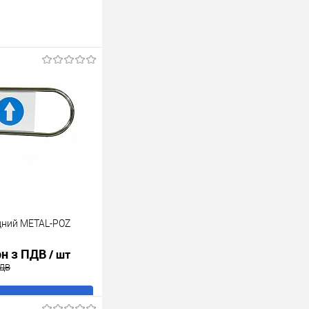
дний METAL-POZ
рн з ПДВ
/ шт
ПДВ
В кошик