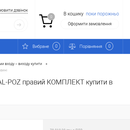
мовити дзвінок
В кошику
поки порожньо
0
Оформити замовлення
0
0
Вибране
Порівняння
•
ми входу – виходу купити
азині
ETAL-POZ правий КОМПЛЕКТ купити в