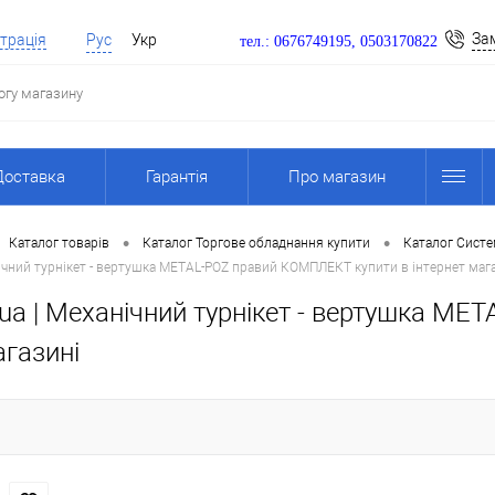
За
трація
Рус
Укр
тел.: 0676749195, 0503170822
Доставка
Гарантія
Про магазин
•
•
Каталог товарів
Каталог Торгове обладнання купити
Каталог Систе
ічний турнікет - вертушка METAL-POZ правий КОМПЛЕКТ купити в інтернет маг
ua | Механічний турнікет - вертушка M
агазині