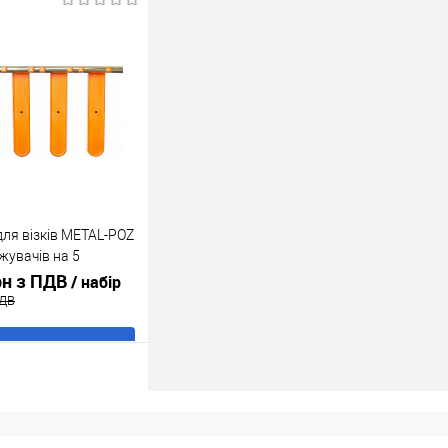
ік
До
порівняння
В наявності
для візків METAL-POZ
жувачів на 5
рн з ПДВ
/ набір
ПДВ
В кошик
ік
До
порівняння