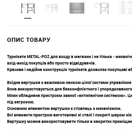
ОПИС ТОВАРУ
Турнікети METAL-POZ для входу в магазин і не тільки - механіч
вхід-вихід покупців або просто відвідувачів.
Красива і надійна конструкція турнікета дозволяє покупцеві або
Вхідна вертушка є важливою ланкою цілої системи управління 
Вона використовується для безконфліктного і упорядкованог
Млин обладнана пристроєм званої «антипанічне системою». Ц
під загрозою.
Основним елементом вертушки є стовпець з механізмом.
Всі елементи пристрою виготовлені зі сталі і покриті шаром ні
Вертушку можна використовувати тільки в закритих приміщен