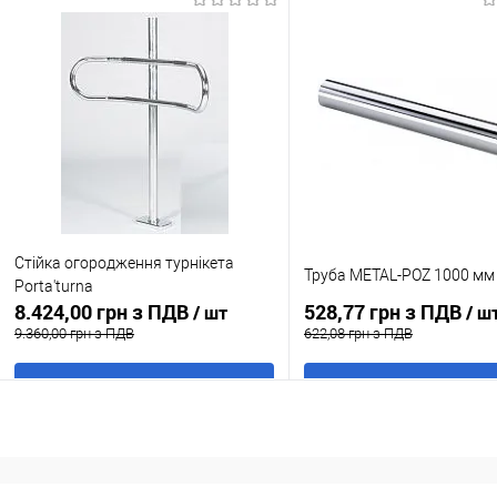
Купити в 1 клік
До
Купити в 1 клік
До
порівняння
порівня
У обране
В наявності
У обране
В н
Стійка огородження турнікета
Труба METAL-POZ 1000 мм
Porta'turna
8.424,00 грн з ПДВ
528,77 грн з ПДВ
/ шт
/ ш
9.360,00 грн з ПДВ
622,08 грн з ПДВ
В кошик
В кошик
Купити в 1 клік
До
Купити в 1 клік
До
порівняння
порівня