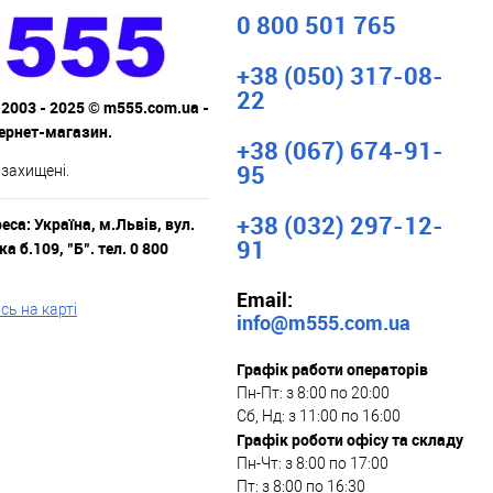
В наявності
0 800 501 765
+38 (050) 317-08-
22
 2003 - 2025 © m555.com.ua -
тернет-магазин.
+38 (067) 674-91-
95
 захищені.
+38 (032) 297-12-
са: Україна, м.Львів, вул.
91
а б.109, "Б". тел. 0 800
Email:
ь на карті
info@m555.com.ua
Графік работи операторів
Пн-Пт: з 8:00 по 20:00
Сб, Нд: з 11:00 по 16:00
Графік роботи офісу та складу
Пн-Чт: з 8:00 по 17:00
Пт: з 8:00 по 16:30