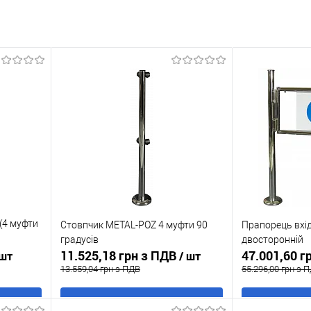
(4 муфти
Стовпчик METAL-POZ 4 муфти 90
Прапорець вхі
градусів
двосторонній
11.525,18 грн з ПДВ
47.001,60 г
 шт
/ шт
13.559,04 грн з ПДВ
55.296,00 грн з 
В кошик