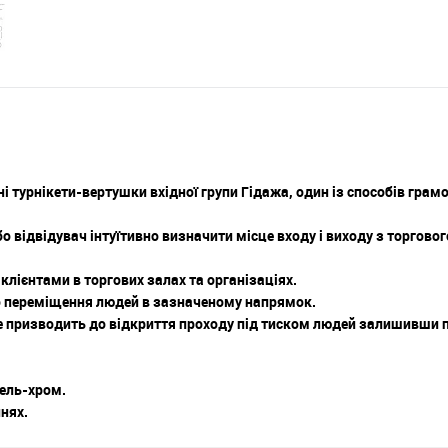
ні турнікети-вертушки вхідної групи Гідажа, один із способів грам
 відвідувач інтуїтивно визначити місце входу і виходу з торгового 
клієнтами в торгових залах та організаціях.
о переміщення людей в зазначеному напрямок.
е призводить до відкриття проходу під тиском людей залишивши 
кель-хром.
нях.