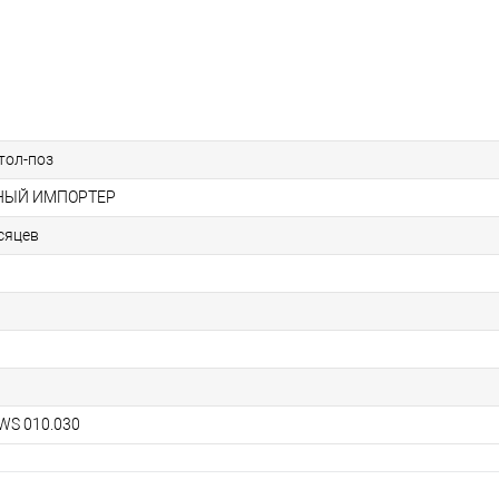
етол-поз
НЫЙ ИМПОРТЕР
есяцев
 WS 010.030