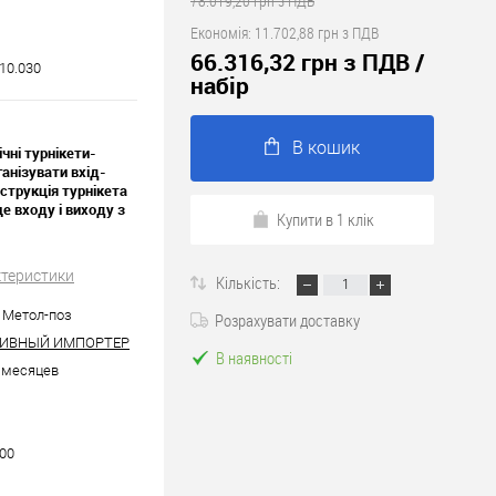
78.019,20 грн з ПДВ
Економія:
11.702,88 грн з ПДВ
66.316,32 грн з ПДВ
/
10.030
набір
В кошик
чні турнікети-
ганізувати вхід-
нструкція турнікета
е входу і виходу з
Купити в 1 клік
ктеристики
Кількість:
| Метол-поз
Розрахувати доставку
ИВНЫЙ ИМПОРТЕР
В наявності
6 месяцев
000