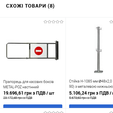
СХОЖІ ТОВАРИ (8)
Стійка H-1085 мм Ø48x2,0 
Прапорець для касових боксів
90) з металевою нижньою
METAL-POZ настінний
19.696,61 грн з ПДВ
накладкою - хром блиск
5.106,24 грн з ПДВ
/ шт
/
23.172,48 грн з ПДВ
5.673,60 грн з ПДВ
В кошик
В кошик