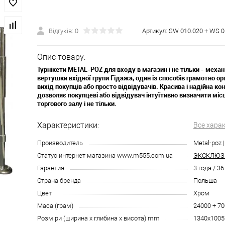
Відгуків: 0
Артикул:
SW 010.020 + WS 0
Опис товару:
Турнікети METAL-POZ для входу в магазин і не тільки - механі
вертушки вхідної групи Гідажа, один із способів грамотно ор
вихід покупців або просто відвідувачів. Красива і надійна ко
дозволяє покупцеві або відвідувач інтуїтивно визначити місц
торгового залу і не тільки.
Характеристики:
Все хара
Производитель
Metal-poz 
Статус интернет магазина www.m555.com.ua
ЭКСКЛЮЗ
Гарантия
3 года / 3
Страна бренда
Польша
Цвет
Хром
Маса (грам)
24000 + 7
Розміри (ширина х глибина х висота) mm
1340x1005