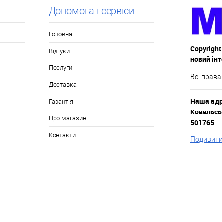
аявності
У обране
В наявності
У обране
Допомога і сервіси
Головна
Copyright
Відгуки
новий ін
Послуги
Всі права
Доставка
Наша адре
Гарантія
Ковельськ
Про магазин
501765
Контакти
Подивитис