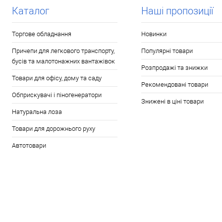
У обране
В наявності
У обране
В н
Каталог
Наші пропозиції
Торгове обладнання
Новинки
Причепи для легкового транспорту,
Популярні товари
бусів та малотонажних вантажівок
Розпродажі та знижки
Товари для офісу, дому та саду
Рекомендовані товари
Обприскувачі і піногенератори
Знижені в ціні товари
Натуральна лоза
Товари для дорожнього руху
Автотовари