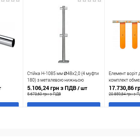
Купити в 1 клік
До
Купити в 1 кл
ння
порівняння
аявності
У обране
В наявності
У обране
Стійка H-1085 мм Ø48x2,0 (4 муфти
Елемент воріт 
180) з металевою нижньою
комплект обме
накладкою - хром блиск
5.106,24 грн з ПДВ
напрямних
17.730,86 г
т
/ шт
5.673,60 грн з ПДВ
20.859,84 грн з 
В кошик
Купити в 1 клік
До
Купити в 1 кл
ння
порівняння