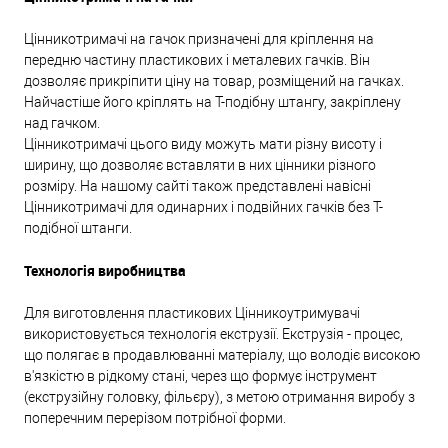
Цінникотримачі на гачок призначені для кріплення на
передню частину пластикових і металевих гачків. Він
дозволяє прикріпити ціну на товар, розміщений на гачках.
Найчастіше його кріплять на Т-подібну штангу, закріплену
над гачком.
Цінникотримачі цього виду можуть мати різну висоту і
ширину, що дозволяє вставляти в них цінники різного
розміру. На нашому сайті також представлені навісні
Цінникотримачі для одинарних і подвійних гачків без Т-
подібної штанги.
Технологія виробництва
Для виготовлення пластикових Цінникоутримувачі
використовується технологія екструзії. Екструзія - процес,
що полягає в продавлюванні матеріалу, що володіє високою
в'язкістю в рідкому стані, через що формує інструмент
(екструзійну головку, фільєру), з метою отримання виробу з
поперечним перерізом потрібної форми.