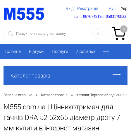
Вхід
Реєстрація
Рус
Укр
тел.: 0676749195, 0503170822
0
Головна
Відгуки
Послуги
Доставка
Каталог товарів
•
•
Головна сторінка
Каталог товарів
Каталог Торгове обладнання ку
M555.com.ua | Цінникотримач для
гачків DRA 52 52x65 діаметр дроту 7
мм купити в інтернет магазині