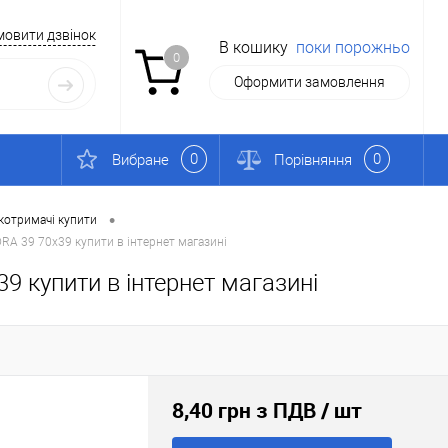
мовити дзвінок
В кошику
поки порожньо
0
Оформити замовлення
0
0
Вибране
Порівняння
•
котримачі купити
RA 39 70х39 купити в інтернет магазині
9 купити в інтернет магазині
8,40 грн з ПДВ
/ шт