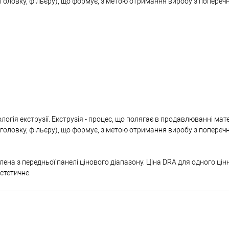
ну головку, фільєру), що формує, з метою отримання виробу з попере
гія екструзії. Екструзія - процес, що полягає в продавлюванні мате
ну головку, фільєру), що формує, з метою отримання виробу з попере
на ​​з передньої панелі цінового діапазону. Ціна DRA для одного ці
стетичне.