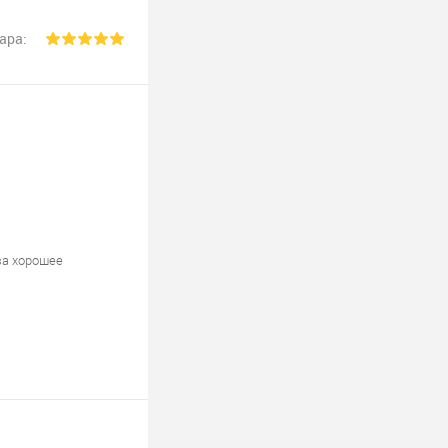
ара:
за хорошее