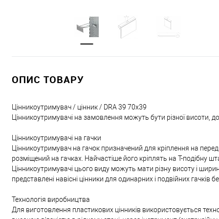
ОПИС ТОВАРУ
Цінникоутримувач / цінник / DRA 39 70х39
Цінникоутримувачі на замовлення можуть бути різної висоти, д
Цінникоутримувачі на гачки
Цінникоутримувач на гачок призначений для кріплення на передн
розміщений на гачках. Найчастіше його кріплять на Т-подібну шта
Цінникоутримувачі цього виду можуть мати різну висоту і ширин
представлені навісні цінники для одинарних і подвійних гачків бе
Технологія виробництва
Для виготовлення пластикових цінників використовується техноло