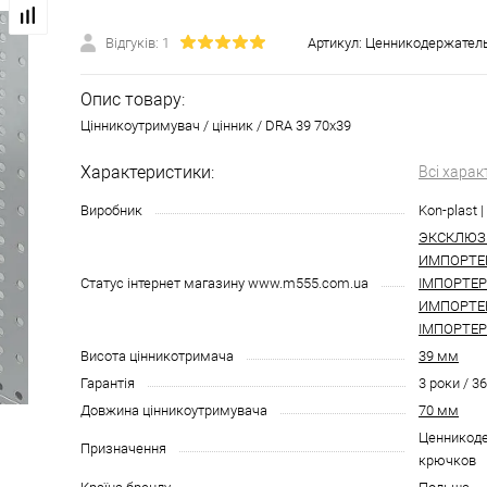
Відгуків: 1
Артикул:
Ценникодержатель
Опис товару:
Цінникоутримувач / цінник / DRA 39 70х39
Характеристики:
Всі харак
Виробник
Kon-plast 
ЭКСКЛЮЗ
ИМПОРТЕ
Статус інтернет магазину www.m555.com.ua
ІМПОРТЕ
ИМПОРТЕР
ІМПОРТЕР
Висота цінникотримача
39 мм
Гарантія
3 роки / 3
Довжина цінникоутримувача
70 мм
Ценникоде
Призначення
крючков