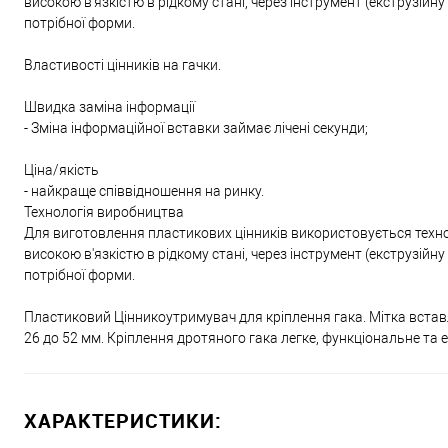
високою в'язкістю в рідкому стані, через інструмент (екструзій
потрібної форми.
Властивості цінників на гачки.
Швидка заміна інформації
- Зміна інформаційної вставки займає лічені секунди;
Ціна/якість
- найкраще співвідношення на ринку.
Технологія виробництва
Для виготовлення пластикових цінників використовується техноло
високою в'язкістю в рідкому стані, через інструмент (екструзій
потрібної форми.
Пластиковий Цінникоутримувач для кріплення гака. Мітка вставле
26 до 52 мм. Кріплення дротяного гака легке, функціональне та е
ХАРАКТЕРИСТИКИ: