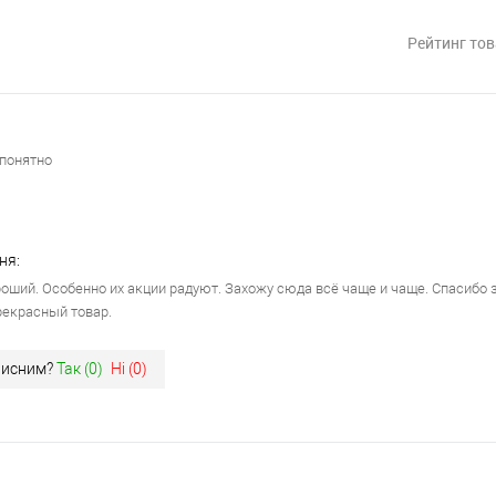
Рейтинг тов
 понятно
ня:
оший. Особенно их акции радуют. Захожу сюда всё чаще и чаще. Спасибо 
рекрасный товар.
орисним?
Так (
0
)
Ні (
0
)