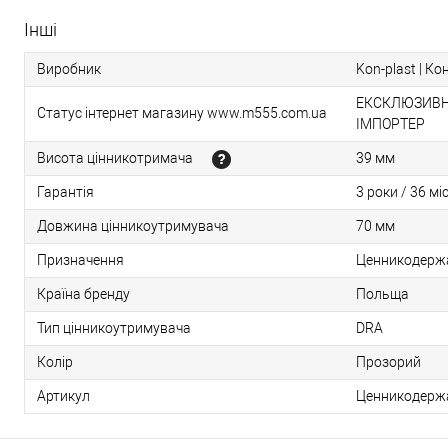
Інші
Виробник
Kon-plast | Ко
ЕКСКЛЮЗИВНИ
Статус інтернет магазину www.m555.com.ua
ІМПОРТЕР
Висота цінникотримача
39 мм
Гарантія
3 роки / 36 мі
Довжина цінникоутримувача
70 мм
Призначення
Ценникодержа
Країна бренду
Польща
Тип цінникоутримувача
DRA
Колір
Прозорий
Артикул
Ценникодержа