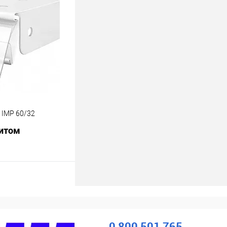
ік
До
порівняння
В наявності
 IMP 60/32
питом
росити ціну
ік
До
порівняння
0 800 501 765