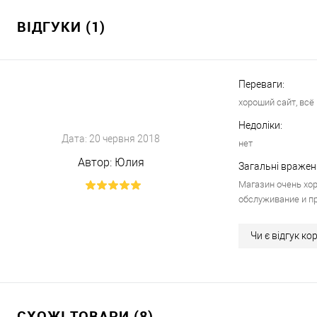
ВІДГУКИ (1)
Переваги:
хороший сайт, всё
Недоліки:
Дата:
20 червня 2018
нет
Автор:
Юлия
Загальні вражен
Магазин очень хор
обслуживание и п
Чи є відгук к
СХОЖІ ТОВАРИ (8)