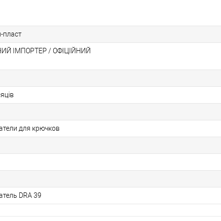
н-пласт
Й ІМПОРТЕР / ОФІЦІЙНИЙ
сяців
тели для крючков
тель DRA 39