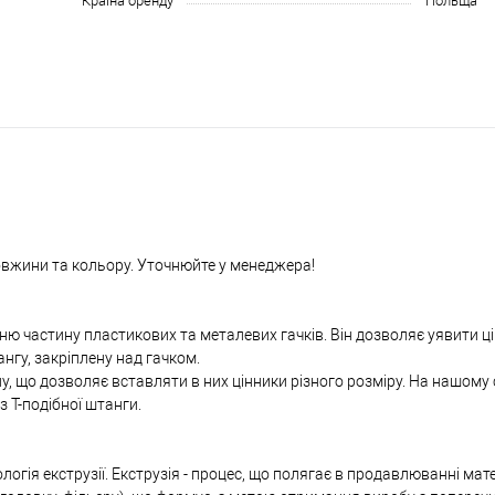
Країна бренду
Польща
овжини та кольору. Уточнюйте у менеджера!
ю частину пластикових та металевих гачків. Він дозволяє уявити ці
нгу, закріплену над гачком.
у, що дозволяє вставляти в них цінники різного розміру. На нашому 
з Т-подібної штанги.
гія екструзії. Екструзія - процес, що полягає в продавлюванні мате