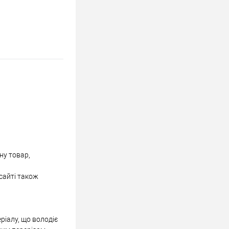
ну товар,
сайті також
ріалу, що володіє