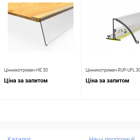
Купити в 1 клік
До
Купити в 1 клік
До
порівняння
порівня
У обране
Під
У обране
Під
замовлення
замовл
Цінникотримач HE 30
Цінникотримач RUP-UFL 3
Ціна за запитом
Ціна за запитом
Запросити ціну
Запросити ці
Купити в 1 клік
До
Купити в 1 клік
До
порівняння
порівня
Каталог
Наші пропозиції