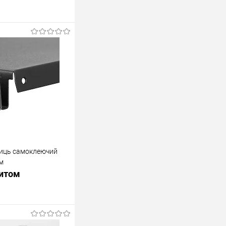
лиць самоклеючий
м
питом
росити ціну