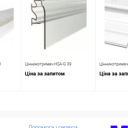
Купити в 1 клік
До
Купити в 1 кл
ння
порівняння
У обране
Під
У обране
ення
замовлення
0
Цінникотримач HSA-G 39
Цінникотримач
Ціна за запитом
Ціна за за
ну
Запросити ціну
Зап
Купити в 1 клік
До
Купити в 1 кл
ння
порівняння
Допомога і сервіси