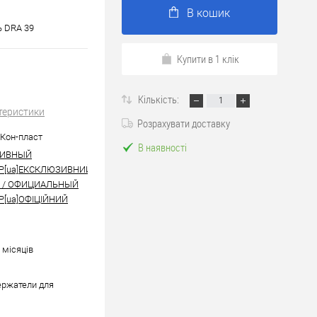
В кошик
 DRA 39
Купити в 1 клік
Кількість:
теристики
Розрахувати доставку
| Кон-пласт
В наявності
ИВНЫЙ
Р[ua]ЕКСКЛЮЗИВНИЙ
Р / ОФИЦИАЛЬНЫЙ
[ua]ОФІЦІЙНИЙ
6 місяців
ржатели для