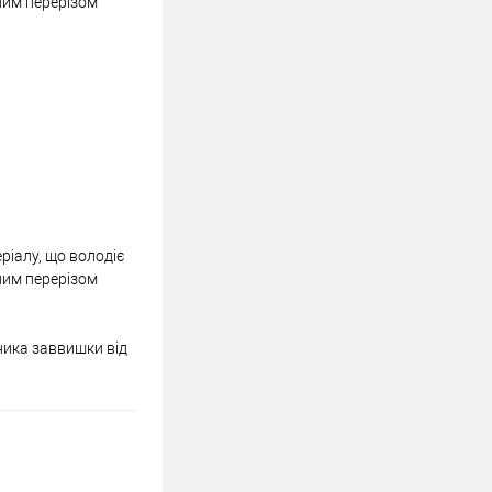
чним перерізом
ріалу, що володіє
чним перерізом
нника заввишки від