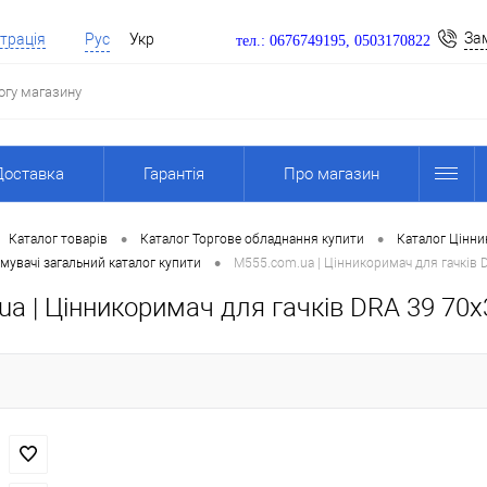
За
трація
Рус
Укр
тел.: 0676749195, 0503170822
Доставка
Гарантія
Про магазин
•
•
Каталог товарів
Каталог Торгове обладнання купити
Каталог Цінни
•
мувачі загальний каталог купити
M555.com.ua | Цінникоримач для гачків D
a | Цінникоримач для гачків DRA 39 70х3