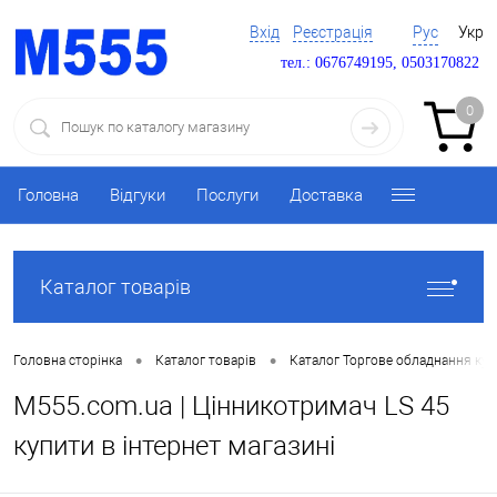
Вхід
Реєстрація
Рус
Укр
тел.: 0676749195, 0503170822
0
Головна
Відгуки
Послуги
Доставка
Каталог товарів
•
•
Головна сторінка
Каталог товарів
Каталог Торгове обладнання ку
M555.com.ua | Цінникотримач LS 45
купити в інтернет магазині