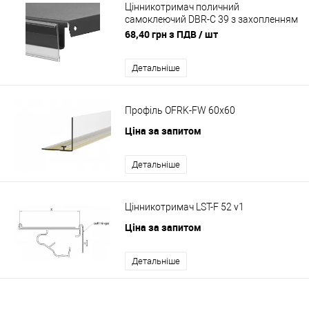
Цінникотримач поличний
самоклеючий DBR-C 39 з захопленням
1.000 мм Ціна до 200 шт
68,40 грн з ПДВ
/ шт
Детальніше
Профіль OFRK-FW 60x60
Ціна за запитом
Детальніше
Цінникотримач LST-F 52 v1
Ціна за запитом
Детальніше