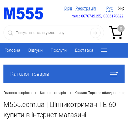
Вхід
Реєстрація
Рус
Укр
тел.: 0676749195, 0503170822
0
Головна
Відгуки
Послуги
Доставка
Каталог товарів
•
•
Головна сторінка
Каталог товарів
Каталог Торгове обладнання ку
M555.com.ua | Цінникотримач TE 60
купити в інтернет магазині