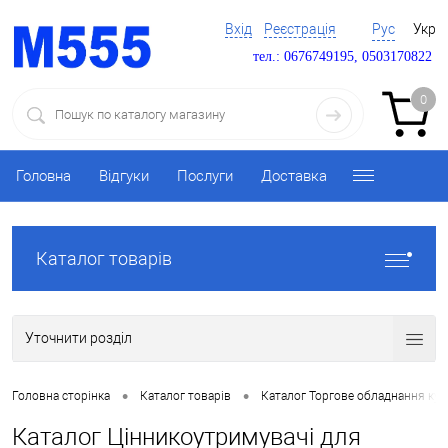
Вхід
Реєстрація
Рус
Укр
тел.: 0676749195, 0503170822
0
Головна
Відгуки
Послуги
Доставка
Каталог товарів
Уточнити розділ
•
•
Головна сторінка
Каталог товарів
Каталог Торгове обладнання ку
Каталог Цінникоутримувачі для