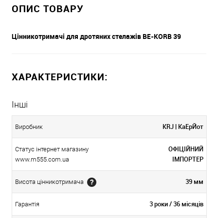
ОПИС ТОВАРУ
Цінникотримачі для дротяних стелажів BE-KORB 39
ХАРАКТЕРИСТИКИ:
Інші
KRJ | КаЕрЙот
Виробник
ОФІЦІЙНИЙ
Статус інтернет магазину
ІМПОРТЕР
www.m555.com.ua
39 мм
Висота цінникотримача
3 роки / 36 місяців
Гарантія