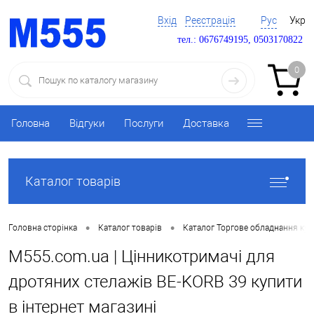
Вхід
Реєстрація
Рус
Укр
тел.: 0676749195, 0503170822
0
Головна
Відгуки
Послуги
Доставка
Каталог товарів
•
•
Головна сторінка
Каталог товарів
Каталог Торгове обладнання ку
M555.com.ua | Цінникотримачі для
дротяних стелажів BE-KORB 39 купити
в інтернет магазині