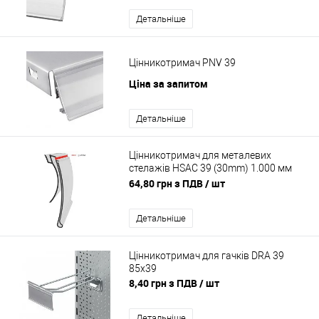
Детальніше
Цінникотримач PNV 39
Ціна за запитом
Детальніше
Цінникотримач для металевих
стелажів HSAC 39 (30mm) 1.000 мм
Ціна до 100 шт
64,80 грн з ПДВ
/ шт
Детальніше
Цінникотримач для гачків DRA 39
85х39
8,40 грн з ПДВ
/ шт
Детальніше