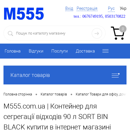
Вхід
Реєстрація
Рус
Укр
тел.: 0676749195, 0503170822
0
Головна
Відгуки
Послуги
Доставка
Каталог товарів
•
•
Головна сторінка
Каталог товарів
Каталог Товари для офісу, дому 
M555.com.ua | Контейнер для
сегрегації відходів 90 л SORT BIN
BLACK купити в інтернет магазині