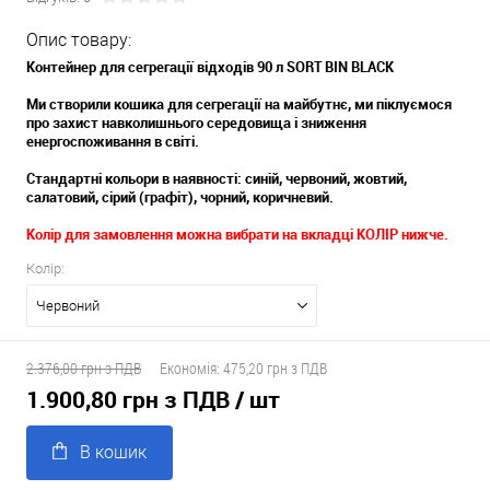
Опис товару:
Контейнер для сегрегації відходів 90 л SORT BIN BLACK
Ми створили кошика для сегрегації на майбутнє, ми піклуємося
про захист навколишнього середовища і зниження
енергоспоживання в світі.
Стандартні кольори в наявності: синій, червоний, жовтий,
салатовий, сірий (графіт), чорний, коричневий.
Колір для замовлення можна вибрати на вкладці КОЛІР нижче.
Колір:
Червоний
2.376,00 грн з ПДВ
Економія:
475,20 грн з ПДВ
1.900,80 грн з ПДВ
/ шт
В кошик