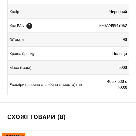
Червоний
Колір
5907749947052
Код EAN
90
Об'єм, л
Польща
Країна бренду
5000
Маса (грам)
405 x 530 x
Розміри (ширина х глибина х висота) mm
h855
СХОЖІ ТОВАРИ (8)