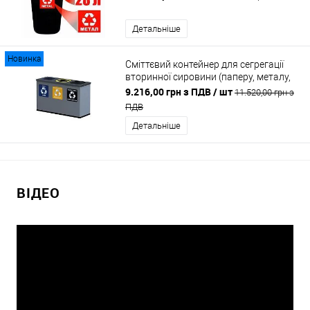
Детальніше
Новинка
Сміттєвий контейнер для сегрегації
вторинної сировини (паперу, металу,
пластику та змішаних відходів) - 3х12
9.216,00 грн з ПДВ
/ шт
11.520,00 грн з
літрів ALDA EKO STATION MINI
ПДВ
Детальніше
ВІДЕО