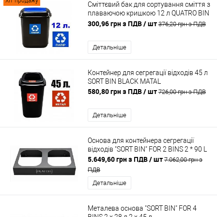
Хіт продажу
Сміттєвий бак для сортування сміття з
плаваючою кришкою 12 л QUATRO BIN
PAPER
300,96 грн з ПДВ
/ шт
376,20 грн з ПДВ
Детальніше
Контейнер для сегрегації відходів 45 л
SORT BIN BLACK MATAL
580,80 грн з ПДВ
/ шт
726,00 грн з ПДВ
Детальніше
Основа для контейнера сегрегації
відходів "SORT BIN" FOR 2 BINS 2 * 90 L
5.649,60 грн з ПДВ
/ шт
7.062,00 грн з
ПДВ
Детальніше
Металева основа "SORT BIN" FOR 4