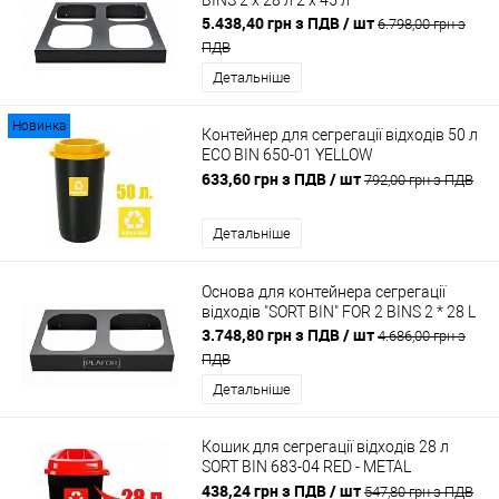
BINS 2 х 28 л 2 х 45 л
5.438,40 грн з ПДВ
/ шт
6.798,00 грн з
ПДВ
Детальніше
Новинка
Контейнер для сегрегації відходів 50 л
ECO BIN 650-01 YELLOW
5907749916508
633,60 грн з ПДВ
/ шт
792,00 грн з ПДВ
Детальніше
Основа для контейнера сегрегації
відходів "SORT BIN" FOR 2 BINS 2 * 28 L
3.748,80 грн з ПДВ
/ шт
4.686,00 грн з
ПДВ
Детальніше
Кошик для сегрегації відходів 28 л
SORT BIN 683-04 RED - METAL
5907749946833
438,24 грн з ПДВ
/ шт
547,80 грн з ПДВ