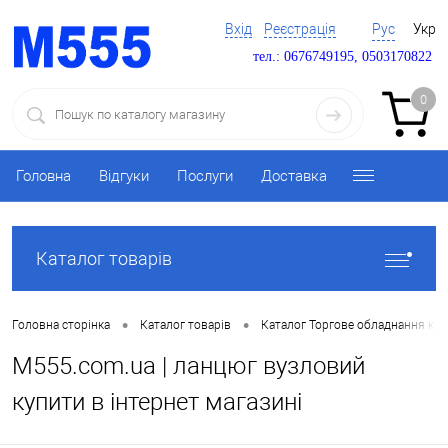
Вхід
Реєстрація
Рус
Укр
тел.: 0676749195, 0503170822
0
Головна
Відгуки
Послуги
Доставка
Каталог товарів
•
•
Головна сторінка
Каталог товарів
Каталог Торгове обладнання ку
M555.com.ua | ланцюг вузловий
купити в інтернет магазині