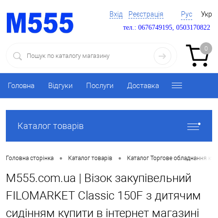
Вхід
Реєстрація
Рус
Укр
тел.: 0676749195, 0503170822
0
Головна
Відгуки
Послуги
Доставка
Каталог товарів
•
•
Головна сторінка
Каталог товарів
Каталог Торгове обладнання ку
M555.com.ua | Візок закупівельний
FILOMARKET Classic 150F з дитячим
сидінням купити в інтернет магазині