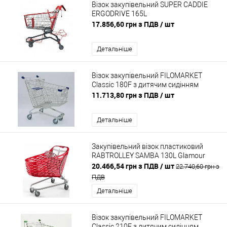
Візок закупівельний SUPER CADDIE
ERGODRIVE 165L
17.856,60 грн з ПДВ
/ шт
Детальніше
Візок закупівельний FILOMARKET
Classic 180F з дитячим сидінням
11.713,80 грн з ПДВ
/ шт
Детальніше
Закупівельний візок пластиковий
RABTROLLEY SAMBA 130L Glamour
20.466,54 грн з ПДВ
/ шт
22.740,60 грн з
ПДВ
Детальніше
Візок закупівельний FILOMARKET
Classic 210F з дитячим сидінням