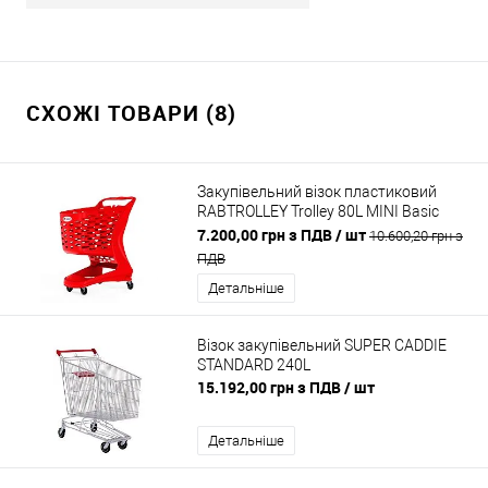
СХОЖІ ТОВАРИ (8)
Закупівельний візок пластиковий
RABTROLLEY Trolley 80L MINI Basic
Червоний
7.200,00 грн з ПДВ
/ шт
10.600,20 грн з
ПДВ
Детальніше
Візок закупівельний SUPER CADDIE
STANDARD 240L
15.192,00 грн з ПДВ
/ шт
Детальніше