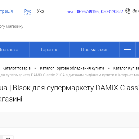
За
трація
Рус
Укр
тел.: 0676749195, 0503170822
Доставка
Гарантія
Про магазин
•
•
Каталог товарів
Каталог Торгове обладнання купити
Каталог Купіве
для супермаркету DAMIX Classic 210A з дитячим сидінням купити в інтернет ма
a | Візок для супермаркету DAMIX Class
агазині