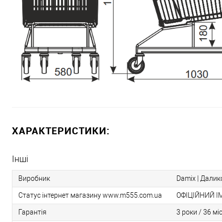
ХАРАКТЕРИСТИКИ:
Інші
Виробник
Damix | Даликс
Статус інтернет магазину www.m555.com.ua
ОФІЦІЙНИЙ І
Гарантія
3 роки / 36 мі