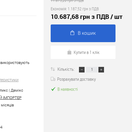
11.875,20 грн з ПДВ
Економія:
1.187,52 грн з ПДВ
10.687,68 грн з ПДВ
/ шт
В кошик
Купити в 1 клік
, використовують
.
Кількість:
Розрахувати доставку
теристики
В наявності
ликс | Дамікс
Й ІМПОРТЕР
6 місяців
04