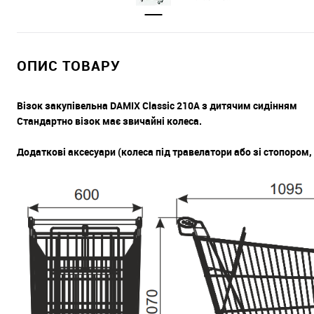
ОПИС ТОВАРУ
Візок закупівельна DAMIX Classic 210A з дитячим сидінням
Стандартно візок має звичайні колеса.
Додаткові аксесуари (колеса під травелатори або зі стопором