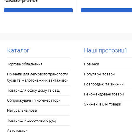
12.925,80 грн з ПДВ
В кошик
В кошик
Купити в 1 клік
До
Купити в 1 клік
До
порівняння
порівня
У обране
В наявності
У обране
В н
Каталог
Наші пропозиції
Торгове обладнання
Новинки
Причепи для легкового транспорту,
Популярні товари
бусів та малотонажних вантажівок
Розпродажі та знижки
Товари для офісу, дому та саду
Рекомендовані товари
Обприскувачі і піногенератори
Знижені в ціні товари
Натуральна лоза
Товари для дорожнього руху
Автотовари