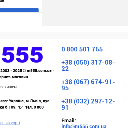
ПДВ
В кошик
ік
До
порівняння
В наявності
0 800 501 765
+38 (050) 317-08-
22
 2003 - 2025 © m555.com.ua -
тернет-магазин.
+38 (067) 674-91-
95
 захищені.
+38 (032) 297-12-
са: Україна, м.Львів, вул.
91
а б.109, "Б". тел. 0 800
Email:
ь на карті
info@m555.com.ua