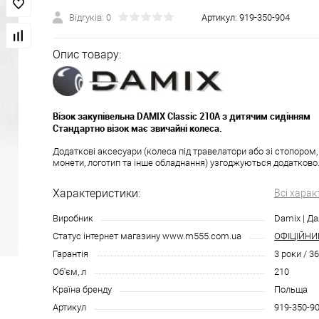
Відгуків: 0
Артикул:
919-350-904
Опис товару:
Візок закупівельна DAMIX Classic 210A з дитячим сидінням
Стандартно візок має звичайні колеса.
Додаткові аксесуари (колеса під травелатори або зі стопором
монети, логотип та інше обладнання) узгоджуються додатково
Характеристики:
Всі харак
Виробник
Damix | Да
Статус інтернет магазину www.m555.com.ua
ОФІЦІЙНИ
Гарантія
3 роки / 3
Об'єм, л
210
Країна бренду
Польща
Артикул
919-350-9