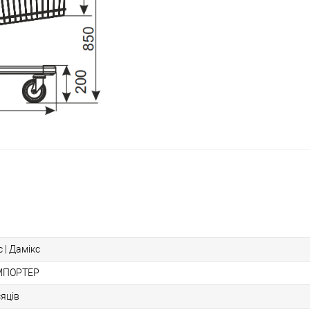
 | Дамікс
МПОРТЕР
сяців