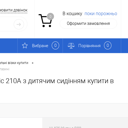
мовити дзвінок
В кошику
поки порожньо
0
Оформити замовлення
0
0
Вибране
Порівняння
•
льні візки купити
газині
ic 210A з дитячим сидінням купити в