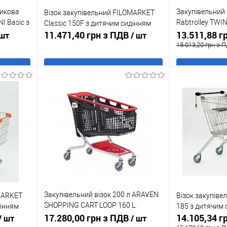
тикова
Закупівельний 
Візок закупівельний FILOMARKET
I Basic з
Rabtrolley TWIN
Classic 150F з дитячим сидінням
ий
11.471,40 грн з ПДВ
Червоний
13.511,88 г
 шт
/ шт
15.013,20 грн з 
В кошик
Купити в 1 клік
До
Купити в 1 кл
ння
порівняння
аявності
У обране
В наявності
У обране
Колір:
Червоний
Закупівельний візок 200 л ARAVEN
OMARKET
Візок закупіве
SHOPPING CART LOOP 160 L.
дінням
185 з дитячим 
Червоний
17.280,00 грн з ПДВ
14.105,34 г
/ шт
/ шт