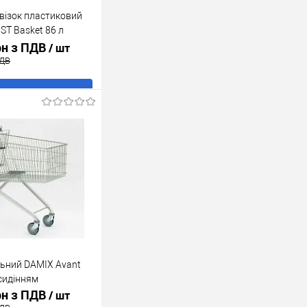
візок пластиковий
ST Basket 86 л
рн з ПДВ
/ шт
ПДВ
В кошик
ік
До
порівняння
В наявності
льний DAMIX Avant
сидінням
рн з ПДВ
/ шт