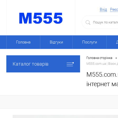
Вхід
Реєс
Головна
Відгуки
Послуги
•
Головна сторінка
Каталог товарів
M555.com.ua | Візок 
M555.com.u
інтернет м