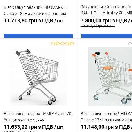
Закупівельний візок плас
Візок закупівельний FILOMARKET
RABTROLLEY Trolley 90L MIN
Classic 180F з дитячим сидінням
11.713,80 грн з ПДВ
дитячим сидінням Червон
7.800,00 грн з ПДВ
/ шт
/
12.267,00 грн з ПДВ
В кошик
В кошик
Купити в 1 клік
До
Купити в 1 клік
До
порівняння
порівня
У обране
В наявності
У обране
В н
Колір:
Червоний
Візок закупівельна DAMIX Avant 70
Візок закупівельний FIL
без дитячого сидіння
Classic 125F з дитячим си
11.633,22 грн з ПДВ
11.148,00 грн з ПДВ
/ шт