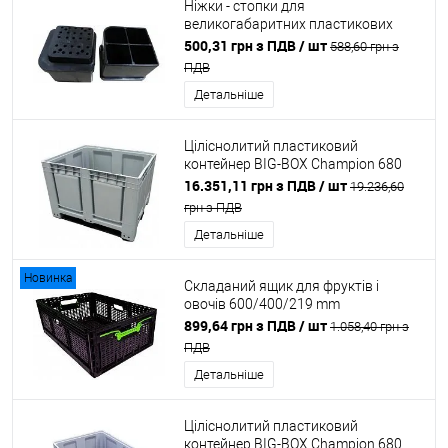
Ніжки - стопки для
великогабаритних пластикових
контейнерів BIG BOX
500,31 грн з ПДВ
/ шт
588,60 грн з
ПДВ
Детальніше
Ціліснолитий пластиковий
контейнер BIG-BOX Champion 680
суцільний на полозах сірий
16.351,11 грн з ПДВ
/ шт
19.236,60
грн з ПДВ
Детальніше
Новинка
Складаний ящик для фруктів і
овочів 600/400/219 mm
Професійний
899,64 грн з ПДВ
/ шт
1.058,40 грн з
ПДВ
Детальніше
Ціліснолитий пластиковий
контейнер BIG-BOX Champion 680