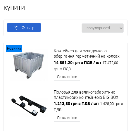
купити
Фільтр
Новинка
Контейнер для складського
зберігання герметичний на колсах
BIG-BOX Champion 680
14.851,20 грн з ПДВ
/ шт
17.472,00
грн з ПДВ
Детальніше
Полозья для великогабаритних
пластикових контейнерів BIG BOX
1.213,80 грн з ПДВ
/ шт
1.428,00 грн з
ПДВ
Детальніше