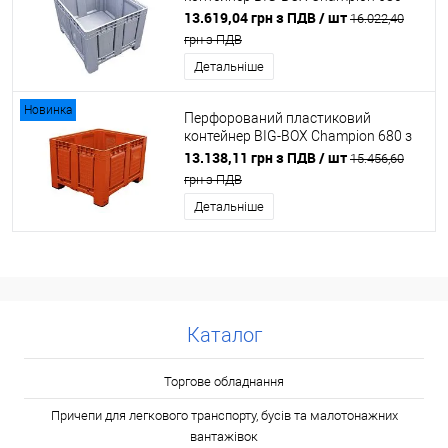
суцільний на 4 стопках сірий
13.619,04 грн з ПДВ
/ шт
16.022,40
грн з ПДВ
Детальніше
Новинка
Перфорований пластиковий
контейнер BIG-BOX Champion 680 з
отворами на 4 стопках
13.138,11 грн з ПДВ
/ шт
15.456,60
грн з ПДВ
Детальніше
Каталог
Торгове обладнання
Причепи для легкового транспорту, бусів та малотонажних
вантажівок