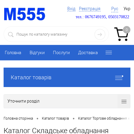
Вхід
Реєстрація
Рус
Укр
тел.: 0676749195, 0503170822
0
Головна
Відгуки
Послуги
Доставка
Каталог товарів
Уточнити розділ
•
•
Головна сторінка
Каталог товарів
Каталог Торгове обладнання ку
Каталог Складське обладнання