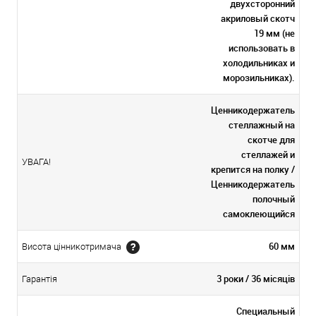
двухсторонний
акриловый скотч
19 мм (не
использовать в
холодильниках и
морозильниках).
Ценникодержатель
стеллажный на
скотче для
стеллажей и
УВАГА!
крепится на полку /
Ценникодержатель
полочный
самоклеющийся
60 мм
Висота цінникотримача
3 роки / 36 місяців
Гарантія
Специальный