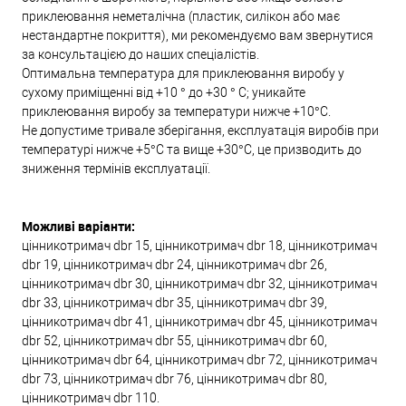
приклеювання неметалічна (пластик, силікон або має
нестандартне покриття), ми рекомендуємо вам звернутися
за консультацією до наших спеціалістів.
Оптимальна температура для приклеювання виробу у
сухому приміщенні від +10 ° до +30 ° С; уникайте
приклеювання виробу за температури нижче +10°С.
Не допустиме тривале зберігання, експлуатація виробів при
температурі нижче +5°С та вище +30°С, це призводить до
зниження термінів експлуатації.
Можливі варіанти:
цінникотримач dbr 15, цінникотримач dbr 18, цінникотримач
dbr 19, цінникотримач dbr 24, цінникотримач dbr 26,
цінникотримач dbr 30, цінникотримач dbr 32, цінникотримач
dbr 33, цінникотримач dbr 35, цінникотримач dbr 39,
цінникотримач dbr 41, цінникотримач dbr 45, цінникотримач
dbr 52, цінникотримач dbr 55, цінникотримач dbr 60,
цінникотримач dbr 64, цінникотримач dbr 72, цінникотримач
dbr 73, цінникотримач dbr 76, цінникотримач dbr 80,
цінникотримач dbr 110.