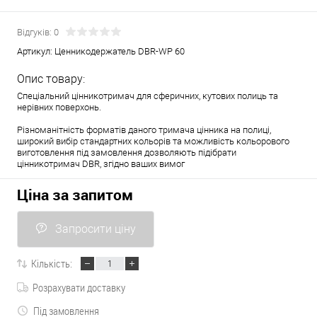
Відгуків: 0
Артикул:
Ценникодержатель DBR-WP 60
Опис товару:
Спеціальний цінникотримач для сферичних, кутових полиць та
нерівних поверхонь.
Різноманітність форматів даного тримача цінника на полиці,
широкий вибір стандартних кольорів та можливість кольорового
виготовлення під замовлення дозволяють підібрати
цінникотримач DBR, згідно ваших вимог
Ціна за запитом
Запросити ціну
Кількість:
Розрахувати доставку
Під замовлення