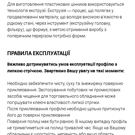
Для виготовлення пластикових цінників використовується
технологія екструзії. Екструзія — процес, що полягає у
продавлюванні матеріалу, що володіє високою в'язкістю в
рідкому стані, через інструмент (екструзійну головку,
фільєру), що формує, з метою отримання виробу з
поперечним перерізом потрібної форми.
ПРАВИЛА ЕКСПЛУАТАЦІЇ
Важливо дотримуватись умов експлуатації профілю з
липкою стрічкою. Звертаємо Вашу увагу на такі моменти:
Необхідно забезпечити чисту, суху та знежирену поверхню
приклеювання. Застосування побутових чи промислових
засобів чищення для торговельного обладнання може
погіршувати клеючі властивості липкої стрічки.
Після приклеювання профілю необхідно щільно притиснути
його до поверхні приклеювання
Поверхня полиці має бути рівною. В іншому випадку профіль
не триматиметься на полиці тривалий час. Якщо на Вашому
обладнанні є шорсткість, нерівність або якщо область