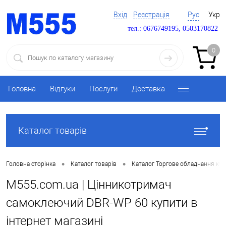
Вхід
Реєстрація
Рус
Укр
тел.: 0676749195, 0503170822
0
Головна
Відгуки
Послуги
Доставка
Каталог товарів
•
•
Головна сторінка
Каталог товарів
Каталог Торгове обладнання ку
M555.com.ua | Цінникотримач
самоклеючий DBR-WP 60 купити в
інтернет магазині