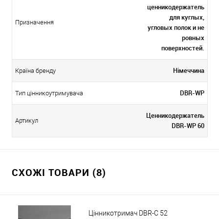
ценникодержатель
для куглых,
Призначення
угловых полок и не
ровных
поверхностей.
Німеччина
Країна бренду
DBR-WP
Тип цінникоутримувача
Ценникодержатель
Артикул
DBR-WP 60
СХОЖІ ТОВАРИ (8)
Цінникотримач DBR-C 52