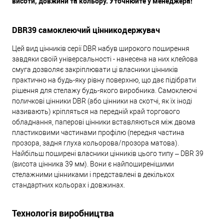
висоти, довжини та кольору. Уточнюйте у менеджера!
DBR39 самоклеючий цінникодержувач
Цей вид цінників серії DBR набув широкого поширення
завдяки своїй універсальності - нанесена на них клейова
смуга дозволяє закріплювати ці власники цінників
практично на будь-яку рівну поверхню, що дає підібрати
рішення для стелажу будь-якого виробника. Самоклеючі
поличкові цінники DBR (або цінники на скотчі, як їх іноді
називають) кріпляться на передній край торгового
обладнання, паперові цінники вставляються між двома
пластиковими частинами профілю (передня частина
прозора, задня глуха кольорова/прозора матова).
Найбільш поширені власники цінників цього типу – DBR 39
(висота цінника 39 мм). Вони є найпоширенішими
стелажними цінниками і представлені в декількох
стандартних кольорах і довжинах.
Технологія виробництва