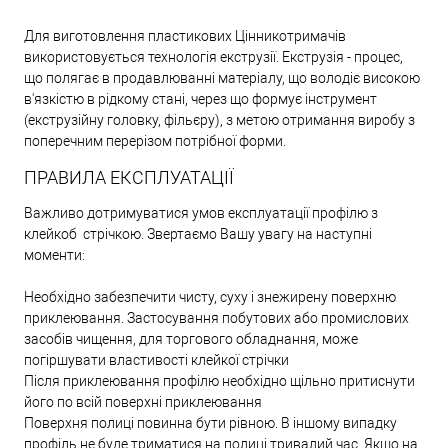
Для виготовлення пластикових Цінникотримачів
використовується технологія екструзії. Екструзія - процес,
що полягає в продавлюванні матеріалу, що володіє високою
в'язкістю в рідкому стані, через що формує інструмент
(екструзійну головку, фільєру), з метою отримання виробу з
поперечним перерізом потрібної форми.
ПРАВИЛА ЕКСПЛУАТАЦІЇ
Важливо дотримуватися умов експлуатації профілю з
клейкоб стрічкою. Звертаємо Вашу увагу на наступні
моменти:
Необхідно забезпечити чисту, суху і знежирену поверхню
приклеювання. Застосування побутових або промислових
засобів чищення, для торгового обладнання, може
погіршувати властивості клейкої стрічки
Після приклеювання профілю необхідно щільно притиснути
його по всій поверхні приклеювання
Поверхня полиці повинна бути рівною. В іншому випадку
профіль не буде триматися на полиці тривалий час. Якщо на