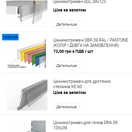
Цінникотримач DGL 39x125
Ціна за запитом
Детальніше
Новинка
Цінникотримачі DBR 39 RAL / PANTONE
(КОЛІР І ДОВГА НА ЗАМОВЛЕННЯ)
72,00 грн з ПДВ
/ шт
Детальніше
Цінникотримачі для дротяних
стелажів KE 60
Ціна за запитом
Детальніше
Цінникотримач для гачків DRA 39
105х39