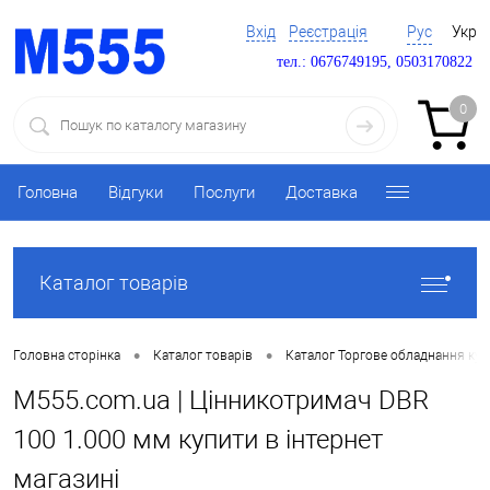
Вхід
Реєстрація
Рус
Укр
тел.: 0676749195, 0503170822
0
Головна
Відгуки
Послуги
Доставка
Каталог товарів
•
•
Головна сторінка
Каталог товарів
Каталог Торгове обладнання ку
M555.com.ua | Цінникотримач DBR
100 1.000 мм купити в інтернет
магазині