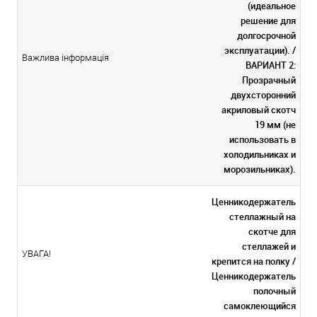
(идеальное
решение для
долгосрочной
эксплуатации). /
Важлива інформація
ВАРИАНТ 2:
Прозрачный
двухсторонний
акриловый скотч
19 мм (не
использовать в
холодильниках и
морозильниках).
Ценникодержатель
стеллажный на
скотче для
стеллажей и
УВАГА!
крепится на полку /
Ценникодержатель
полочный
самоклеющийся