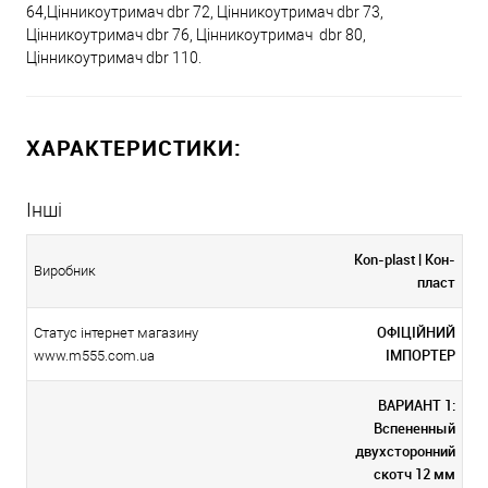
64,Цінникоутримач dbr 72, Цінникоутримач dbr 73,
Цінникоутримач dbr 76, Цінникоутримач dbr 80,
Цінникоутримач dbr 110.
ХАРАКТЕРИСТИКИ:
Інші
Kon-plast | Кон-
Виробник
пласт
ОФІЦІЙНИЙ
Статус інтернет магазину
ІМПОРТЕР
www.m555.com.ua
ВАРИАНТ 1:
Вспененный
двухсторонний
скотч 12 мм