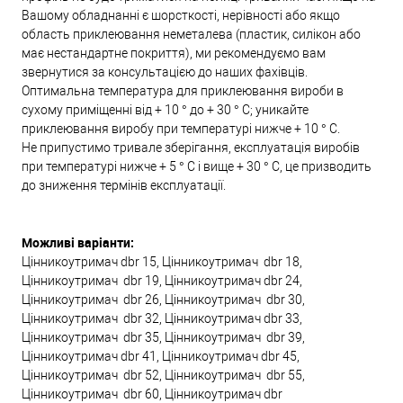
Вашому обладнанні є шорсткості, нерівності або якщо
область приклеювання неметалева (пластик, силікон або
має нестандартне покриття), ми рекомендуємо вам
звернутися за консультацією до наших фахівців.
Оптимальна температура для приклеювання вироби в
сухому приміщенні від + 10 ° до + 30 ° С; уникайте
приклеювання виробу при температурі нижче + 10 ° С.
Не припустимо тривале зберігання, експлуатація виробів
при температурі нижче + 5 ° С і вище + 30 ° С, це призводить
до зниження термінів експлуатації.
Можливі варіанти:
Цінникоутримач dbr 15, Цінникоутримач dbr 18,
Цінникоутримач dbr 19, Цінникоутримач dbr 24,
Цінникоутримач dbr 26, Цінникоутримач dbr 30,
Цінникоутримач dbr 32, Цінникоутримач dbr 33,
Цінникоутримач dbr 35, Цінникоутримач dbr 39,
Цінникоутримач dbr 41, Цінникоутримач dbr 45,
Цінникоутримач dbr 52, Цінникоутримач dbr 55,
Цінникоутримач dbr 60, Цінникоутримач dbr