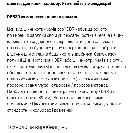
висоти, довжини і кольору. Уточнюйте у менеджера!
DBR39 самоклеючі цінникотримачі
Цей вид Цінникотримачів серії DBR набув широкого
поширення завдяки своїй універсальності - нанесена на них
клейка стрічка дозволяє закріплювати цінникотримачі
практично на будь-яку рівну поверхню, що дає підібрати
рішення для стелажа будь-якого виробника. Самоклеючі
поличні Цінникотримачі DBR (або Цінникотримачі на скотчі,
як їх іноді називають) кріпляться на передній край торгового
обладнання, паперові цінники вставляються між двома
пластиковими частинами профілю (передня частина
прозора, задня глуха кольорова / прозора матова).
Найбільш поширені цінникотримачі цього типу - DBR 39
(висота цінника 39 мм). Вони є найпоширенішими
стелажними Цінникотримачами і представлені в декількох
стандартних кольорах і довжинах.
Технологія виробництва