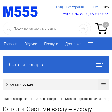
Вхід
Реєстрація
Рус
Укр
тел.: 0676749195, 0503170822
0
Головна
Відгуки
Послуги
Доставка
Каталог товарів
Уточнити розділ
•
•
Головна сторінка
Каталог товарів
Каталог Торгове обладнання ку
Каталог Системи входу – виходу