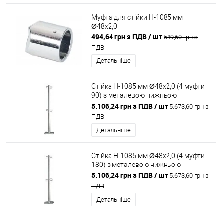
Муфта для стійки H-1085 мм
Ø48x2,0
494,64 грн з ПДВ
/ шт
549,60 грн з
ПДВ
Детальніше
Стійка H-1085 мм Ø48x2,0 (4 муфти
90) з металевою нижньою
накладкою - хром блиск
5.106,24 грн з ПДВ
/ шт
5.673,60 грн з
ПДВ
Детальніше
Стійка H-1085 мм Ø48x2,0 (4 муфти
180) з металевою нижньою
накладкою - хром блиск
5.106,24 грн з ПДВ
/ шт
5.673,60 грн з
ПДВ
Детальніше