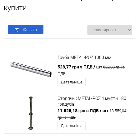
купити
Фільтр
Труба METAL-POZ 1000 мм
528,77 грн з ПДВ
/ шт
622,08 грн з
ПДВ
Детальніше
Стовпчик METAL-POZ 4 муфти 180
градусів
11.525,18 грн з ПДВ
/ шт
13.559,04
грн з ПДВ
Детальніше