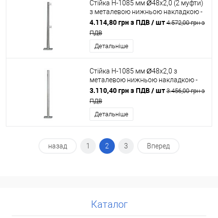
Стійка H-1085 мм Ø48x2,0 (2 муфти)
з металевою нижньою накладкою -
хром блиск
4.114,80 грн з ПДВ
/ шт
4.572,00 грн з
ПДВ
Детальніше
Стійка H-1085 мм Ø48x2,0 з
металевою нижньою накладкою -
хром блиск
3.110,40 грн з ПДВ
/ шт
3.456,00 грн з
ПДВ
Детальніше
назад
1
2
3
Вперед
Каталог