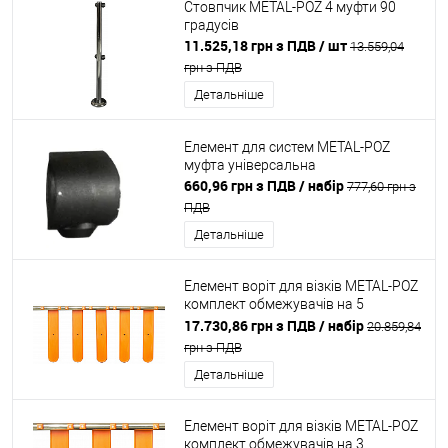
Стовпчик METAL-POZ 4 муфти 90
градусів
11.525,18 грн з ПДВ
/ шт
13.559,04
грн з ПДВ
Детальніше
Елемент для систем METAL-POZ
муфта універсальна
660,96 грн з ПДВ
/ набір
777,60 грн з
ПДВ
Детальніше
Елемент воріт для візків METAL-POZ
комплект обмежувачів на 5
напрямних
17.730,86 грн з ПДВ
/ набір
20.859,84
грн з ПДВ
Детальніше
Елемент воріт для візків METAL-POZ
комплект обмежувачів на 3