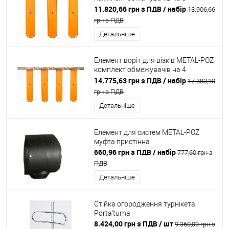
напрямних
11.820,66 грн з ПДВ
/ набір
13.906,66
грн з ПДВ
Детальніше
Елемент воріт для візків METAL-POZ
комплект обмежувачів на 4
направляючих
14.775,63 грн з ПДВ
/ набір
17.383,10
грн з ПДВ
Детальніше
Елемент для систем METAL-POZ
муфта пристінна
660,96 грн з ПДВ
/ набір
777,60 грн з
ПДВ
Детальніше
Стійка огородження турнікета
Porta'turna
8.424,00 грн з ПДВ
/ шт
9.360,00 грн з