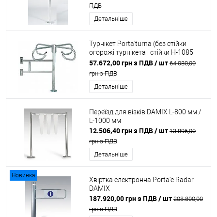
ПДВ
Детальніше
Турнікет Porta'turna (без стійки
огорожі турнікета і стійки H-1085
мм)
57.672,00 грн з ПДВ
/ шт
64.080,00
грн з ПДВ
Детальніше
Переїзд для візків DAMIX L-800 мм /
L-1000 мм
12.506,40 грн з ПДВ
/ шт
13.896,00
грн з ПДВ
Детальніше
Новинка
Хвіртка електронна Porta'e Radar
DAMIX
187.920,00 грн з ПДВ
/ шт
208.800,00
грн з ПДВ